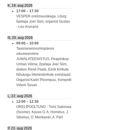
K, 19. aug 2026
17:00
–
17:30
VESPER orelimuusikaga. Liturg
õpetaja Joel Siim, organist Gustav
- Leo Kivirand
N, 20. aug 2026
09:00
–
10:00
Taasiseseisvumispäeva
oikumeeniline
JUMALATEENISTUS. Peapiiskop
Urmas Viilma, õpetaja Joel Siim,
diakon Renè Paats, Eesti Kirikute
Nõukogu liikmeskirikute esindajad.
Organist Kadri Ploompuu, trompetil
Villem Süvari
L, 22. aug 2026
12:00
–
12:30
ORELIPOOLTUND - Tomi Satomaa
(Soome). Kavas G. A. Homilius, J.
Sibelius, O. Merikanto, A. Pärt
P, 23. aug 2026