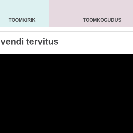
TOOMKIRIK
TOOMKOGUDUS
MAARJA KIRIK
SEENIORID
KOGU
dvendi tervitus