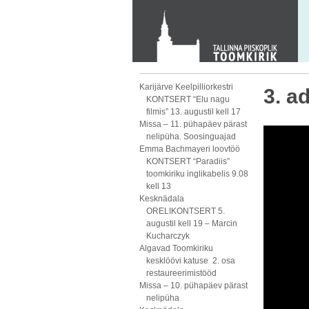
KONTAKT
Toom-Kooli 6, 10130 TALLINN
tallinna.toom
@
eelk.ee
+372 644 4140
Karijärve Keelpilliorkestri
3. a
KONTSERT “Elu nagu
filmis” 13. augustil kell 17
Missa – 11. pühapäev pärast
nelipüha. Soosinguajad
Emma Bachmayeri loovtöö
KONTSERT “Paradiis”
toomkiriku inglikabelis 9.08
kell 13
Kesknädala
ORELIKONTSERT 5.
augustil kell 19 – Marcin
Kucharczyk
Algavad Toomkiriku
kesklöövi katuse 2. osa
restaureerimistööd
Missa – 10. pühapäev pärast
nelipüha