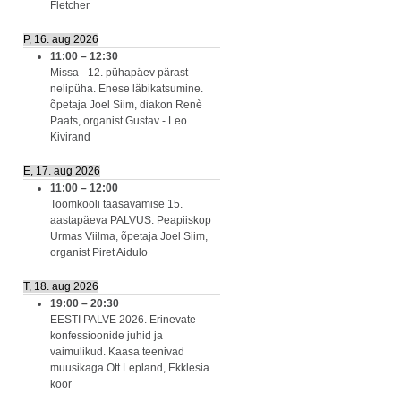
Fletcher
P, 16. aug 2026
11:00
–
12:30
Missa - 12. pühapäev pärast
nelipüha. Enese läbikatsumine.
õpetaja Joel Siim, diakon Renè
Paats, organist Gustav - Leo
Kivirand
E, 17. aug 2026
11:00
–
12:00
Toomkooli taasavamise 15.
aastapäeva PALVUS. Peapiiskop
Urmas Viilma, õpetaja Joel Siim,
organist Piret Aidulo
T, 18. aug 2026
19:00
–
20:30
EESTI PALVE 2026. Erinevate
konfessioonide juhid ja
vaimulikud. Kaasa teenivad
muusikaga Ott Lepland, Ekklesia
koor