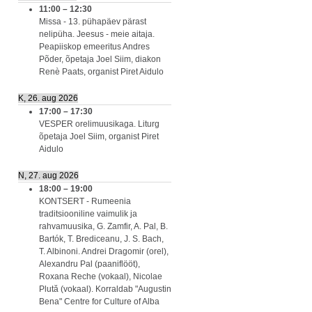
11:00
–
12:30
Missa - 13. pühapäev pärast
nelipüha. Jeesus - meie aitaja.
Peapiiskop emeeritus Andres
Põder, õpetaja Joel Siim, diakon
Renè Paats, organist Piret Aidulo
K, 26. aug 2026
17:00
–
17:30
VESPER orelimuusikaga. Liturg
õpetaja Joel Siim, organist Piret
Aidulo
N, 27. aug 2026
18:00
–
19:00
KONTSERT - Rumeenia
traditsiooniline vaimulik ja
rahvamuusika, G. Zamfir, A. Pal, B.
Bartók, T. Brediceanu, J. S. Bach,
T. Albinoni. Andrei Dragomir (orel),
Alexandru Pal (paaniflööt),
Roxana Reche (vokaal), Nicolae
Plută (vokaal). Korraldab "Augustin
Bena" Centre for Culture of Alba