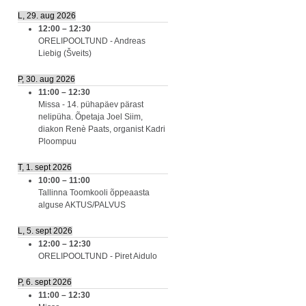
L, 29. aug 2026
12:00
–
12:30
ORELIPOOLTUND - Andreas
Liebig (Šveits)
P, 30. aug 2026
11:00
–
12:30
Missa - 14. pühapäev pärast
nelipüha. Õpetaja Joel Siim,
diakon Renè Paats, organist Kadri
Ploompuu
T, 1. sept 2026
10:00
–
11:00
Tallinna Toomkooli õppeaasta
alguse AKTUS/PALVUS
L, 5. sept 2026
12:00
–
12:30
ORELIPOOLTUND - Piret Aidulo
P, 6. sept 2026
11:00
–
12:30