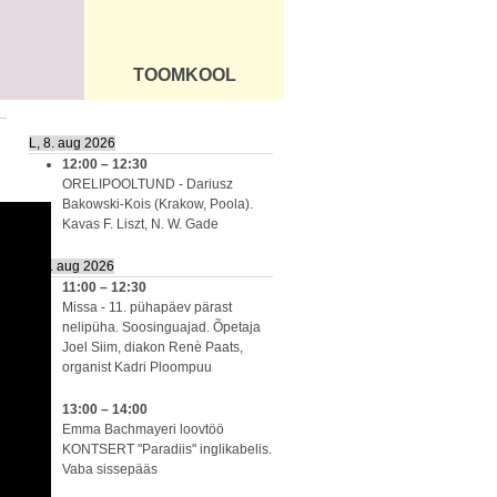
TOOMKOOL
DUS
ÜLDINFO
L, 8. aug 2026
12:00
–
12:30
ORELIPOOLTUND - Dariusz
Bakowski-Kois (Krakow, Poola).
Kavas F. Liszt, N. W. Gade
P, 9. aug 2026
11:00
–
12:30
Missa - 11. pühapäev pärast
nelipüha. Soosinguajad. Õpetaja
Joel Siim, diakon Renè Paats,
organist Kadri Ploompuu
13:00
–
14:00
Emma Bachmayeri loovtöö
KONTSERT "Paradiis" inglikabelis.
Vaba sissepääs