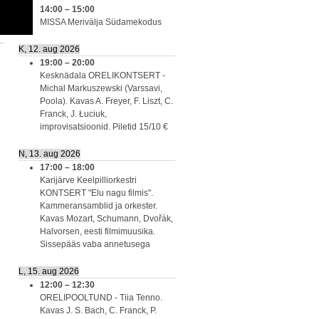
14:00
–
15:00
MISSA Merivälja Südamekodus
K, 12. aug 2026
19:00
–
20:00
Kesknädala ORELIKONTSERT -
Michal Markuszewski (Varssavi,
Poola). Kavas A. Freyer, F. Liszt, C.
Franck, J. Łuciuk,
improvisatsioonid. Piletid 15/10 €
N, 13. aug 2026
17:00
–
18:00
Karijärve Keelpilliorkestri
KONTSERT "Elu nagu filmis".
Kammeransamblid ja orkester.
Kavas Mozart, Schumann, Dvořák,
Halvorsen, eesti filmimuusika.
Sissepääs vaba annetusega
L, 15. aug 2026
12:00
–
12:30
ORELIPOOLTUND - Tiia Tenno.
Kavas J. S. Bach, C. Franck, P.