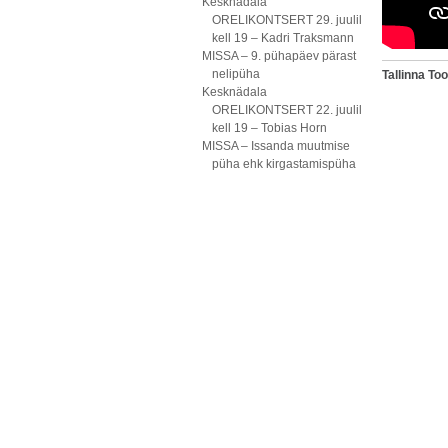
Kesknädala
ORELIKONTSERT 29. juulil
kell 19 – Kadri Traksmann
MISSA – 9. pühapäev pärast
nelipüha
Tallinna T
Kesknädala
ORELIKONTSERT 22. juulil
kell 19 – Tobias Horn
MISSA – Issanda muutmise
püha ehk kirgastamispüha