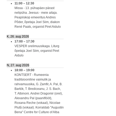
11:00
–
12:30
Missa - 13. pühapäev pärast
nelipüha. Jeesus - meie aitaja.
Peapiiskop emeeritus Andres
Põder, õpetaja Joel Siim, diakon
Renè Paats, organist Piret Aidulo
K, 26. aug 2026
17:00
–
17:30
VESPER orelimuusikaga. Liturg
õpetaja Joel Siim, organist Piret
Aidulo
N, 27. aug 2026
18:00
–
19:00
KONTSERT - Rumeenia
traditsiooniline vaimulik ja
rahvamuusika, G. Zamfir, A. Pal, B.
Bartók, T. Brediceanu, J. S. Bach,
T. Albinoni. Andrei Dragomir (orel),
Alexandru Pal (paaniflööt),
Roxana Reche (vokaal), Nicolae
Plută (vokaal). Korraldab "Augustin
Bena" Centre for Culture of Alba