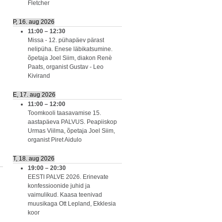
Fletcher
P, 16. aug 2026
11:00
–
12:30
Missa - 12. pühapäev pärast
nelipüha. Enese läbikatsumine.
õpetaja Joel Siim, diakon Renè
Paats, organist Gustav - Leo
Kivirand
E, 17. aug 2026
11:00
–
12:00
Toomkooli taasavamise 15.
aastapäeva PALVUS. Peapiiskop
Urmas Viilma, õpetaja Joel Siim,
organist Piret Aidulo
T, 18. aug 2026
19:00
–
20:30
EESTI PALVE 2026. Erinevate
konfessioonide juhid ja
vaimulikud. Kaasa teenivad
muusikaga Ott Lepland, Ekklesia
koor