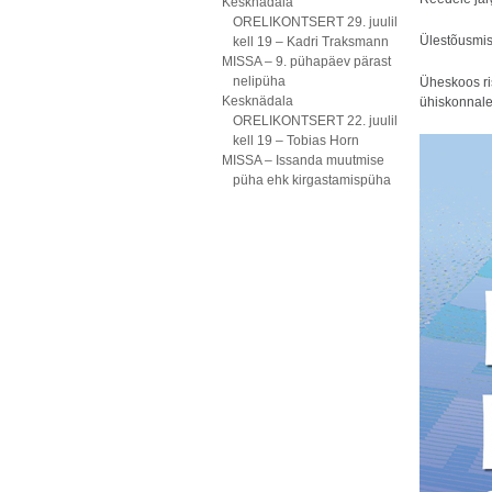
Kesknädala
ORELIKONTSERT 29. juulil
Ülestõusmisp
kell 19 – Kadri Traksmann
MISSA – 9. pühapäev pärast
nelipüha
Üheskoos ris
Kesknädala
ühiskonnale
ORELIKONTSERT 22. juulil
kell 19 – Tobias Horn
MISSA – Issanda muutmise
püha ehk kirgastamispüha