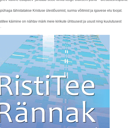
ühaga tähistatakse Kristuse ülestõusmist, surma võitmist ja igavese elu toojat.
titee käimine on nähtav märk meie kirikute ühtsusest ja usust ning kuulutusest
.