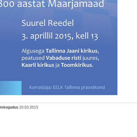
oomkogudus
20.03.2015