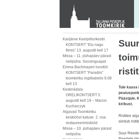
KONTAKT
Toom-Kooli 6, 10130 TALLINN
tallinna.toom
@
eelk.ee
+372 644 4140
Karijärve Keelpilliorkestri
Suure
KONTSERT “Elu nagu
filmis” 13. augustil kell 17
toim
Missa – 11. pühapäev pärast
nelipüha. Soosinguajad
Emma Bachmayeri loovtöö
rist
KONTSERT “Paradiis”
toomkiriku inglikabelis 9.08
kell 13
Tule kaasa 
Kesknädala
peatuspunkt
ORELIKONTSERT 5.
Päästjale. K
augustil kell 19 – Marcin
kirikust.
Kucharczyk
Algavad Toomkiriku
Ristitee alg
kesklöövi katuse 2. osa
siirdub rist
restaureerimistööd
Missa – 10. pühapäev pärast
Suur Reede 
nelipüha
Reedele jär