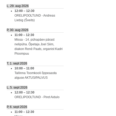
L, 29. aug 2026
12:00
–
12:30
ORELIPOOLTUND - Andreas
Liebig (Šveits)
P, 30. aug 2026
11:00
–
12:30
Missa - 14. pühapäev pärast
nelipüha. Õpetaja Joel Siim,
diakon Renè Paats, organist Kadri
Ploompuu
T, 1. sept 2026
10:00
–
11:00
Tallinna Toomkooli õppeaasta
alguse AKTUS/PALVUS
L, 5. sept 2026
12:00
–
12:30
ORELIPOOLTUND - Piret Aidulo
P, 6. sept 2026
11:00
–
12:30