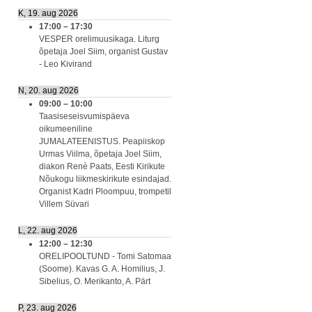
K, 19. aug 2026
17:00
–
17:30
VESPER orelimuusikaga. Liturg
õpetaja Joel Siim, organist Gustav
- Leo Kivirand
N, 20. aug 2026
09:00
–
10:00
Taasiseseisvumispäeva
oikumeeniline
JUMALATEENISTUS. Peapiiskop
Urmas Viilma, õpetaja Joel Siim,
diakon Renè Paats, Eesti Kirikute
Nõukogu liikmeskirikute esindajad.
Organist Kadri Ploompuu, trompetil
Villem Süvari
L, 22. aug 2026
12:00
–
12:30
ORELIPOOLTUND - Tomi Satomaa
(Soome). Kavas G. A. Homilius, J.
Sibelius, O. Merikanto, A. Pärt
P, 23. aug 2026