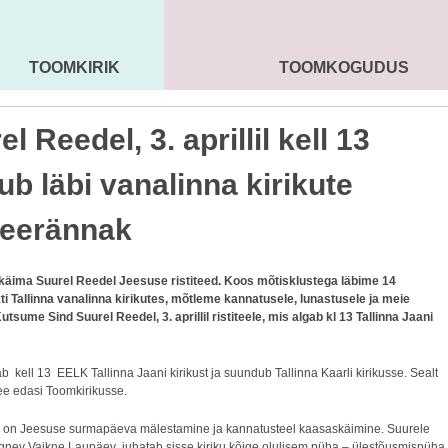
TOOMKIRIK
TOOMKOGUDUS
MAARJA KIRIK
SEENIORID
KOGU
l Reedel, 3. aprillil kell 13
ub läbi vanalinna kirikute
iteerännak
käima Suurel Reedel Jeesuse ristiteed. Koos mõtisklustega läbime 14
i Tallinna vanalinna kirikutes, mõtleme kannatusele, lunastusele ja meie
utsume Sind Suurel Reedel, 3. aprillil ristiteele, mis algab kl 13 Tallinna Jaani
ab kell 13 EELK Tallinna Jaani kirikust ja suundub Tallinna Kaarli kirikusse. Sealt
itee edasi Toomkirikusse.
on Jeesuse surmapäeva mälestamine ja kannatusteel kaasaskäimine. Suurele
gnev Vaikne Laupäev juhatab sisse kiriku kõige olulisem püha – ülestõusmispüha.