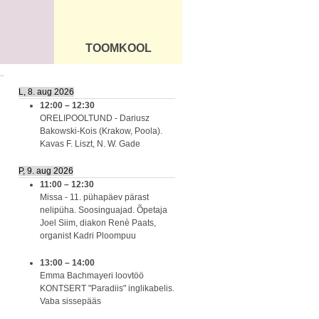
TOOMKOOL
DUS
ÜLDINFO
L, 8. aug 2026
12:00
–
12:30
ORELIPOOLTUND - Dariusz
Bakowski-Kois (Krakow, Poola).
Kavas F. Liszt, N. W. Gade
P, 9. aug 2026
11:00
–
12:30
Missa - 11. pühapäev pärast
nelipüha. Soosinguajad. Õpetaja
Joel Siim, diakon Renè Paats,
organist Kadri Ploompuu
13:00
–
14:00
Emma Bachmayeri loovtöö
KONTSERT "Paradiis" inglikabelis.
Vaba sissepääs