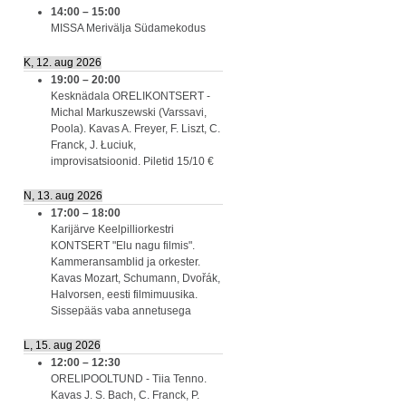
14:00
–
15:00
MISSA Merivälja Südamekodus
K, 12. aug 2026
19:00
–
20:00
Kesknädala ORELIKONTSERT -
Michal Markuszewski (Varssavi,
Poola). Kavas A. Freyer, F. Liszt, C.
Franck, J. Łuciuk,
improvisatsioonid. Piletid 15/10 €
N, 13. aug 2026
17:00
–
18:00
Karijärve Keelpilliorkestri
KONTSERT "Elu nagu filmis".
Kammeransamblid ja orkester.
Kavas Mozart, Schumann, Dvořák,
Halvorsen, eesti filmimuusika.
Sissepääs vaba annetusega
L, 15. aug 2026
12:00
–
12:30
ORELIPOOLTUND - Tiia Tenno.
Kavas J. S. Bach, C. Franck, P.