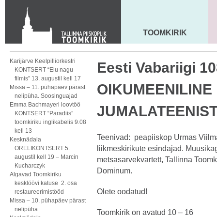
KONTAKT
Toom-Kooli 6, 10130 TALLINN
tallinna.toom
@
eelk.ee
TOOMKIRIK
MAARJA KIRIK
+372 644 4140
Karijärve Keelpilliorkestri
Eesti Vabariigi 1
KONTSERT “Elu nagu
filmis” 13. augustil kell 17
OIKUMEENILINE
Missa – 11. pühapäev pärast
nelipüha. Soosinguajad
Emma Bachmayeri loovtöö
JUMALATEENIS
KONTSERT “Paradiis”
toomkiriku inglikabelis 9.08
kell 13
Teenivad: peapiiskop Urmas Viilma
Kesknädala
liikmeskirikute esindajad. Muusik
ORELIKONTSERT 5.
augustil kell 19 – Marcin
metsasarvekvartett, Tallinna Toom
Kucharczyk
Dominum.
Algavad Toomkiriku
kesklöövi katuse 2. osa
Olete oodatud!
restaureerimistööd
Missa – 10. pühapäev pärast
nelipüha
Toomkirik on avatud 10 – 16