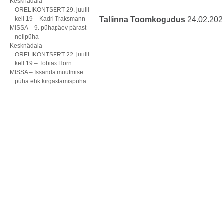
Kesknädala
ORELIKONTSERT 29. juulil
kell 19 – Kadri Traksmann
Tallinna Toomkogudus
24.02.20
MISSA – 9. pühapäev pärast
nelipüha
Kesknädala
ORELIKONTSERT 22. juulil
kell 19 – Tobias Horn
MISSA – Issanda muutmise
püha ehk kirgastamispüha