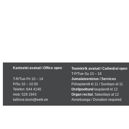
Kantselei avatud / Office open
Toomkirik avatud / Cathedral open
T-P/Tue-Su 10 – 16
T-R/Tue-Fri 10 – 14
Jumalateenistus / Services
P/Su 10 – 10.50
Pühapäeviti kl 11 / Sundays at 11
Telefon: 644 4140
Orelipooltund
laupäeviti kl 12
mob: 528 1943
Organ recital
, Saturdays at 12
tallinna.toom@eelk.ee
Annetusega / Donation required