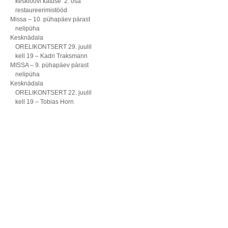
kesklöövi katuse 2. osa
restaureerimistööd
Missa – 10. pühapäev pärast
nelipüha
Kesknädala
ORELIKONTSERT 29. juulil
kell 19 – Kadri Traksmann
MISSA – 9. pühapäev pärast
nelipüha
Kesknädala
ORELIKONTSERT 22. juulil
kell 19 – Tobias Horn