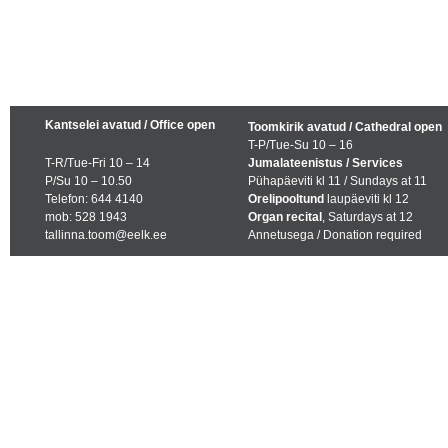
Kantselei avatud / Office open
Toomkirik avatud / Cathedral open
T-P/Tue-Su 10 – 16
T-R/Tue-Fri 10 – 14
Jumalateenistus / Services
P/Su 10 – 10.50
Pühapäeviti kl 11 / Sundays at 11
Telefon: 644 4140
Orelipooltund
laupäeviti kl 12
mob: 528 1943
Organ recital
, Saturdays at 12
tallinna.toom@eelk.ee
Annetusega / Donation required