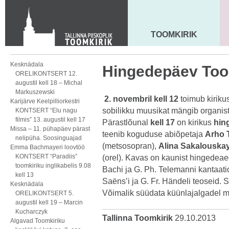
Toom-Kooli 6, 10130 TALLINN
tallinna.toom
@
eelk.ee
+372 644 4140
TOOMKIRIK
MAARJA KIRIK
Kesknädala
Hingedepäev Too
ORELIKONTSERT 12.
augustil kell 18 – Michal
Markuszewski
2. novembril
kell 12
toimub kiriku
Karijärve Keelpilliorkestri
sobilikku muusikat mängib organis
KONTSERT “Elu nagu
filmis” 13. augustil kell 17
Pärastlõunal
kell 17
on kirikus
hin
Missa – 11. pühapäev pärast
teenib koguduse abiõpetaja
Arho 
nelipüha. Soosinguajad
(metsosopran),
Alina Sakalouska
Emma Bachmayeri loovtöö
KONTSERT “Paradiis”
(orel). Kavas on kaunist hingedeaeg
toomkiriku inglikabelis 9.08
Bachi ja G. Ph. Telemanni kantaatide
kell 13
Saëns’i ja G. Fr. Händeli teoseid.
Kesknädala
Võimalik süüdata küünlajalgadel m
ORELIKONTSERT 5.
augustil kell 19 – Marcin
Kucharczyk
Tallinna Toomkirik
29.10.2013
Algavad Toomkiriku