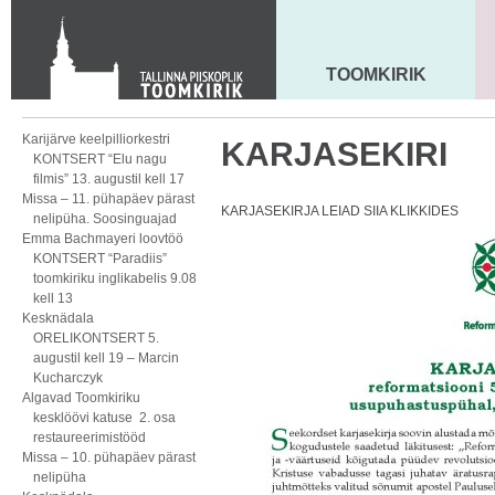
KONTAKT
Toom-Kooli 6, 10130 TALLINN
tallinna.toom
@
eelk.ee
TOOMKIRIK
MAARJA KIRIK
+372 644 4140
Karijärve keelpilliorkestri
KARJASEKIRI
KONTSERT “Elu nagu
filmis” 13. augustil kell 17
Missa – 11. pühapäev pärast
KARJASEKIRJA LEIAD SIIA KLIKKIDES
nelipüha. Soosinguajad
Emma Bachmayeri loovtöö
KONTSERT “Paradiis”
toomkiriku inglikabelis 9.08
kell 13
Kesknädala
ORELIKONTSERT 5.
augustil kell 19 – Marcin
Kucharczyk
Algavad Toomkiriku
kesklöövi katuse 2. osa
restaureerimistööd
Missa – 10. pühapäev pärast
nelipüha