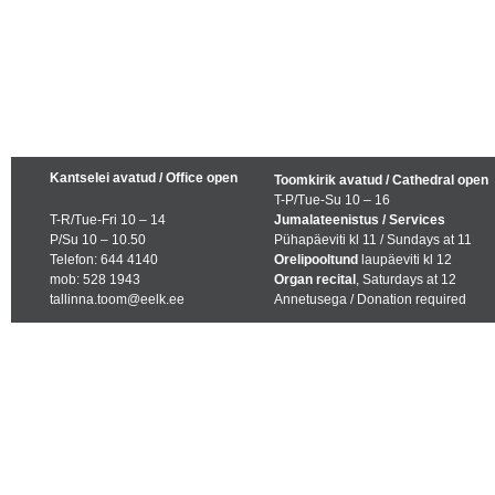
Kantselei avatud / Office open
Toomkirik avatud / Cathedral open
T-P/Tue-Su 10 – 16
T-R/Tue-Fri 10 – 14
Jumalateenistus / Services
P/Su 10 – 10.50
Pühapäeviti kl 11 / Sundays at 11
Telefon: 644 4140
Orelipooltund
laupäeviti kl 12
mob: 528 1943
Organ recital
, Saturdays at 12
tallinna.toom@eelk.ee
Annetusega / Donation required