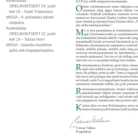
Kesknädala
ORELIKONTSERT 29. juulil
kell 19 – Kadri Traksmann
MISSA – 9. pühapäev pärast
nelipüha
Kesknädala
ORELIKONTSERT 22. juulil
kell 19 – Tobias Horn
MISSA – Issanda muutmise
püha ehk kirgastamispüha