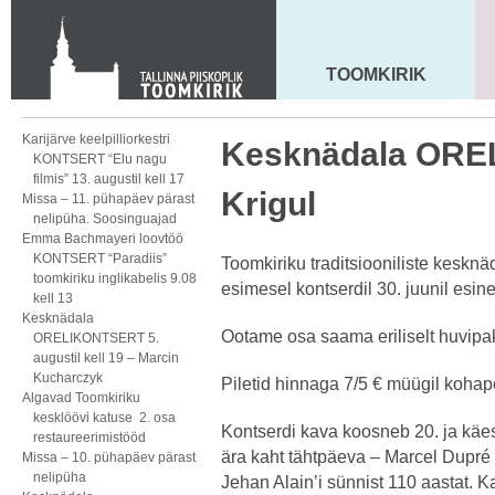
KONTAKT
Toom-Kooli 6, 10130 TALLINN
tallinna.toom
@
eelk.ee
TOOMKIRIK
MAARJA KIRIK
+372 644 4140
Karijärve keelpilliorkestri
Kesknädala ORE
KONTSERT “Elu nagu
filmis” 13. augustil kell 17
Krigul
Missa – 11. pühapäev pärast
nelipüha. Soosinguajad
Emma Bachmayeri loovtöö
KONTSERT “Paradiis”
Toomkiriku traditsiooniliste kesknä
toomkiriku inglikabelis 9.08
esimesel kontserdil 30. juunil esine
kell 13
Kesknädala
Ootame osa saama eriliselt huvipa
ORELIKONTSERT 5.
augustil kell 19 – Marcin
Kucharczyk
Piletid hinnaga 7/5 € müügil kohap
Algavad Toomkiriku
kesklöövi katuse 2. osa
Kontserdi kava koosneb 20. ja käe
restaureerimistööd
ära kaht tähtpäeva – Marcel Dupré
Missa – 10. pühapäev pärast
nelipüha
Jehan Alain’i sünnist 110 aastat. 