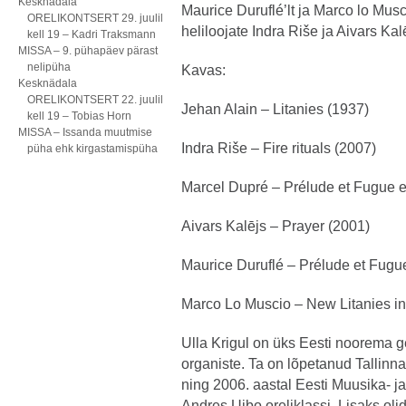
Kesknädala
Maurice Duruflé’lt ja Marco lo Musc
ORELIKONTSERT 29. juulil
heliloojate Indra Riše ja Aivars Kal
kell 19 – Kadri Traksmann
MISSA – 9. pühapäev pärast
nelipüha
Kavas:
Kesknädala
ORELIKONTSERT 22. juulil
Jehan Alain – Litanies (1937)
kell 19 – Tobias Horn
MISSA – Issanda muutmise
Indra Riše – Fire rituals (2007)
püha ehk kirgastamispüha
Marcel Dupré – Prélude et Fugue e
Aivars Kalējs – Prayer (2001)
Maurice Duruflé – Prélude et Fugue
Marco Lo Muscio – New Litanies in
Ulla Krigul on üks Eesti noorema 
organiste. Ta on lõpetanud Tallin
ning 2006. aastal Eesti Muusika- ja
Andres Uibo oreliklassi. Lisaks olid