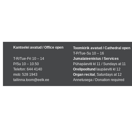
Kantselei avatud / Office open
Toomkirik avatud / Cathedral open
T-P/Tue-Su 10 – 16
T-R/Tue-Fri 10 – 14
Jumalateenistus / Services
P/Su 10 – 10.50
Pühapäeviti kl 11 / Sundays at 11
Telefon: 644 4140
Orelipooltund
laupäeviti kl 12
mob: 528 1943
Organ recital
, Saturdays at 12
tallinna.toom@eelk.ee
Annetusega / Donation required