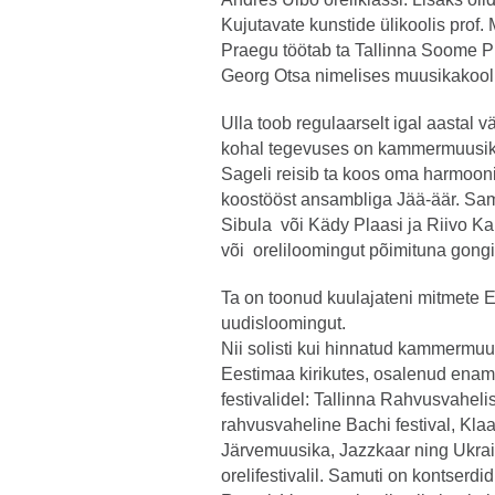
Kujutavate kunstide ülikoolis prof. 
Praegu töötab ta Tallinna Soome Pü
Georg Otsa nimelises muusikakooli
Ulla toob regulaarselt igal aastal 
kohal tegevuses on kammermuusik
Sageli reisib ta koos oma harmoon
koostööst ansambliga Jää-äär. Sam
Sibula või Kädy Plaasi ja Riivo K
või oreliloomingut põimituna gong
Ta on toonud kuulajateni mitmete 
uudisloomingut.
Nii solisti kui hinnatud kammermuu
Eestimaa kirikutes, osalenud enam
festivalidel: Tallinna Rahvusvahelise
rahvusvaheline Bachi festival, Klaa
Järvemuusika, Jazzkaar ning Ukrai
orelifestivalil. Samuti on kontserdi