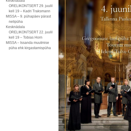
Kesknädala
ORELIKONTSERT 29. juulil
kell 19 – Kadri Traksmann
MISSA – 9. pühapäev pärast
nelipüha
Kesknädala
ORELIKONTSERT 22. juulil
kell 19 – Tobias Horn
MISSA – Issanda muutmise
püha ehk kirgastamispüha