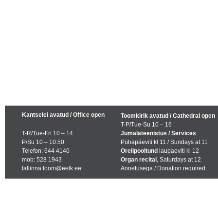
Kantselei avatud / Office open
Toomkirik avatud / Cathedral open
T-P/Tue-Su 10 – 16
T-R/Tue-Fri 10 – 14
Jumalateenistus / Services
P/Su 10 – 10.50
Pühapäeviti kl 11 / Sundays at 11
Telefon: 644 4140
Orelipooltund
laupäeviti kl 12
mob: 528 1943
Organ recital
, Saturdays at 12
tallinna.toom@eelk.ee
Annetusega / Donation required