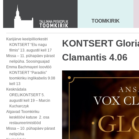
KONTAKT
Toom-Kooli 6, 10130 TALLINN
tallinna.toom
@
eelk.ee
TOOMKIRIK
MAARJA KIRIK
+372 644 4140
Karijärve keelpilliorkestri
KONTSERT Gloria
KONTSERT “Elu nagu
filmis” 13. augustil kell 17
Clamantis 4.06
Missa – 11. pühapäev pärast
nelipüha. Soosinguajad
Emma Bachmayeri loovtöö
KONTSERT “Paradiis”
toomkiriku inglikabelis 9.08
kell 13
Kesknädala
ORELIKONTSERT 5.
augustil kell 19 – Marcin
Kucharczyk
Algavad Toomkiriku
kesklöövi katuse 2. osa
restaureerimistööd
Missa – 10. pühapäev pärast
nelipüha