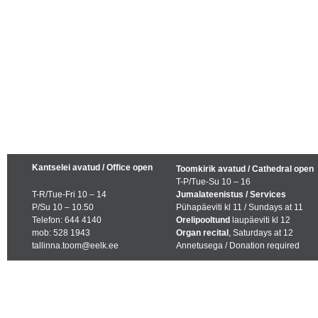
Kantselei avatud / Office open
Toomkirik avatud / Cathedral open
T-P/Tue-Su 10 – 16
T-R/Tue-Fri 10 – 14
Jumalateenistus / Services
P/Su 10 – 10.50
Pühapäeviti kl 11 / Sundays at 11
Telefon: 644 4140
Orelipooltund
laupäeviti kl 12
mob: 528 1943
Organ recital
, Saturdays at 12
tallinna.toom@eelk.ee
Annetusega / Donation required