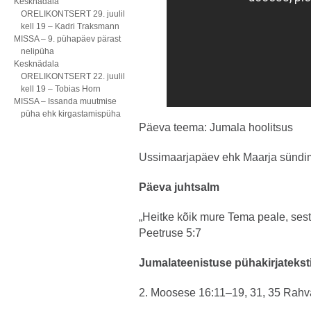
Kesknädala
ORELIKONTSERT 29. juulil
kell 19 – Kadri Traksmann
MISSA – 9. pühapäev pärast
nelipüha
Kesknädala
ORELIKONTSERT 22. juulil
kell 19 – Tobias Horn
MISSA – Issanda muutmise
püha ehk kirgastamispüha
Päeva teema: Jumala hoolitsus
Ussimaarjapäev ehk Maarja sündi
Päeva juhtsalm
„Heitke kõik mure Tema peale, sest
Peetruse 5:7
Jumalateenistuse pühakirjatekst
2. Moosese 16:11–19, 31, 35 Rahv