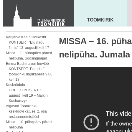
KONTAKT
Toom-Kooli 6, 10130 TALLINN
tallinna.toom
@
eelk.ee
TOOMKIRIK
MAARJA KIRIK
+372 644 4140
Karijärve Keelpilliorkestri
MISSA – 16. püha
KONTSERT “Elu nagu
filmis” 13. augustil kell 17
nelipüha. Jumala
Missa – 11. pühapäev pärast
nelipüha. Soosinguajad
Emma Bachmayeri loovtöö
KONTSERT “Paradiis”
toomkiriku inglikabelis 9.08
kell 13
Kesknädala
ORELIKONTSERT 5.
augustil kell 19 – Marcin
Kucharczyk
Algavad Toomkiriku
kesklöövi katuse 2. osa
restaureerimistööd
Missa – 10. pühapäev pärast
nelipüha