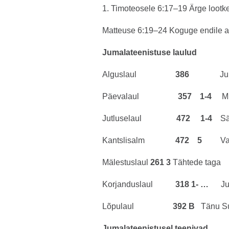
1. Timoteosele 6:17–19 Ärge lootke
Matteuse 6:19–24 Koguge endile a
Jumalateenistuse laulud
Alguslaul
386
Jumal S
Päevalaul
357 1-4
M
Jutluselaul
472 1-4
Sär
Kantslisalm
472 5
Varju
Mälestuslaul
261
3
Tähtede taga
Korjanduslaul
318 1- …
Ju
Lõpulaul
392 B
Tänu Sul
Jumalateenistusel teenivad