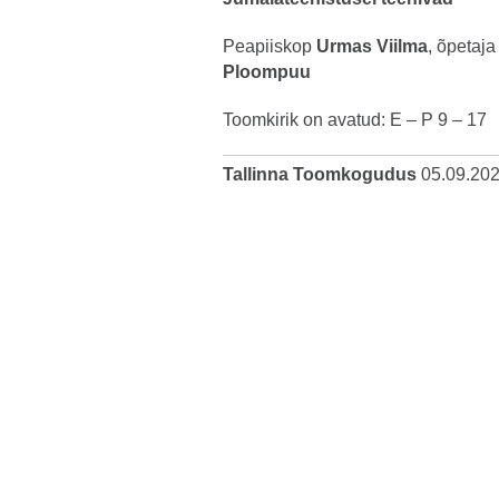
Peapiiskop
Urmas Viilma
, õpetaja
Ploompuu
Toomkirik on avatud: E – P 9 – 17
Tallinna Toomkogudus
05.09.20