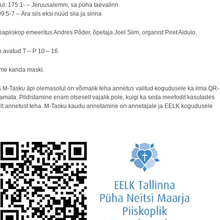
ul: 175:1- – Jeruusalemm, sa püha taevalinn
9:5-7 – Ära siis eksi nüüd siia ja sinna
apiiskop emeeritus Andres Põder, õpetaja Joel Siim, organist Piret Aidulo.
n avatud T – P 10 – 16
ume kanda maski.
is M-Tasku äpi olemasolul on võimalik teha annetus valitud kogudusele ka ilma QR-
tamata. Pildistamine enam otseselt vajalik pole, kuigi ka seda meetodit kasutades
lt annetust teha. M-Tasku kaudu annetamine on annetajale ja EELK kogudusele