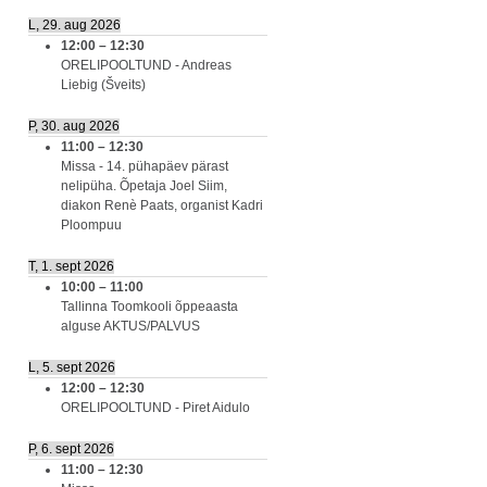
L, 29. aug 2026
12:00
–
12:30
ORELIPOOLTUND - Andreas
Liebig (Šveits)
P, 30. aug 2026
11:00
–
12:30
Missa - 14. pühapäev pärast
nelipüha. Õpetaja Joel Siim,
diakon Renè Paats, organist Kadri
Ploompuu
T, 1. sept 2026
10:00
–
11:00
Tallinna Toomkooli õppeaasta
alguse AKTUS/PALVUS
L, 5. sept 2026
12:00
–
12:30
ORELIPOOLTUND - Piret Aidulo
P, 6. sept 2026
11:00
–
12:30