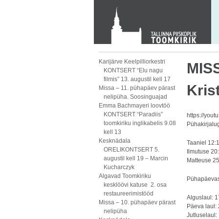
KONTAKT
Toom-Kooli 6, 10130 TALLINN
tallinna.toom
@
eelk.ee
+372 644 4140
Karijärve Keelpilliorkestri
MISS
KONTSERT “Elu nagu
filmis” 13. augustil kell 17
Kris
Missa – 11. pühapäev pärast
nelipüha. Soosinguajad
Emma Bachmayeri loovtöö
KONTSERT “Paradiis”
https://yo
toomkiriku inglikabelis 9.08
Pühakirjalu
kell 13
Kesknädala
Taaniel 12:
ORELIKONTSERT 5.
Ilmutuse 20
augustil kell 19 – Marcin
Matteuse 2
Kucharczyk
Algavad Toomkiriku
Pühapäevas
kesklöövi katuse 2. osa
restaureerimistööd
Alguslaul: 
Missa – 10. pühapäev pärast
Päeva laul: 
nelipüha
Jutluselaul: