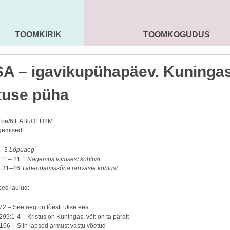
TOOMKIRIK
TOOMKOGUDUS
MAARJA KIRIK
SEENIORID
KOGU
A – igavikupühapäev. Kuninga
tuse püha
utu.be/6iEABuOEH2M
gemised:
1–3
Lõpuaeg
:11 – 21:1
Nägemus viimsest kohtust
5:31–46
Tähendamissõna rahvaste kohtust
ed laulud:
172 – See aeg on tõesti ukse ees
299:1-4 – Kristus on Kuningas, võit on ta päralt
 166 – Siin lapsed armust vastu võetud