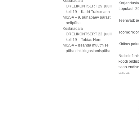
Kesknädala
Korjandusla
ORELIKONTSERT 29. juulil
Lõpulaul: 29
kell 19 – Kadri Traksmann
MISSA – 9. pühapäev pärast
Teenivad: pe
nelipüha
Kesknädala
Toomkirik o
ORELIKONTSERT 22. juulil
kell 19 – Tobias Horn
Kirikus pal
MISSA – Issanda muutmise
püha ehk kirgastamispüha
Nutitelefon
koodi pildis
saab endise
tasuta.