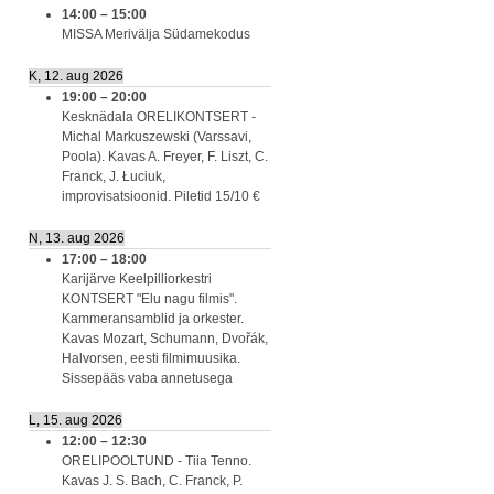
14:00
–
15:00
MISSA Merivälja Südamekodus
K, 12. aug 2026
19:00
–
20:00
Kesknädala ORELIKONTSERT -
Michal Markuszewski (Varssavi,
Poola). Kavas A. Freyer, F. Liszt, C.
Franck, J. Łuciuk,
improvisatsioonid. Piletid 15/10 €
N, 13. aug 2026
17:00
–
18:00
Karijärve Keelpilliorkestri
KONTSERT "Elu nagu filmis".
Kammeransamblid ja orkester.
Kavas Mozart, Schumann, Dvořák,
Halvorsen, eesti filmimuusika.
Sissepääs vaba annetusega
L, 15. aug 2026
12:00
–
12:30
ORELIPOOLTUND - Tiia Tenno.
Kavas J. S. Bach, C. Franck, P.