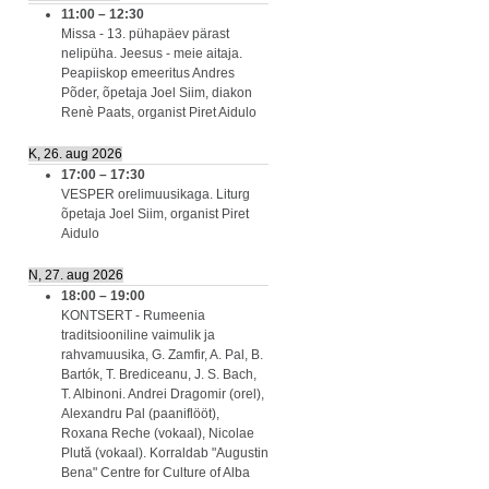
11:00
–
12:30
Missa - 13. pühapäev pärast
nelipüha. Jeesus - meie aitaja.
Peapiiskop emeeritus Andres
Põder, õpetaja Joel Siim, diakon
Renè Paats, organist Piret Aidulo
K, 26. aug 2026
17:00
–
17:30
VESPER orelimuusikaga. Liturg
õpetaja Joel Siim, organist Piret
Aidulo
N, 27. aug 2026
18:00
–
19:00
KONTSERT - Rumeenia
traditsiooniline vaimulik ja
rahvamuusika, G. Zamfir, A. Pal, B.
Bartók, T. Brediceanu, J. S. Bach,
T. Albinoni. Andrei Dragomir (orel),
Alexandru Pal (paaniflööt),
Roxana Reche (vokaal), Nicolae
Plută (vokaal). Korraldab "Augustin
Bena" Centre for Culture of Alba