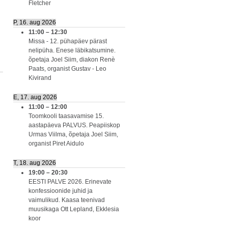
Fletcher
P, 16. aug 2026
11:00
–
12:30
Missa - 12. pühapäev pärast
nelipüha. Enese läbikatsumine.
õpetaja Joel Siim, diakon Renè
Paats, organist Gustav - Leo
Kivirand
E, 17. aug 2026
11:00
–
12:00
Toomkooli taasavamise 15.
aastapäeva PALVUS. Peapiiskop
Urmas Viilma, õpetaja Joel Siim,
organist Piret Aidulo
T, 18. aug 2026
19:00
–
20:30
EESTI PALVE 2026. Erinevate
konfessioonide juhid ja
vaimulikud. Kaasa teenivad
muusikaga Ott Lepland, Ekklesia
koor