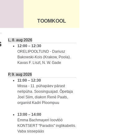
TOOMKOOL
DUS
ÜLDINFO
L, 8. aug 2026
s
12:00
–
12:30
ORELIPOOLTUND - Dariusz
Bakowski-Kois (Krakow, Poola).
Kavas F. Liszt, N. W. Gade
P, 9. aug 2026
11:00
–
12:30
Missa - 11. pühapäev pärast
nelipüha. Soosinguajad. Õpetaja
Joel Siim, diakon Renè Paats,
organist Kadri Ploompuu
13:00
–
14:00
Emma Bachmayeri loovtöö
KONTSERT "Paradiis" inglikabelis.
Vaba sissepääs