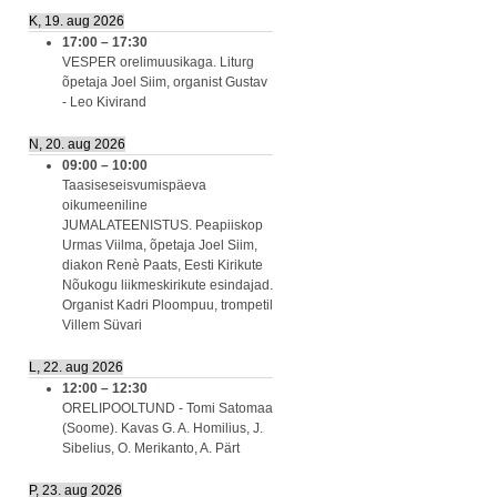
K, 19. aug 2026
17:00
–
17:30
VESPER orelimuusikaga. Liturg
õpetaja Joel Siim, organist Gustav
- Leo Kivirand
N, 20. aug 2026
09:00
–
10:00
Taasiseseisvumispäeva
oikumeeniline
JUMALATEENISTUS. Peapiiskop
Urmas Viilma, õpetaja Joel Siim,
diakon Renè Paats, Eesti Kirikute
Nõukogu liikmeskirikute esindajad.
Organist Kadri Ploompuu, trompetil
Villem Süvari
L, 22. aug 2026
12:00
–
12:30
ORELIPOOLTUND - Tomi Satomaa
(Soome). Kavas G. A. Homilius, J.
Sibelius, O. Merikanto, A. Pärt
P, 23. aug 2026