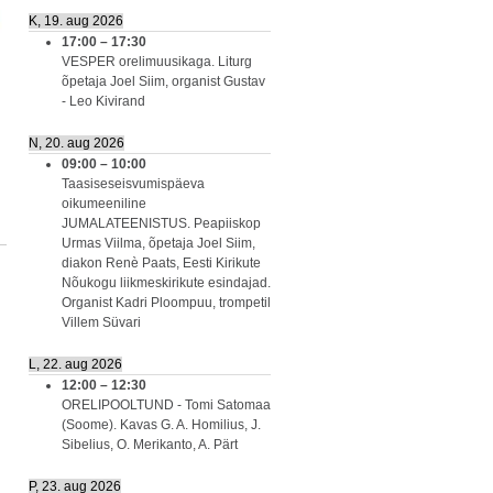
K, 19. aug 2026
17:00
–
17:30
VESPER orelimuusikaga. Liturg
õpetaja Joel Siim, organist Gustav
- Leo Kivirand
N, 20. aug 2026
09:00
–
10:00
Taasiseseisvumispäeva
oikumeeniline
JUMALATEENISTUS. Peapiiskop
Urmas Viilma, õpetaja Joel Siim,
diakon Renè Paats, Eesti Kirikute
Nõukogu liikmeskirikute esindajad.
Organist Kadri Ploompuu, trompetil
Villem Süvari
L, 22. aug 2026
12:00
–
12:30
ORELIPOOLTUND - Tomi Satomaa
(Soome). Kavas G. A. Homilius, J.
Sibelius, O. Merikanto, A. Pärt
P, 23. aug 2026