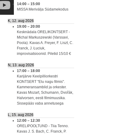
14:00
–
15:00
MISSA Merivälja Südamekodus
K, 12. aug 2026
19:00
–
20:00
Kesknädala ORELIKONTSERT -
Michal Markuszewski (Varssavi,
Poola). Kavas A. Freyer, F. Liszt, C.
Franck, J. Łuciuk,
improvisatsioonid. Piletid 15/10 €
N, 13. aug 2026
17:00
–
18:00
Karijärve Keelpilliorkestri
KONTSERT "Elu nagu filmis".
Kammeransamblid ja orkester.
Kavas Mozart, Schumann, Dvořák,
Halvorsen, eesti filmimuusika.
Sissepääs vaba annetusega
L, 15. aug 2026
12:00
–
12:30
ORELIPOOLTUND - Tiia Tenno.
Kavas J. S. Bach, C. Franck, P.