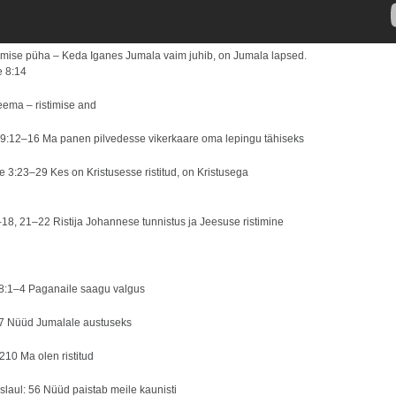
stimise püha – Keda Iganes Jumala vaim juhib, on Jumala lapsed.
 8:14
ema – ristimise and
9:12–16 Ma panen pilvedesse vikerkaare oma lepingu tähiseks
e 3:23–29 Kes on Kristusesse ristitud, on Kristusega
18, 21–22 Ristija Johannese tunnistus ja Jeesuse ristimine
58:1–4 Paganaile saagu valgus
 7 Nüüd Jumalale austuseks
 210 Ma olen ristitud
slaul: 56 Nüüd paistab meile kaunisti