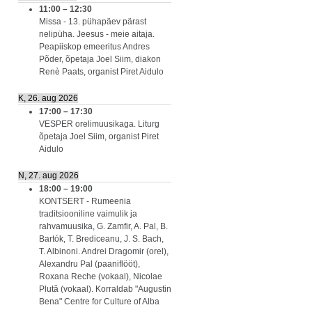
11:00
–
12:30
Missa - 13. pühapäev pärast
nelipüha. Jeesus - meie aitaja.
Peapiiskop emeeritus Andres
Põder, õpetaja Joel Siim, diakon
Renè Paats, organist Piret Aidulo
K, 26. aug 2026
17:00
–
17:30
VESPER orelimuusikaga. Liturg
õpetaja Joel Siim, organist Piret
Aidulo
N, 27. aug 2026
18:00
–
19:00
KONTSERT - Rumeenia
traditsiooniline vaimulik ja
rahvamuusika, G. Zamfir, A. Pal, B.
Bartók, T. Brediceanu, J. S. Bach,
T. Albinoni. Andrei Dragomir (orel),
Alexandru Pal (paaniflööt),
Roxana Reche (vokaal), Nicolae
Plută (vokaal). Korraldab "Augustin
Bena" Centre for Culture of Alba