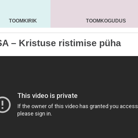
TOOMKIRIK
TOOMKOGUDUS
MAARJA KIRIK
SEENIORID
KOGU
A – Kristuse ristimise püha