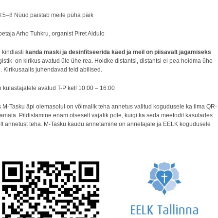
8:5–8 Nüüd paistab meile püha päik
etaja Arho Tuhkru, organist Piret Aidulo
b kindlasti
kanda maski ja desinfitseerida käed ja meil on piisavalt jagamiseks
gistik on kirikus avatud üle ühe rea. Hoidke distantsi, distantsi ei pea hoidma ühe
. Kirikusaalis juhendavad teid abilised.
 külastajatele avatud T-P kell 10:00 – 16:00
is M-Tasku äpi olemasolul on võimalik teha annetus valitud kogudusele ka ilma QR-
tamata. Pildistamine enam otseselt vajalik pole, kuigi ka seda meetodit kasutades
lt annetust teha. M-Tasku kaudu annetamine on annetajale ja EELK kogudusele