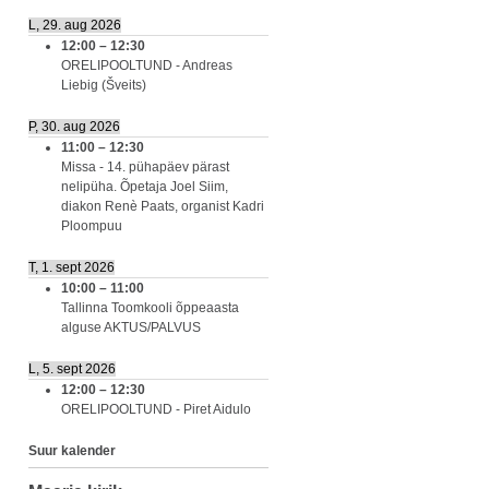
L, 29. aug 2026
12:00
–
12:30
ORELIPOOLTUND - Andreas
Liebig (Šveits)
P, 30. aug 2026
11:00
–
12:30
Missa - 14. pühapäev pärast
nelipüha. Õpetaja Joel Siim,
diakon Renè Paats, organist Kadri
Ploompuu
T, 1. sept 2026
10:00
–
11:00
Tallinna Toomkooli õppeaasta
alguse AKTUS/PALVUS
L, 5. sept 2026
12:00
–
12:30
ORELIPOOLTUND - Piret Aidulo
Suur kalender