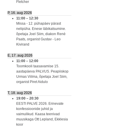
Fletcher
P, 16. aug 2026
11:00
–
12:30
Missa - 12. pühapäev pärast
nelipüha. Enese läbikatsumine.
õpetaja Joel Siim, diakon Renè
Paats, organist Gustav - Leo
Kivirand
E, 17. aug 2026
11:00
–
12:00
Toomkooli taasavamise 15.
aastapäeva PALVUS. Peapiiskop
Urmas Viilma, õpetaja Joel Siim,
organist Piret Aidulo
T, 18. aug 2026
19:00
–
20:30
EESTI PALVE 2026. Erinevate
konfessioonide juhid ja
vaimulikud. Kaasa teenivad
muusikaga Ott Lepland, Ekklesia
koor