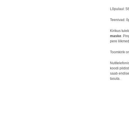
Lõpulaul: 5
Teenivad: õp
Kirikus tule
maske
. Pin
pere liikmed
Toomkirik on
Nutitelefon
koodi pildis
saab endise
tasuta.