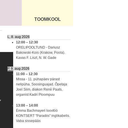
TOOMKOOL
DUS
ÜLDINFO
L, 8. aug 2026
12:00
–
12:30
ORELIPOOLTUND - Dariusz
Bakowski-Kois (Krakow, Poola).
Kavas F. Liszt, N. W. Gade
P, 9. aug 2026
11:00
–
12:30
Missa - 11. pühapäev pärast
nelipüha. Soosinguajad. Õpetaja
Joel Siim, diakon Renè Paats,
organist Kadri Ploompuu
13:00
–
14:00
Emma Bachmayeri loovtöö
KONTSERT "Paradiis" inglikabelis.
Vaba sissepääs