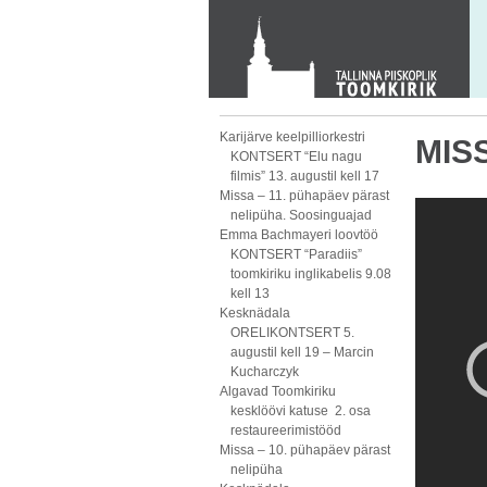
KONTAKT
Toom-Kooli 6, 10130 TALLINN
tallinna.toom
@
eelk.ee
+372 644 4140
Karijärve keelpilliorkestri
MISS
KONTSERT “Elu nagu
filmis” 13. augustil kell 17
Missa – 11. pühapäev pärast
nelipüha. Soosinguajad
Emma Bachmayeri loovtöö
KONTSERT “Paradiis”
toomkiriku inglikabelis 9.08
kell 13
Kesknädala
ORELIKONTSERT 5.
augustil kell 19 – Marcin
Kucharczyk
Algavad Toomkiriku
kesklöövi katuse 2. osa
restaureerimistööd
Missa – 10. pühapäev pärast
nelipüha