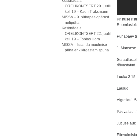
Kesknädala
ORELIKONTSERT 29. juulil
kell 19 – Kadri Traksmann
MISSA – 9. pühapäev pärast
Kristuse ri
nelipüha
Roomlastele
Kesknädala
ORELIKONTSERT 22. juulil
Pühapäev te
kell 19 – Tobias Horn
MISSA – Issanda muutmise
1. Moosese 
püha ehk kirgastamispüha
Galaatlastel
rõivastatud
Luuka 3:15–
Laulud:
Alguslaul: 
Päeva laul:
Jutluselaul:
Ettevalmistu