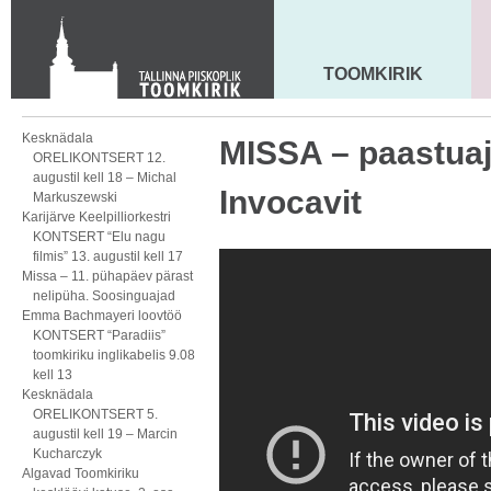
Toom-Kooli 6, 10130 TALLINN
tallinna.toom
@
eelk.ee
+372 644 4140
TOOMKIRIK
MAARJA KIRIK
Kesknädala
MISSA – paastuaj
ORELIKONTSERT 12.
augustil kell 18 – Michal
Invocavit
Markuszewski
Karijärve Keelpilliorkestri
KONTSERT “Elu nagu
filmis” 13. augustil kell 17
Missa – 11. pühapäev pärast
nelipüha. Soosinguajad
Emma Bachmayeri loovtöö
KONTSERT “Paradiis”
toomkiriku inglikabelis 9.08
kell 13
Kesknädala
ORELIKONTSERT 5.
augustil kell 19 – Marcin
Kucharczyk
Algavad Toomkiriku