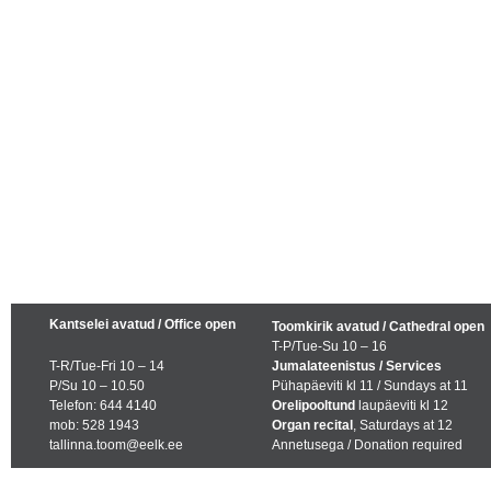
Kantselei avatud / Office open
Toomkirik avatud / Cathedral open
T-P/Tue-Su 10 – 16
T-R/Tue-Fri 10 – 14
Jumalateenistus / Services
P/Su 10 – 10.50
Pühapäeviti kl 11 / Sundays at 11
Telefon: 644 4140
Orelipooltund
laupäeviti kl 12
mob: 528 1943
Organ recital
, Saturdays at 12
tallinna.toom@eelk.ee
Annetusega / Donation required