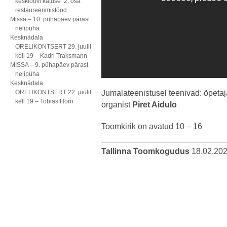
kesklöövi katuse 2. osa
restaureerimistööd
Missa – 10. pühapäev pärast
nelipüha
Kesknädala
ORELIKONTSERT 29. juulil
kell 19 – Kadri Traksmann
MISSA – 9. pühapäev pärast
nelipüha
Kesknädala
ORELIKONTSERT 22. juulil
Jumalateenistusel teenivad: õpeta
kell 19 – Tobias Horn
organist
Piret Aidulo
Toomkirik on avatud 10 – 16
Tallinna Toomkogudus
18.02.20