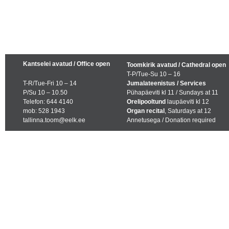
Kantselei avatud / Office open
Toomkirik avatud / Cathedral open
T-P/Tue-Su 10 – 16
T-R/Tue-Fri 10 – 14
Jumalateenistus / Services
P/Su 10 – 10.50
Pühapäeviti kl 11 / Sundays at 11
Telefon: 644 4140
Orelipooltund
laupäeviti kl 12
mob: 528 1943
Organ recital
, Saturdays at 12
tallinna.toom@eelk.ee
Annetusega / Donation required