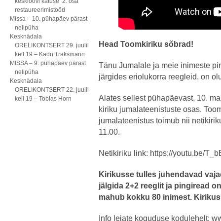
kesklöövi katuse 2. osa
restaureerimistööd
Missa – 10. pühapäev pärast
nelipüha
Kesknädala
Head Toomkiriku sõbrad!
ORELIKONTSERT 29. juulil
kell 19 – Kadri Traksmann
MISSA – 9. pühapäev pärast
Tänu Jumalale ja meie inimeste pin
nelipüha
järgides eriolukorra reegleid, on 
Kesknädala
ORELIKONTSERT 22. juulil
Alates sellest pühapäevast, 10. ma
kell 19 – Tobias Horn
kiriku jumalateenistuste osas. T
jumalateenistus toimub nii netikiri
11.00.
Netikiriku link:
https://youtu.be/T_
Kirikusse tulles juhendavad vaja
jälgida
2+2 reeglit ja pingiread 
mahub kokku 80 inimest. Kirikus 
Info leiate koguduse kodulehelt:
ww