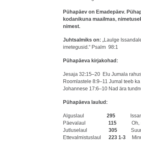
Pühapäev on Emadepäev. Pühapä
kodanikuna maailmas, nimetus
nimest.
Juhtsalmiks on:
„Laulge Issandale
imetegusid.“ Psalm 98:1
Pühapäeva kirjakohad:
Jesaja 32:15–20 Elu Jumala rahu
Roomlastele 8:9–11 Jumal teeb ka 
Johannese 17:6–10 Nad ära tundnud
Pühapäeva laulud:
Alguslaul
295
Issa
Päevalaul
115
Oh, 
Jutluselaul
305
Suur
Ettevalmistuslaul
223 1-3
Min