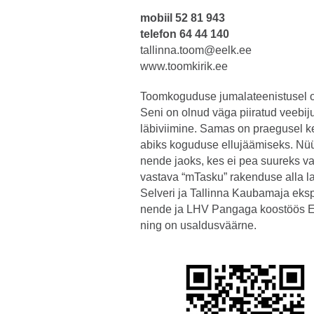
mobiil
52 81 943
tel
efon 64 44 140
tallinna.toom@eelk.ee
www.toomkirik.ee
Toomkoguduse jumalateenistusel o
Seni on olnud väga piiratud veebij
läbiviimine. Samas on praegusel ke
abiks koguduse ellujäämiseks. Nü
nende jaoks, kes ei pea suureks va
vastava “mTasku” rakenduse alla l
Selveri ja Tallinna Kaubamaja eks
nende ja LHV Pangaga koostöös 
ning on usaldusväärne.