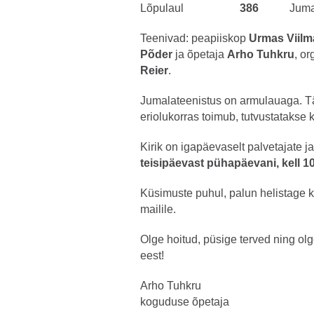
Lõpulaul
386
Juma
Teenivad: peapiiskop
Urmas Viilm
Põder
ja õpetaja
Arho Tuhkru
, or
Reier
.
Jumalateenistus on armulauaga. T
eriolukorras toimub, tutvustatakse 
Kirik on igapäevaselt palvetajate ja
teisipäevast pühapäevani, kell 10
Küsimuste puhul, palun helistage k
mailile.
Olge hoitud, püsige terved ning ol
eest!
Arho Tuhkru
koguduse õpetaja