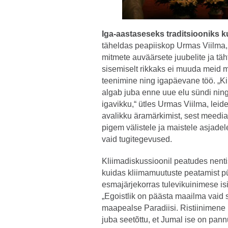
Iga-aastaseseks traditsiooniks
täheldas peapiiskop Urmas Viilma, e
mitmete auväärsete juubelite ja täh
sisemiselt rikkaks ei muuda meid mi
teenimine ning igapäevane töö. „Ki
algab juba enne uue elu sündi ning 
igavikku,“ ütles Urmas Viilma, leide
avalikku äramärkimist, sest meedi
pigem välistele ja maistele asjadele
vaid tugitegevused.
Kliimadiskussioonil peatudes nenti
kuidas kliimamuutuste peatamist p
esmajärjekorras tulevikuinimese is
„Egoistlik on päästa maailma vaid s
maapealse Paradiisi. Ristiinimene 
juba seetõttu, et Jumal ise on pann