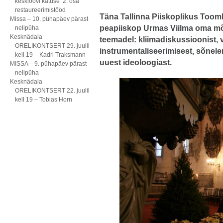
kesklöövi katuse 2. osa
restaureerimistööd
Täna Tallinna Piiskoplikus Toom
Missa – 10. pühapäev pärast
peapiiskop Urmas Viilma oma mõ
nelipüha
Kesknädala
teemadel: kliimadiskussioonist, v
ORELIKONTSERT 29. juulil
instrumentaliseerimisest, sõnele
kell 19 – Kadri Traksmann
uuest ideoloogiast.
MISSA – 9. pühapäev pärast
nelipüha
Kesknädala
ORELIKONTSERT 22. juulil
kell 19 – Tobias Horn