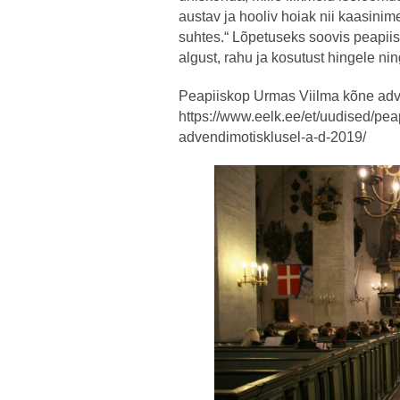
austav ja hooliv hoiak nii kaasini
suhtes.“ Lõpetuseks soovis peapii
algust, rahu ja kosutust hingele ni
Peapiiskop Urmas Viilma kõne adv
h
ttps://www.eelk.ee/et/uudised/pe
advendimotisklusel-a-d-2019/