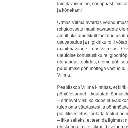
täielik vaikimine, sõnapaast, mis o
ja kõnekam!“
Urmas Viilma avaldas veendumust, 
religioossete maailmavaadete olem
ainult üks ametlikult toetatud usul
usuvabadus ja riigikiriku rolli võtab
maailmavaade – uus vaimsus. „Olen
üleüldise kohustusliku religiooniõ
üldhariduskoolides, oleme põhisead
puudumise põhimõttega vastuollu j
Viilma.
Peapiiskop Viilma kinnitas, et kir
põhiülesannet – kuulutab rõõmusõn
– erineval viisil kõikides eluvaldko
tuleb oma väärtustest ja põhimõtet
poliitilises elus, toetada teatud poli
– ikka selleks, et teenida ligimest
ühiskonda, mille liikmeid iseloomu