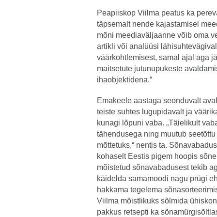
Peapiiskop Viilma peatus ka perevä
täpsemalt nende kajastamisel meed
mõni meediaväljaanne võib oma ve
artikli või analüüsi lähisuhtevägiv
väärkohtlemisest, samal ajal aga jät
maitsetute jutunupukeste avaldamis
ihaobjektidena.“
Emakeele aastaga seonduvalt avald
teiste suhtes lugupidavalt ja väärik
kunagi lõpuni vaba. „Täielikult vaba
tähendusega ning muutub seetõttu 
mõttetuks,“ nentis ta. Sõnavabadu
kohaselt Eestis pigem hoopis sõnel
mõistetud sõnavabadusest tekib ag
käidelda samamoodi nagu prügi ehk
hakkama tegelema sõnasorteerimis
Viilma mõistlikuks sõlmida ühisko
pakkus retsepti ka sõnamürgisõltlas