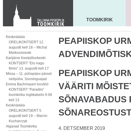
Toom-Kooli 6, 10130 TALLINN
tallinna.toom
@
eelk.ee
+372 644 4140
TOOMKIRIK
MAARJA KIRIK
Kesknädala
PEAPIISKOP UR
ORELIKONTSERT 12.
augustil kell 18 – Michal
ADVENDIMÕTIS
Markuszewski
Karijärve Keelpilliorkestri
KONTSERT “Elu nagu
filmis” 13. augustil kell 17
PEAPIISKOP URM
Missa – 11. pühapäev pärast
nelipüha. Soosinguajad
VÄÄRITI MÕIST
Emma Bachmayeri loovtöö
KONTSERT “Paradiis”
toomkiriku inglikabelis 9.08
SÕNAVABADUS 
kell 13
Kesknädala
SÕNAREOSTUS
ORELIKONTSERT 5.
augustil kell 19 – Marcin
Kucharczyk
Algavad Toomkiriku
4. DETSEMBER 2019