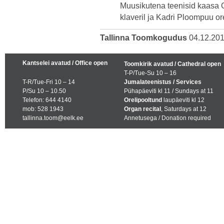
Muusikutena teenisid kaasa O
klaveril ja Kadri Ploompuu ore
Tallinna Toomkogudus
04.12.20
Kantselei avatud / Office open
Toomkirik avatud / Cathedral open
T-P/Tue-Su 10 – 16
T-R/Tue-Fri 10 – 14
Jumalateenistus / Services
P/Su 10 – 10.50
Pühapäeviti kl 11 / Sundays at 11
Telefon: 644 4140
Orelipooltund
laupäeviti kl 12
mob: 528 1943
Organ recital
, Saturdays at 12
tallinna.toom@eelk.ee
Annetusega / Donation required