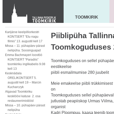
KONTAKT
Toom-Kooli 6, 10130 TALLINN
tallinna.toom
@
eelk.ee
TOOMKIRIK
MAARJA KIRIK
+372 644 4140
Karijärve keelpilliorkestri
Piiblipüha Tallin
KONTSERT “Elu nagu
filmis” 13. augustil kell 17
Toomkoguduses 27
Missa – 11. pühapäev pärast
nelipüha. Soosinguajad
Emma Bachmayeri loovtöö
KONTSERT “Paradiis”
Toomkoguduses on sellel pühapäeva
toomkiriku inglikabelis 9.08
eestikeelse
kell 13
piibli esmailmumise 280 juubelit
Kesknädala
ORELIKONTSERT 5.
augustil kell 19 – Marcin
Meie emakeelse piibli trükkimisest 
Kucharczyk
on
Algavad Toomkiriku
Toomkoguduses sellel pühapäeval 27
kesklöövi katuse 2. osa
jutlustab peapiiskop Urmas Viilma,
restaureerimistööd
Missa – 10. pühapäev pärast
organist
nelipüha
Kadri Ploompuu, kaasa teenib to