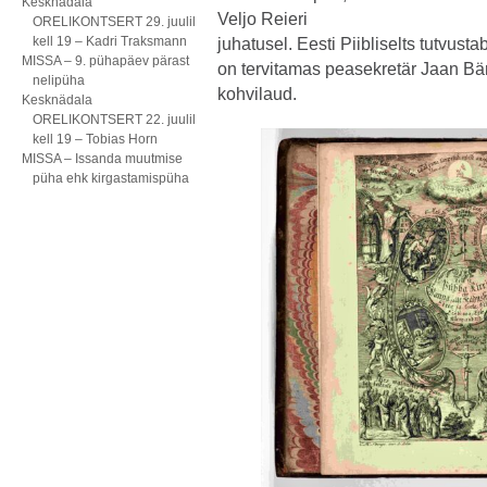
Kesknädala
Veljo Reieri
ORELIKONTSERT 29. juulil
kell 19 – Kadri Traksmann
juhatusel. Eesti Piibliselts tutvustab 
MISSA – 9. pühapäev pärast
on tervitamas peasekretär Jaan Bä
nelipüha
kohvilaud.
Kesknädala
ORELIKONTSERT 22. juulil
kell 19 – Tobias Horn
MISSA – Issanda muutmise
püha ehk kirgastamispüha