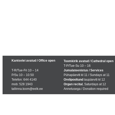
Kantselei avatud / Office open
Toomkirik avatud / Cathedral open
T-P/Tue-Su 10 – 16
T-R/Tue-Fri 10 – 14
Jumalateenistus / Services
P/Su 10 – 10.50
Pühapäeviti kl 11 / Sundays at 11
Telefon: 644 4140
Orelipooltund
laupäeviti kl 12
mob: 528 1943
Organ recital
, Saturdays at 12
tallinna.toom@eelk.ee
Annetusega / Donation required