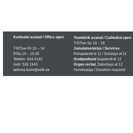
Kantselei avatud / Office open
Toomkirik avatud / Cathedral open
T-P/Tue-Su 10 – 16
T-R/Tue-Fri 10 – 14
Jumalateenistus / Services
P/Su 10 – 10.50
Pühapäeviti kl 11 / Sundays at 11
Telefon: 644 4140
Orelipooltund
laupäeviti kl 12
mob: 528 1943
Organ recital
, Saturdays at 12
tallinna.toom@eelk.ee
Annetusega / Donation required