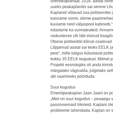
ühendkaplanaat. 2016. aastal siird
uueks peakaplaniks sai senine Lõu
Kaplanid võtavad osa politseinike j
kanname vormi, oleme paarimehed p
kuulame neid väljaspool kabinetti,“ 
edastame ka surmateateid. Anname 
raskustesse või läbi elanud traagi
Otsese politseitöö kõrval osalevad
Lõppenud aastal sai teoks EELK ja
pere“, mille käigus külastasid polit
kokku 35 EELK kogudust. Mitmel poo
Projekti eesmärgiks oli anda kinnit
märgataks vägivalda, julgetaks selle
abi saamiseks pöörduda.
Suur kogudus
Emeriitpeakaplan Jaan Jaani on pol
„Meil on suur kogudus – peaaegu vi
passiivsemaid liikmeid. Kaplani üle
probleeme lahendada. Kaplan on se