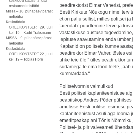
kesklöövi katuse 2. osa
peadirektorist Elmar Vaherist, prefek
restaureerimistööd
Missa – 10. pühapäev pärast
Eesti Kirikute Nõukogu nimel tervi
nelipüha
et on palju sellist, milles politsei j
Kesknädala
täiendab: püüdlemine terve ja turv
ORELIKONTSERT 29. juulil
vastastikuse austuse tugevdamine, 
kell 19 – Kadri Traksmann
MISSA – 9. pühapäev pärast
lepituse saavutamine enda ümber 
nelipüha
Kaplanid on politseis kümne aastag
Kesknädala
peadirektor Elmar Vaher, tõstes esi
ORELIKONTSERT 22. juulil
kell 19 – Tobias Horn
uhke teie üle,“ ütles peadirektor tu
südamega te oma tööd teete, jääb ü
kummardada.“
Politseivormis vaimulikud
Eesti politsei kaplaniteenistuse al
peapiiskop Andres Põder pühitses 
ametisse Eesti politsei esimese pe
kaplaniteenistust asuti aga looma 
emeriitpeakaplani Tõnis Nõmmiku j
Politsei- ja piirivalveameti ühend