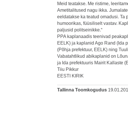
Meid teatakse. Me ristime, leerita
Ametitalitused nagu ikka. Jumalate
eeldatakse ka teatud omadusi. Ta 
humoorikas, füüsiliselt vastav. Kap
paljusid politseinikke.“
PPA kaplanaadis teenivad peakapla
EELK) ja kaplanid Ago Rand (Ida p
(Põhja prefektuur, EELK) ning Tuu
Vabatahtlikud abikap­lanid on Lõu
ja Ida prefektuuris Mairit Kallaste
Tiiu Pikkur
EESTI KIRIK
Tallinna Toomkogudus
19.01.20