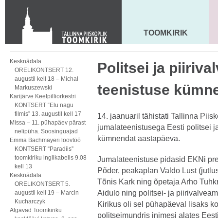
Toom-Kooli 6, 10130 TALLINN
tallinna.toom
@
eelk.ee
+372 644 4140
TOOMKIRIK
MAARJA KIRIK
Kesknädala
Politsei ja piirival
ORELIKONTSERT 12.
augustil kell 18 – Michal
teenistuse kümn
Markuszewski
Karijärve Keelpilliorkestri
KONTSERT “Elu nagu
filmis” 13. augustil kell 17
14. jaanuaril tähistati Tallinna Pii
Missa – 11. pühapäev pärast
jumalateenistusega Eesti politsei ja
nelipüha. Soosinguajad
kümnendat aastapäeva.
Emma Bachmayeri loovtöö
KONTSERT “Paradiis”
toomkiriku inglikabelis 9.08
Jumalateenistuse pidasid EKNi pre
kell 13
Põder, peakaplan Valdo Lust (jutlu
Kesknädala
Tõnis Kark ning õpetaja Arho Tuhkr
ORELIKONTSERT 5.
Aidulo ning politsei- ja piirivalveame
augustil kell 19 – Marcin
Kucharczyk
Kirikus oli sel pühapäeval lisaks 
Algavad Toomkiriku
politseimundris inimesi alates Eesti