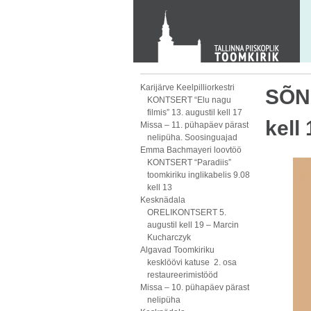
KONTAKT
Toom-Kooli 6, 10130 TALLINN
tallinna.toom
@
eelk.ee
+372 644 4140
Karijärve Keelpilliorkestri
SÕNA
KONTSERT “Elu nagu
filmis” 13. augustil kell 17
kell
Missa – 11. pühapäev pärast
nelipüha. Soosinguajad
Emma Bachmayeri loovtöö
KONTSERT “Paradiis”
toomkiriku inglikabelis 9.08
kell 13
Kesknädala
ORELIKONTSERT 5.
augustil kell 19 – Marcin
Kucharczyk
Algavad Toomkiriku
kesklöövi katuse 2. osa
restaureerimistööd
Missa – 10. pühapäev pärast
nelipüha