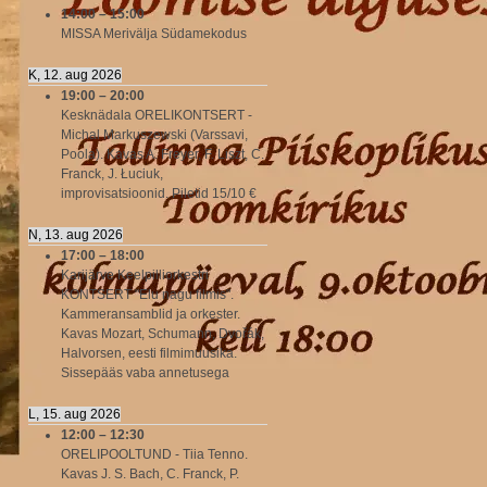
14:00
–
15:00
MISSA Merivälja Südamekodus
K, 12. aug 2026
19:00
–
20:00
Kesknädala ORELIKONTSERT -
Michal Markuszewski (Varssavi,
Poola). Kavas A. Freyer, F. Liszt, C.
Franck, J. Łuciuk,
improvisatsioonid. Piletid 15/10 €
N, 13. aug 2026
17:00
–
18:00
Karijärve Keelpilliorkestri
KONTSERT "Elu nagu filmis".
Kammeransamblid ja orkester.
Kavas Mozart, Schumann, Dvořák,
Halvorsen, eesti filmimuusika.
Sissepääs vaba annetusega
L, 15. aug 2026
12:00
–
12:30
ORELIPOOLTUND - Tiia Tenno.
Kavas J. S. Bach, C. Franck, P.