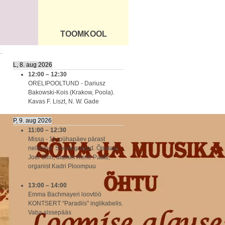
TOOMKOOL
DUS
ÜLDINFO
L, 8. aug 2026
12:00
–
12:30
ORELIPOOLTUND - Dariusz
Bakowski-Kois (Krakow, Poola).
Kavas F. Liszt, N. W. Gade
P, 9. aug 2026
11:00
–
12:30
Missa - 11. pühapäev pärast
nelipüha. Soosinguajad. Õpetaja
Joel Siim, diakon Renè Paats,
organist Kadri Ploompuu
13:00
–
14:00
Emma Bachmayeri loovtöö
KONTSERT "Paradiis" inglikabelis.
Vaba sissepääs