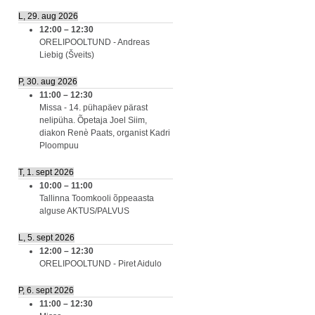
L, 29. aug 2026
12:00
–
12:30
ORELIPOOLTUND - Andreas
Liebig (Šveits)
P, 30. aug 2026
11:00
–
12:30
Missa - 14. pühapäev pärast
nelipüha. Õpetaja Joel Siim,
diakon Renè Paats, organist Kadri
Ploompuu
T, 1. sept 2026
10:00
–
11:00
Tallinna Toomkooli õppeaasta
alguse AKTUS/PALVUS
L, 5. sept 2026
12:00
–
12:30
ORELIPOOLTUND - Piret Aidulo
P, 6. sept 2026
11:00
–
12:30