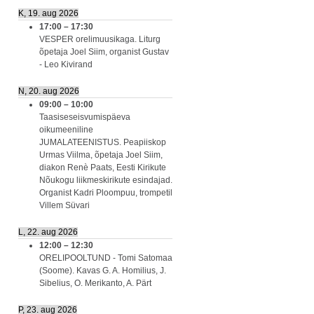
K, 19. aug 2026
17:00
–
17:30
VESPER orelimuusikaga. Liturg
õpetaja Joel Siim, organist Gustav
- Leo Kivirand
N, 20. aug 2026
09:00
–
10:00
Taasiseseisvumispäeva
oikumeeniline
JUMALATEENISTUS. Peapiiskop
Urmas Viilma, õpetaja Joel Siim,
diakon Renè Paats, Eesti Kirikute
Nõukogu liikmeskirikute esindajad.
Organist Kadri Ploompuu, trompetil
Villem Süvari
L, 22. aug 2026
12:00
–
12:30
ORELIPOOLTUND - Tomi Satomaa
(Soome). Kavas G. A. Homilius, J.
Sibelius, O. Merikanto, A. Pärt
P, 23. aug 2026