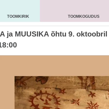
TOOMKIRIK
TOOMKOGUDUS
MAARJA KIRIK
SEENIORID
KOGU
 ja MUUSIKA õhtu 9. oktoobril
 18:00