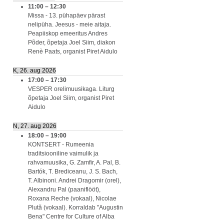
11:00
–
12:30
Missa - 13. pühapäev pärast
nelipüha. Jeesus - meie aitaja.
Peapiiskop emeeritus Andres
Põder, õpetaja Joel Siim, diakon
Renè Paats, organist Piret Aidulo
K, 26. aug 2026
17:00
–
17:30
VESPER orelimuusikaga. Liturg
õpetaja Joel Siim, organist Piret
Aidulo
N, 27. aug 2026
18:00
–
19:00
KONTSERT - Rumeenia
traditsiooniline vaimulik ja
rahvamuusika, G. Zamfir, A. Pal, B.
Bartók, T. Brediceanu, J. S. Bach,
T. Albinoni. Andrei Dragomir (orel),
Alexandru Pal (paaniflööt),
Roxana Reche (vokaal), Nicolae
Plută (vokaal). Korraldab "Augustin
Bena" Centre for Culture of Alba