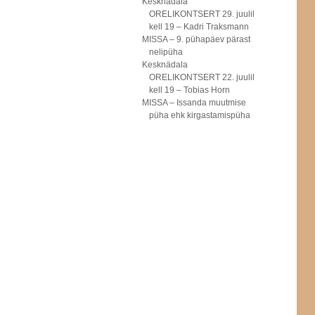
Kesknädala
ORELIKONTSERT 29. juulil
kell 19 – Kadri Traksmann
MISSA – 9. pühapäev pärast
nelipüha
Kesknädala
ORELIKONTSERT 22. juulil
kell 19 – Tobias Horn
MISSA – Issanda muutmise
püha ehk kirgastamispüha