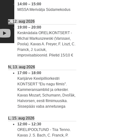
14:00
–
15:00
MISSA Merivälja Südamekodus
K, 12. aug 2026
19:00
–
20:00
Kesknädala ORELIKONTSERT -
Michal Markuszewski (Varssavi,
Poola). Kavas A. Freyer, F. Liszt, C.
Franck, J. Łuciuk,
improvisatsioonid. Piletid 15/10 €
N, 13. aug 2026
17:00
–
18:00
Karijärve Keelpilliorkestri
KONTSERT "Elu nagu filmis".
Kammeransamblid ja orkester.
Kavas Mozart, Schumann, Dvořák,
Halvorsen, eesti filmimuusika.
Sissepääs vaba annetusega
L, 15. aug 2026
12:00
–
12:30
ORELIPOOLTUND - Tiia Tenno.
Kavas J. S. Bach, C. Franck, P.