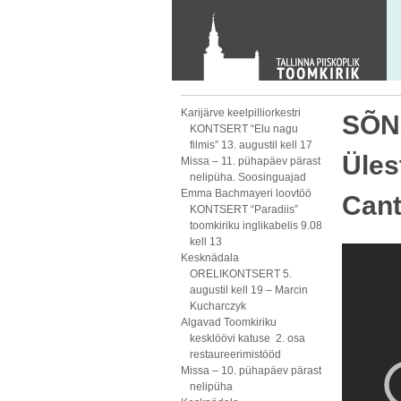
KONTAKT
Toom-Kooli 6, 10130 TALLINN
tallinna.toom
@
eelk.ee
+372 644 4140
Karijärve keelpilliorkestri
SÕN
KONTSERT “Elu nagu
filmis” 13. augustil kell 17
Üles
Missa – 11. pühapäev pärast
nelipüha. Soosinguajad
Emma Bachmayeri loovtöö
Cant
KONTSERT “Paradiis”
toomkiriku inglikabelis 9.08
kell 13
Kesknädala
ORELIKONTSERT 5.
augustil kell 19 – Marcin
Kucharczyk
Algavad Toomkiriku
kesklöövi katuse 2. osa
restaureerimistööd
Missa – 10. pühapäev pärast
nelipüha