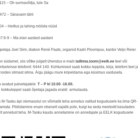
115 – Oh surmavõitja, tule Sa
 472 – Säravaim täht
104 – Heitlus ja lahing mööda nüüd
87:6-9 – Ma elan aastast aastani
petaja Joel Siim, diakon René Paats, organist Kadri Ploompuu, kantor Veljo Reier.
n südamel, siis võtke julgelt ühendus e-maili
tallinna.toom@eelk.ee
teel või
ntseleisse telefonil: 6444 140. Kohtumised saab kokku leppida, kirja, telefoni teel j
i hoides silmast silma. Ärgu jäägu mure kripeldama ega küsimus vastuseta.
n avatud palvetajatele
T – P
kl 10.00 -16.00.
a kokkuleppel saab õpetaja jagada eraldi armulauda.
is M-Tasku äpi olemasolul on võimalik teha annetus valitud kogudusele ka ilma QR-
tamata. Pildistamine enam otseselt vajalik pole, kuigi ka seda meetodit kasutades
lt annetust teha. M-Tasku kaudu annetamine on annetajale ja EELK kogudusele