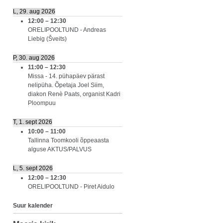
L, 29. aug 2026
12:00
–
12:30
ORELIPOOLTUND - Andreas
Liebig (Šveits)
P, 30. aug 2026
11:00
–
12:30
Missa - 14. pühapäev pärast
nelipüha. Õpetaja Joel Siim,
diakon Renè Paats, organist Kadri
Ploompuu
T, 1. sept 2026
10:00
–
11:00
Tallinna Toomkooli õppeaasta
alguse AKTUS/PALVUS
L, 5. sept 2026
12:00
–
12:30
ORELIPOOLTUND - Piret Aidulo
Suur kalender