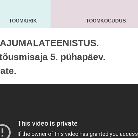
TOOMKIRIK
TOOMKOGUDUS
MAARJA KIRIK
SEENIORID
KOGU
AJUMALATEENISTUS.
tõusmisaja 5. pühapäev.
ate.