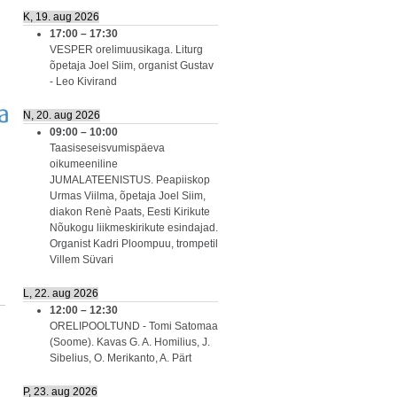
K, 19. aug 2026
17:00
–
17:30
VESPER orelimuusikaga. Liturg
õpetaja Joel Siim, organist Gustav
- Leo Kivirand
N, 20. aug 2026
09:00
–
10:00
Taasiseseisvumispäeva
oikumeeniline
JUMALATEENISTUS. Peapiiskop
Urmas Viilma, õpetaja Joel Siim,
diakon Renè Paats, Eesti Kirikute
Nõukogu liikmeskirikute esindajad.
Organist Kadri Ploompuu, trompetil
Villem Süvari
L, 22. aug 2026
12:00
–
12:30
ORELIPOOLTUND - Tomi Satomaa
(Soome). Kavas G. A. Homilius, J.
Sibelius, O. Merikanto, A. Pärt
P, 23. aug 2026