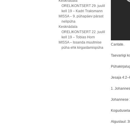
Kesknädala
ORELIKONTSERT 29. juulil
kell 19 – Kadri Traksmann
MISSA – 9. pühapäev pärast
nelipüha
Kesknädala
ORELIKONTSERT 22. juulil
kell 19 – Tobias Horn
MISSA – Issanda muutmise
Cantate.
püha ehk kirgastamispüha
Taevariigi 
Pühakirjalu
Jesaja 4:2
1. Johanne
Johannese
Kogudusela
Alguslaul: 