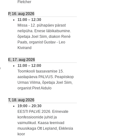
Fletcher
P, 16. aug 2026
11:00
–
12:30
Missa - 12. pühapäev pärast
nelipüha. Enese läbikatsumine.
õpetaja Joel Siim, diakon Renè
Paats, organist Gustav - Leo
Kivirand
E, 17. aug 2026
11:00
–
12:00
a
Toomkooli taasavamise 15.
aastapäeva PALVUS. Peapiiskop
Urmas Viilma, õpetaja Joel Siim,
organist Piret Aidulo
T, 18. aug 2026
19:00
–
20:30
EESTI PALVE 2026. Erinevate
konfessioonide juhid ja
vaimulikud. Kaasa teenivad
muusikaga Ott Lepland, Ekklesia
koor