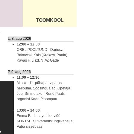
TOOMKOOL
DUS
ÜLDINFO
L, 8. aug 2026
12:00
–
12:30
ORELIPOOLTUND - Dariusz
Bakowski-Kois (Krakow, Poola).
Kavas F. Liszt, N. W. Gade
P, 9. aug 2026
11:00
–
12:30
Missa - 11. pühapäev pärast
nelipüha. Soosinguajad. Õpetaja
Joel Siim, diakon Renè Paats,
organist Kadri Ploompuu
13:00
–
14:00
Emma Bachmayeri loovtöö
KONTSERT "Paradiis" inglikabelis.
Vaba sissepääs