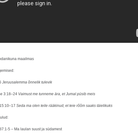
kodanikuna maailmas
gemised:
–6
Jeruusalemma õnnelik tulevik
se 3:18–24
Vaimust me tunneme ära, et Jumal püsib meis
 15:10–17
Seda ma olen teile rääkinud, et teie rõõm saaks täielikuks
ulud:
387:1-5 – Ma laulan suust ja südamest