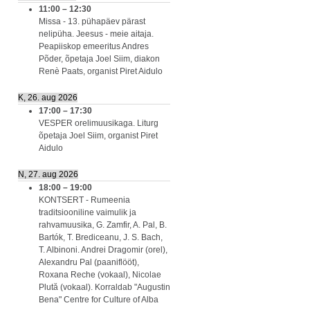
11:00
–
12:30
Missa - 13. pühapäev pärast
nelipüha. Jeesus - meie aitaja.
Peapiiskop emeeritus Andres
Põder, õpetaja Joel Siim, diakon
Renè Paats, organist Piret Aidulo
K, 26. aug 2026
17:00
–
17:30
VESPER orelimuusikaga. Liturg
õpetaja Joel Siim, organist Piret
Aidulo
N, 27. aug 2026
18:00
–
19:00
KONTSERT - Rumeenia
traditsiooniline vaimulik ja
rahvamuusika, G. Zamfir, A. Pal, B.
Bartók, T. Brediceanu, J. S. Bach,
T. Albinoni. Andrei Dragomir (orel),
Alexandru Pal (paaniflööt),
Roxana Reche (vokaal), Nicolae
Plută (vokaal). Korraldab "Augustin
Bena" Centre for Culture of Alba