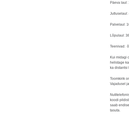
Päeva laul: 
Jutluselaul:
Palvelaul: 
Lõpulaul: 3
Teenivad: õ
Kui midagi o
helistage ka
ka distants
Toomkirik o
Vajadusel j
Nutitelefon
koodi pildis
saab endise
tasuta.