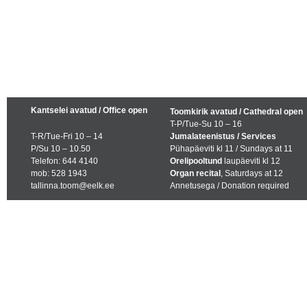
Kantselei avatud / Office open
Toomkirik avatud / Cathedral open
T-P/Tue-Su 10 – 16
T-R/Tue-Fri 10 – 14
Jumalateenistus / Services
P/Su 10 – 10.50
Pühapäeviti kl 11 / Sundays at 11
Telefon: 644 4140
Orelipooltund
laupäeviti kl 12
mob: 528 1943
Organ recital
, Saturdays at 12
tallinna.toom@eelk.ee
Annetusega / Donation required