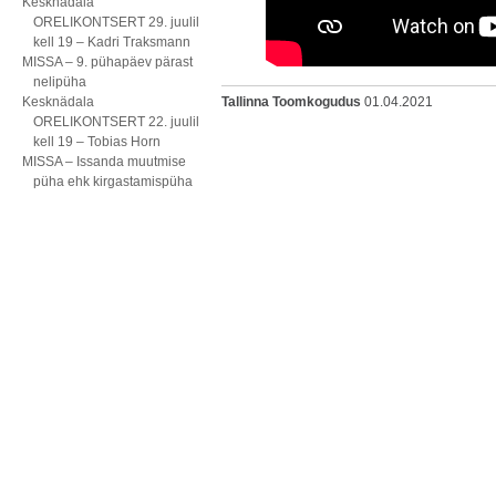
Kesknädala
ORELIKONTSERT 29. juulil
kell 19 – Kadri Traksmann
MISSA – 9. pühapäev pärast
nelipüha
Kesknädala
Tallinna Toomkogudus
01.04.2021
ORELIKONTSERT 22. juulil
kell 19 – Tobias Horn
MISSA – Issanda muutmise
püha ehk kirgastamispüha