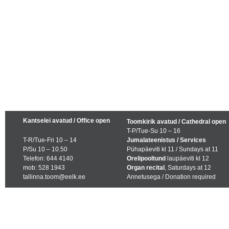
Kantselei avatud / Office open
Toomkirik avatud / Cathedral open
T-P/Tue-Su 10 – 16
T-R/Tue-Fri 10 – 14
Jumalateenistus / Services
P/Su 10 – 10.50
Pühapäeviti kl 11 / Sundays at 11
Telefon: 644 4140
Orelipooltund
laupäeviti kl 12
mob: 528 1943
Organ recital
, Saturdays at 12
tallinna.toom@eelk.ee
Annetusega / Donation required