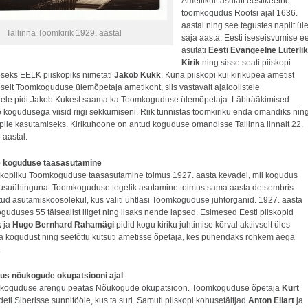
Ametlikult asutati eestikeelne
toomkogudus Rootsi ajal 1636.
aastal ning see tegustes napilt ül
Tallinna Toomkirik 1929. aastal
saja aasta. Eesti iseseisvumise ee
asutati
Eesti Evangeelne Luterlik
Kirik
ning sisse seati piiskopi
seks EELK piiskopiks nimetati
Jakob Kukk
. Kuna piiskopi kui kirikupea ametist
selt Toomkoguduse ülemõpetaja ametikoht, siis vastavalt ajaloolistele
idele pidi Jakob Kukest saama ka Toomkoguduse ülemõpetaja. Läbirääkimised
 kogudusega viisid riigi sekkumiseni. Riik tunnistas toomkiriku enda omandiks nin
opile kasutamiseks. Kirikuhoone on antud koguduse omandisse Tallinna linnalt 22.
 aastal.
e koguduse taasasutamine
iskopliku Toomkoguduse taasasutamine toimus 1927. aasta kevadel, mil kogudus
ti usuühinguna. Toomkoguduse tegelik asutamine toimus sama aasta detsembris
tud asutamiskoosolekul, kus valiti ühtlasi Toomkoguduse juhtorganid. 1927. aasta
oguduses 55 täisealist liiget ning lisaks nende lapsed. Esimesed Eesti piiskopid
k
ja
Hugo Bernhard Rahamägi
pidid kogu kiriku juhtimise kõrval aktiivselt üles
 kogudust ning seetõttu kutsuti ametisse õpetaja, kes pühendaks rohkem aega
.
s nõukogude okupatsiooni ajal
e koguduse arengu peatas Nõukogude okupatsioon. Toomkoguduse õpetaja
Kurt
eti Siberisse sunnitööle, kus ta suri. Samuti piiskopi kohusetäitjad
Anton Eilart
ja