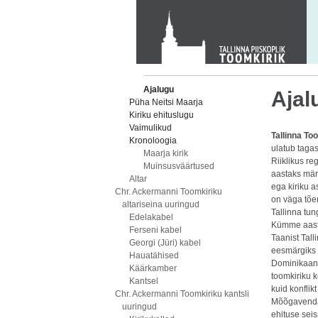
KONTAKT
Toom-Kooli 6, 10130 TALLINN
tallinna.toom
@
eelk.ee
+372 644 4140
Ajalugu
Ajal
Püha Neitsi Maarja
Kiriku ehituslugu
Vaimulikud
Tallinna To
Kronoloogia
ulatub taga
Maarja kirik
Riiklikus r
Muinsusväärtused
aastaks mär
Altar
ega kiriku a
Chr. Ackermanni Toomkiriku
on väga tõen
altariseina uuringud
Tallinna tun
Edelakabel
Kümme aasta
Ferseni kabel
Taanist Tal
Georgi (Jüri) kabel
eesmärgiks 
Hauatähised
Dominikaan
Käärkamber
toomkiriku k
Kantsel
kuid konflik
Chr. Ackermanni Toomkiriku kantsli
Mõõgavendad
uuringud
ehituse sei