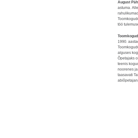
August Pä
astuma. All
rahulikumad 
Toomkogude
töö tulemus
Toomkogudu
1990. aasta
Toomkogudus
alguses kog
Õpetajaks o
teenis kogu
noorenes ja 
taasavati T
abiõpetajana