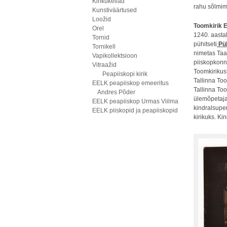
Kirikukellad
rahu sõlmimi
Kunstiväärtused
Loožid
Toomkirik 
Orel
1240. aastal
Tornid
pühitseti
Pü
Tornikell
nimetas Taan
Vapikollektsioon
piiskopkonn
Vitraažid
Toomkirikust
Peapiiskopi kirik
Tallinna To
EELK peapiiskop emeeritus
Tallinna Too
Andres Põder
ülemõpetajat
EELK peapiiskop Urmas Viilma
kindralsupe
EELK piiskopid ja peapiiskopid
kirikuks. Ki