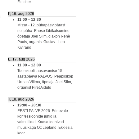
Fletcher
e
P, 16. aug 2026
l
11:00
–
12:30
Missa - 12. pühapäev pärast
nelipüha. Enese läbikatsumine.
õpetaja Joel Siim, diakon Renè
Paats, organist Gustav - Leo
Kivirand
g
E, 17. aug 2026
11:00
–
12:00
Toomkooli taasavamise 15.
aastapäeva PALVUS. Peapiiskop
Urmas Viilma, õpetaja Joel Siim,
organist Piret Aidulo
T, 18. aug 2026
19:00
–
20:30
EESTI PALVE 2026. Erinevate
konfessioonide juhid ja
vaimulikud. Kaasa teenivad
muusikaga Ott Lepland, Ekklesia
koor