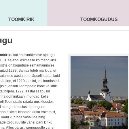
TOOMKIRIK
TOOMKOGUDUS
MAARJA KIRIK
SEENIORID
KOGU
ugu
omkiriku
kui ehitismälestise ajalugu
si 13. sajandi esimesse kolmandikku.
egistris on koguduse esmamainimise
gitud 1233. Samas tuleb märkida, et
sutamise aasta pole täpselt teada, kuid
äoline, et 1219. aastal, kui taanlased
gisid, ehitati Toompeale kohe ka kirik.
t hiljem, 1229. aastal saabusid
linna dominikaani mungad, kelle
oli Toompeale rajada uus klooster.
i mungad alustasid praeguse
ohale kivist klooster-kiriku ehitamist,
t Taani kuninga vasallide ning
e Ordu rüütlite vahel pani kiriku
sma. Alles pärast vaenupoolte vahel