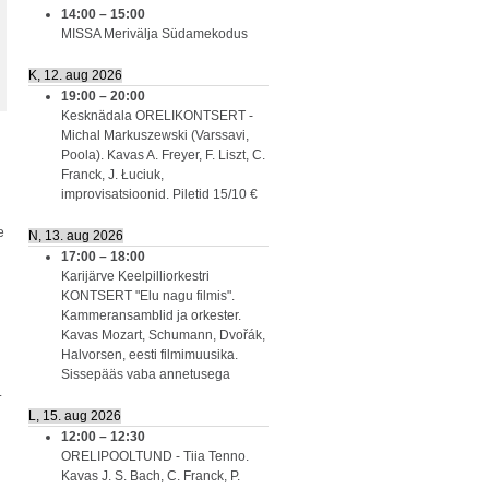
14:00
–
15:00
MISSA Merivälja Südamekodus
K, 12. aug 2026
19:00
–
20:00
Kesknädala ORELIKONTSERT -
Michal Markuszewski (Varssavi,
Poola). Kavas A. Freyer, F. Liszt, C.
Franck, J. Łuciuk,
improvisatsioonid. Piletid 15/10 €
e
N, 13. aug 2026
17:00
–
18:00
Karijärve Keelpilliorkestri
KONTSERT "Elu nagu filmis".
Kammeransamblid ja orkester.
Kavas Mozart, Schumann, Dvořák,
Halvorsen, eesti filmimuusika.
Sissepääs vaba annetusega
.
L, 15. aug 2026
12:00
–
12:30
ORELIPOOLTUND - Tiia Tenno.
Kavas J. S. Bach, C. Franck, P.