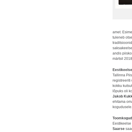
amet. Esime
tuleneb otse
traditsioon
saksakeelse
andis piisk
märtsil 2018
Eestikeels
Tallinna Pi
registreeri
kokku kutsu
lõpuks oli k
Jakob Kuk
ehitama oma
kogudusele
Toomkogudu
Eestikeels
Saarse
saad