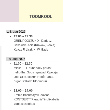
TOOMKOOL
DUS
ÜLDINFO
L, 8. aug 2026
12:00
–
12:30
ORELIPOOLTUND - Dariusz
Bakowski-Kois (Krakow, Poola).
Kavas F. Liszt, N. W. Gade
P, 9. aug 2026
11:00
–
12:30
Missa - 11. pühapäev pärast
nelipüha. Soosinguajad. Õpetaja
Joel Siim, diakon Renè Paats,
organist Kadri Ploompuu
13:00
–
14:00
Emma Bachmayeri loovtöö
KONTSERT "Paradiis" inglikabelis.
Vaba sissepääs