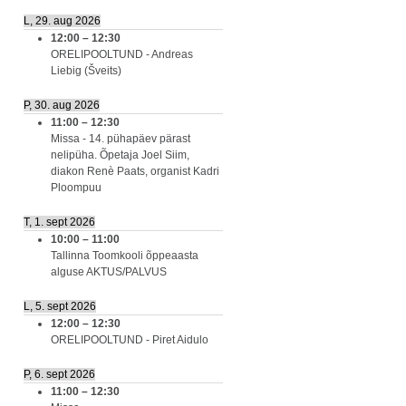
L, 29. aug 2026
12:00
–
12:30
ORELIPOOLTUND - Andreas
Liebig (Šveits)
P, 30. aug 2026
11:00
–
12:30
Missa - 14. pühapäev pärast
nelipüha. Õpetaja Joel Siim,
diakon Renè Paats, organist Kadri
Ploompuu
T, 1. sept 2026
10:00
–
11:00
Tallinna Toomkooli õppeaasta
alguse AKTUS/PALVUS
L, 5. sept 2026
12:00
–
12:30
ORELIPOOLTUND - Piret Aidulo
P, 6. sept 2026
11:00
–
12:30