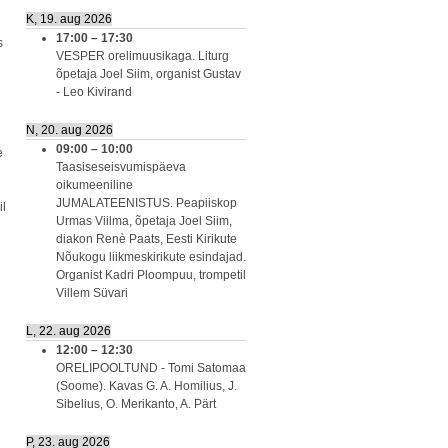
K, 19. aug 2026
17:00
–
17:30
s
VESPER orelimuusikaga. Liturg
õpetaja Joel Siim, organist Gustav
- Leo Kivirand
N, 20. aug 2026
09:00
–
10:00
e
Taasiseseisvumispäeva
oikumeeniline
JUMALATEENISTUS. Peapiiskop
il
Urmas Viilma, õpetaja Joel Siim,
diakon Renè Paats, Eesti Kirikute
Nõukogu liikmeskirikute esindajad.
Organist Kadri Ploompuu, trompetil
Villem Süvari
L, 22. aug 2026
12:00
–
12:30
ORELIPOOLTUND - Tomi Satomaa
(Soome). Kavas G. A. Homilius, J.
Sibelius, O. Merikanto, A. Pärt
P, 23. aug 2026