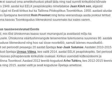
hn
ei saanud oma ametikohustusi pikalt täita ning nad sunniti kirikutööst kõrvale
es 1949. aastal kui EELK peapiiskopiks nimetatakse
Jaan Kiivit sen
, algasid
ajad nii Eesti kirikus kui ka Tallinna Piiskoplikus Toomkirikus. 1950. aastast alusta
s õpetajana teenimist
Rein Preemet
ning tema veerandsaja aasta jooksul tehtud
ena kasvas Toomkogudus liikmeskond suuremaks kui eales varem.
s taasisesesivunud Eestis
d, mis tõid ühiskonnas kaasa suuri murranguid ja avaldasid mõju ka
ele. Ühiskonna väärtushinnangute teisenemise tulemusena suurenes 90. aastat
uduse liikmeskond ning hoo sai sisse noortetöö, samuti laienes muusikatöö.
li sel perioodil peaaegu 20 aastat õpetaja
Ivar-Jaak Salumäe
. Aastatel 2010-2015
dust õpetaja
Urmas Viilma
, kes valiti 2014. aastal EELK peapiiskopiks. Sel periood
kasvas pühapäevaste kirikuliste osakaal. Kirikus uuendati küttesüsteemi ja
allinna Toomkool. Aastast 2012 teenib kogudust
Arho Tuhkru
, kes 2012-2015 teenis
 ning 2015. aastal valiti ja seati koguduse õpetaja ametisse.