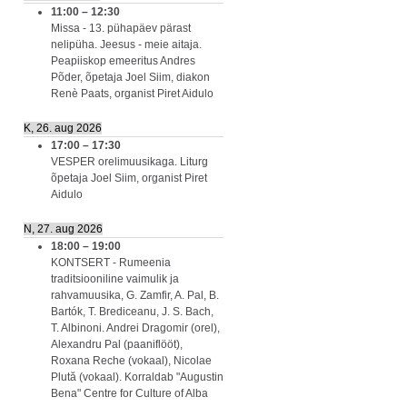
11:00
–
12:30
Missa - 13. pühapäev pärast
nelipüha. Jeesus - meie aitaja.
Peapiiskop emeeritus Andres
Põder, õpetaja Joel Siim, diakon
Renè Paats, organist Piret Aidulo
K, 26. aug 2026
17:00
–
17:30
VESPER orelimuusikaga. Liturg
õpetaja Joel Siim, organist Piret
Aidulo
N, 27. aug 2026
18:00
–
19:00
KONTSERT - Rumeenia
traditsiooniline vaimulik ja
rahvamuusika, G. Zamfir, A. Pal, B.
Bartók, T. Brediceanu, J. S. Bach,
T. Albinoni. Andrei Dragomir (orel),
Alexandru Pal (paaniflööt),
Roxana Reche (vokaal), Nicolae
Plută (vokaal). Korraldab "Augustin
Bena" Centre for Culture of Alba