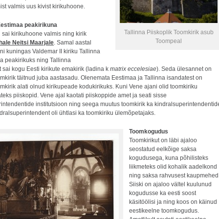
st valmis uus kivist kirikuhoone.
Eestimaa peakirikuna
Tallinna Piiskoplik Toomkirik asub
 sai kirikuhoone valmis ning kirik
Toompeal
hale Neitsi Maarjale
. Samal aastal
i kuningas Valdemar II kiriku Tallinna
a peakirikuks ning Tallinna
 sai kogu Eesti kirikute emakirik (ladina k
matrix eccelesiae
). Seda ülesannet on
omkirik täitnud juba aastasadu. Olenemata Eestimaa ja Tallinna isandatest on
mkirik alati olnud kirikupeade kodukirikuks. Kuni Vene ajani olid toomkiriku
eks piiskopid. Vene ajal kaotati piiskoppide amet ja seati sisse
rintendentide institutsioon ning seega muutus toomkirik ka kindralsuperintendentid
ndralsuperintendent oli ühtlasi ka toomkiriku ülemõpetajaks.
Toomkogudus
Toomkirikut on läbi ajaloo
seostatud eelkõige saksa
kogudusega, kuna põhilisteks
liikmeteks olid kohalik aadelkond
ning saksa rahvusest kaupmehed
Siiski on ajaloo vältel kuulunud
kogudusse ka eesti soost
käsitöölisi ja ning koos on käinud
eestikeelne toomkogudus.