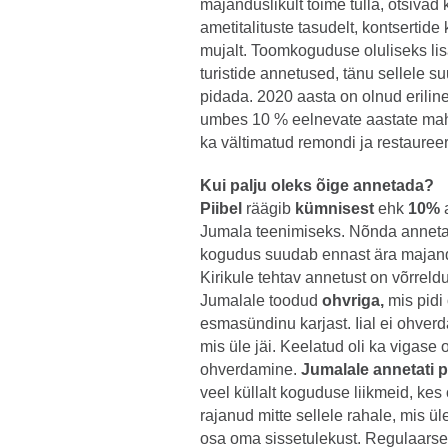
majanduslikult toime tulla, otsivad
ametitalituste tasudelt, kontsertide
mujalt. Toomkoguduse oluliseks lisa
turistide annetused, tänu sellele s
pidada. 2020 aasta on olnud eriline
umbes 10 % eelnevate aastate mah
ka vältimatud remondi ja restauree
Kui palju oleks õige annetada?
Piibel
räägib
kümnisest
ehk
10%
a
Jumala teenimiseks. Nõnda annetad
kogudus suudab ennast ära majanda
Kirikule tehtav annetust on võrrel
Jumalale toodud
ohvriga,
mis pidi 
esmasündinu karjast. Iial ei ohver
mis üle jäi. Keelatud oli ka vigase 
ohverdamine.
Jumalale annetati 
veel küllalt koguduse liikmeid, k
rajanud mitte sellele rahale, mis ü
osa oma sissetulekust. Regulaarse