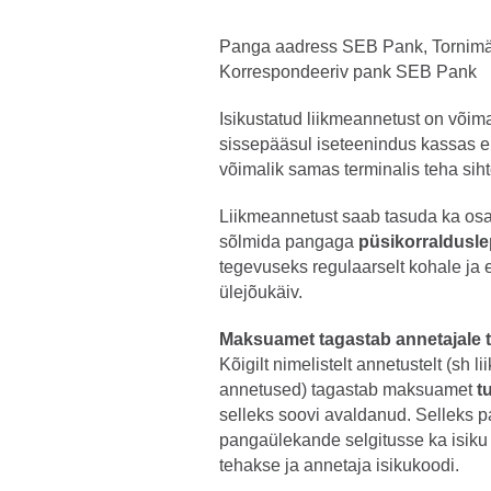
Panga aadress SEB Pank, Tornimäe
Korrespondeeriv pank SEB Pank
Isikustatud liikmeannetust on võim
sissepääsul iseteenindus kassas 
võimalik samas terminalis teha siht
Liikmeannetust saab tasuda ka osa
sõlmida pangaga
püsikorraldusle
tegevuseks regulaarselt kohale ja 
ülejõukäiv.
Maksuamet tagastab annetajale
Kõigilt nimelistelt annetustelt (sh 
annetused) tagastab maksuamet
t
selleks soovi avaldanud. Selleks pa
pangaülekande selgitusse ka isiku 
tehakse ja annetaja isikukoodi.