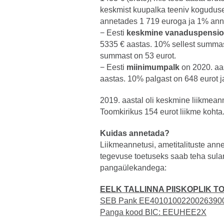
keskmist kuupalka teeniv koguduse
annetades 1 719 euroga ja 1% ann
− Eesti
keskmine vanaduspensi
5335 € aastas. 10% sellest summas
summast on 53 eurot.
− Eesti
miinimumpalk
on 2020. aas
aastas. 10% palgast on 648 eurot j
2019. aastal oli keskmine liikmean
Toomkirikus 154 eurot liikme kohta
Kuidas annetada?
Liikmeannetusi, ametitalituste ann
tegevuse toetuseks saab teha sula
pangaülekandega:
EELK TALLINNA PIISKOPLIK T
SEB Pank
EE4010100220026390
Panga kood BIC: EEUHEE2X