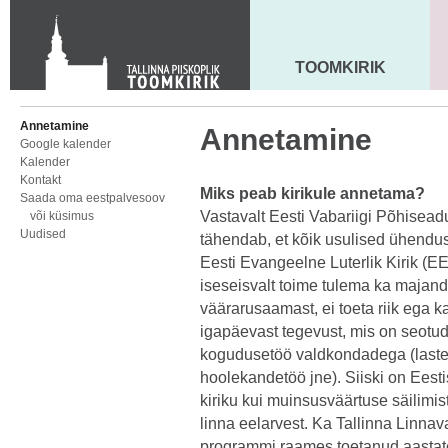
KONTAKT
Toom-Kooli 6, 10130 TALLINN
tallinna.toom
@
eelk.ee
TOOMKIRIK
MAARJA KIRIK
+372 644 4140
Annetamine
Annetamine
Google kalender
Kalender
Kontakt
Miks peab kirikule annetama?
Saada oma eestpalvesoov
Vastavalt Eesti Vabariigi Põhisea
või küsimus
Uudised
tähendab, et kõik usulised ühendus
Eesti Evangeelne Luterlik Kirik (
iseseisvalt toime tulema ka majandus
väärarusaamast, ei toeta riik ega 
igapäevast tegevust, mis on seotu
kogudusetöö valdkondadega (laste-
hoolekandetöö jne). Siiski on Eesti
kiriku kui muinsusväärtuse säilim
linna eelarvest. Ka Tallinna Linnav
programmi raames toetanud aastate 