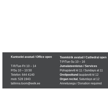
Kantselei avatud / Office open
Toomkirik avatud / Cathedral open
T-P/Tue-Su 10 – 16
T-R/Tue-Fri 10 – 14
Jumalateenistus / Services
P/Su 10 – 10.50
Pühapäeviti kl 11 / Sundays at 11
Telefon: 644 4140
Orelipooltund
laupäeviti kl 12
mob: 528 1943
Organ recital
, Saturdays at 12
tallinna.toom@eelk.ee
Annetusega / Donation required