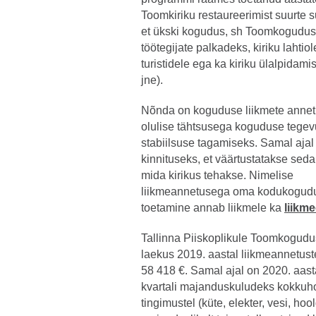
Toomkiriku restaureerimist suurte 
et ükski kogudus, sh Toomkogudus ei
töötegijate palkadeks, kiriku lahti
turistidele ega ka kiriku ülalpidami
jne).
Nõnda on koguduse liikmete anne
olulise tähtsusega koguduse tege
stabiilsuse tagamiseks. Samal ajal
kinnituseks, et väärtustatakse seda
mida kirikus tehakse. Nimelise
liikmeannetusega oma kodukogud
toetamine annab liikmele ka
liikm
Tallinna Piiskoplikule Toomkogudu
laekus 2019. aastal liikmeannetus
58 418 €. Samal ajal on 2020. aas
kvartali majanduskuludeks kokkuh
tingimustel (küte, elekter, vesi, ho