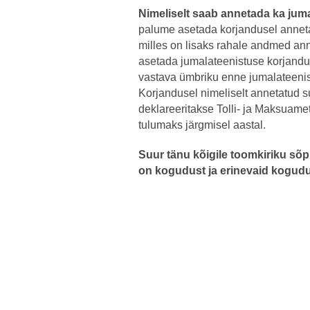
Nimeliselt saab annetada ka jum
palume asetada korjandusel annet
milles on lisaks rahale andmed ann
asetada jumalateenistuse korjandus
vastava ümbriku enne jumalateenis
Korjandusel nimeliselt annetatud 
deklareeritakse Tolli- ja Maksuamet
tulumaks järgmisel aastal.
Suur tänu kõigile toomkiriku sõpra
on kogudust ja erinevaid kogud