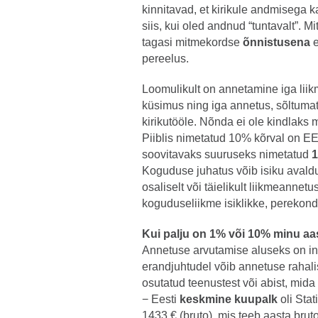
kinnitavad, et kirikule andmisega 
siis, kui oled andnud “tuntavalt”. M
tagasi mitmekordse
õnnistusena
e
pereelus.
Loomulikult on annetamine iga lii
küsimus ning iga annetus, sõltumat
kirikutööle. Nõnda ei ole kindlaks 
Piiblis nimetatud 10% kõrval on E
soovitavaks suuruseks nimetatud
1
Koguduse juhatus võib isiku avald
osaliselt või täielikult liikmeannet
koguduseliikme isiklikke, perekondl
Kui palju on 1% või 10% minu aa
Annetuse arvutamise aluseks on ini
erandjuhtudel võib annetuse rahali
osutatud teenustest või abist, mid
− Eesti
keskmine kuupalk
oli Stat
1433 € (bruto), mis teeb aasta bru