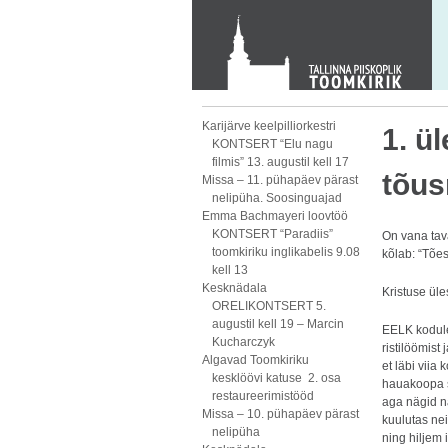
KONTAKT
Toom-Kooli 6, 10130 TALLINN
tallinna.toom
@
eelk.ee
+372 644 4140
Karijärve keelpilliorkestri
1. ü
KONTSERT “Elu nagu
filmis” 13. augustil kell 17
tõus
Missa – 11. pühapäev pärast
nelipüha. Soosinguajad
Emma Bachmayeri loovtöö
KONTSERT “Paradiis”
On vana tav
toomkiriku inglikabelis 9.08
kõlab: “Tões
kell 13
Kesknädala
Kristuse ül
ORELIKONTSERT 5.
augustil kell 19 – Marcin
EELK kodul
Kucharczyk
ristilöömis
Algavad Toomkiriku
et läbi viia
kesklöövi katuse 2. osa
hauakoopa su
restaureerimistööd
aga nägid na
Missa – 10. pühapäev pärast
kuulutas ne
nelipüha
ning hiljem 