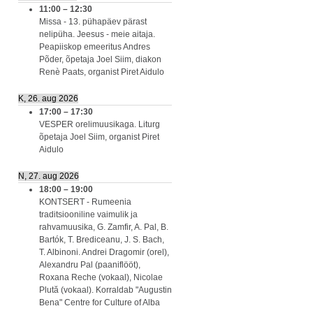
11:00
–
12:30
Missa - 13. pühapäev pärast
nelipüha. Jeesus - meie aitaja.
Peapiiskop emeeritus Andres
Põder, õpetaja Joel Siim, diakon
Renè Paats, organist Piret Aidulo
K, 26. aug 2026
17:00
–
17:30
VESPER orelimuusikaga. Liturg
õpetaja Joel Siim, organist Piret
Aidulo
N, 27. aug 2026
18:00
–
19:00
KONTSERT - Rumeenia
traditsiooniline vaimulik ja
rahvamuusika, G. Zamfir, A. Pal, B.
Bartók, T. Brediceanu, J. S. Bach,
T. Albinoni. Andrei Dragomir (orel),
Alexandru Pal (paaniflööt),
Roxana Reche (vokaal), Nicolae
Plută (vokaal). Korraldab "Augustin
Bena" Centre for Culture of Alba