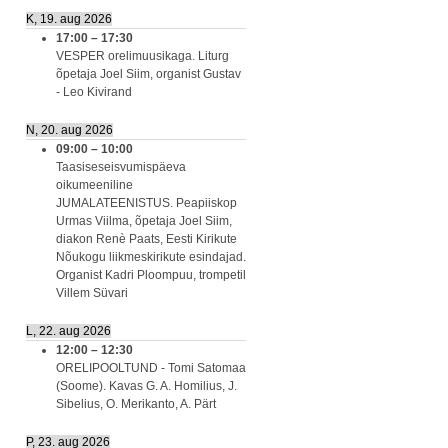
K, 19. aug 2026
17:00
–
17:30
VESPER orelimuusikaga. Liturg
õpetaja Joel Siim, organist Gustav
- Leo Kivirand
N, 20. aug 2026
09:00
–
10:00
Taasiseseisvumispäeva
oikumeeniline
JUMALATEENISTUS. Peapiiskop
Urmas Viilma, õpetaja Joel Siim,
diakon Renè Paats, Eesti Kirikute
Nõukogu liikmeskirikute esindajad.
Organist Kadri Ploompuu, trompetil
Villem Süvari
L, 22. aug 2026
12:00
–
12:30
ORELIPOOLTUND - Tomi Satomaa
(Soome). Kavas G. A. Homilius, J.
Sibelius, O. Merikanto, A. Pärt
P, 23. aug 2026