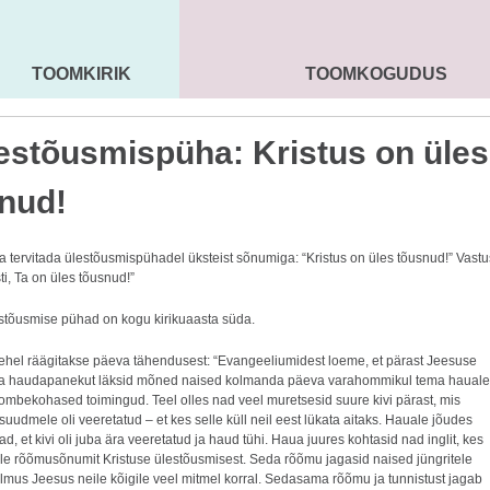
TOOMKIRIK
TOOMKOGUDUS
MAARJA KIRIK
SEENIORID
KOGU
lestõusmispüha: Kristus on üles
nud!
a tervitada ülestõusmispühadel üksteist sõnumiga: “Kristus on üles tõusnud!” Vastu
ti, Ta on üles tõusnud!”
estõusmise pühad on kogu kirikuaasta süda.
ehel
räägitakse päeva tähendusest: “Evangeeliumidest loeme, et pärast Jeesuse
t ja haudapanekut läksid mõned naised kolmanda päeva varahommikul tema hauale
 kombekohased toimingud. Teel olles nad veel muretsesid suure kivi pärast, mis
udmele oli veeretatud – et kes selle küll neil eest lükata aitaks. Hauale jõudes
d, et kivi oli juba ära veeretatud ja haud tühi. Haua juures kohtasid nad inglit, kes
ile rõõmusõnumit Kristuse ülestõusmisest. Seda rõõmu jagasid naised jüngritele
ilmus Jeesus neile kõigile veel mitmel korral. Sedasama rõõmu ja tunnistust jagab