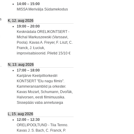
14:00
–
15:00
MISSA Merivälja Südamekodus
s
K, 12. aug 2026
19:00
–
20:00
Kesknädala ORELIKONTSERT -
Michal Markuszewski (Varssavi,
Poola). Kavas A. Freyer, F. Liszt, C.
Franck, J. Łuciuk,
improvisatsioonid. Piletid 15/10 €
N, 13. aug 2026
17:00
–
18:00
Karijärve Keelpilliorkestri
KONTSERT "Elu nagu filmis".
Kammeransamblid ja orkester.
Kavas Mozart, Schumann, Dvořák,
Halvorsen, eesti filmimuusika.
Sissepääs vaba annetusega
L, 15. aug 2026
12:00
–
12:30
ORELIPOOLTUND - Tiia Tenno.
Kavas J. S. Bach, C. Franck, P.