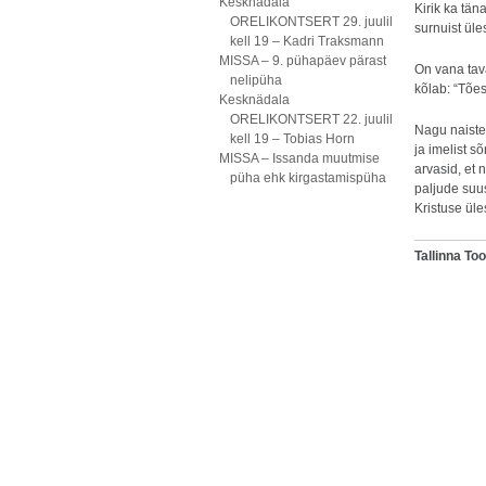
Kesknädala
Kirik ka tä
ORELIKONTSERT 29. juulil
surnuist üle
kell 19 – Kadri Traksmann
MISSA – 9. pühapäev pärast
On vana tav
nelipüha
kõlab: “Tões
Kesknädala
ORELIKONTSERT 22. juulil
Nagu naistel
kell 19 – Tobias Horn
ja imelist s
MISSA – Issanda muutmise
arvasid, et 
püha ehk kirgastamispüha
paljude suu
Kristuse üle
Tallinna T