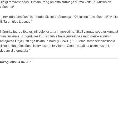
na kõigi rahvaste seas. Jumala Poeg on oma surmaga surma võitnud. Kristus on
s tõusnud!
a tervitada ülestõusmispühadel üksteist sõnumiga: “Kristus on üles tõusnud!” Vastu
ti, Ta on üles tõusnud!”
 jüngrite juurde tõtates, nii pole ka täna inimesed harilikult varmad seda uskumatut
õnumit uskuma. Jüngrid, kes kuulsid tühja haua juurest naasnud naiste sõnumit
nad ajavad tühja juttu ega uskunud naisi (Lk 24:11). Kuuleme sarnaseid vastuseid
st, keda täna ülestõusmistervitusega tervitame. Ometi, maailma uskmatus ei tee
stõusmist olematuks.”
oomkogudus
04.04.2021