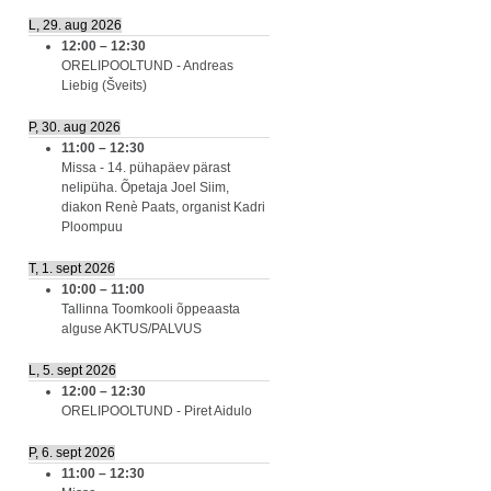
L, 29. aug 2026
12:00
–
12:30
ORELIPOOLTUND - Andreas
Liebig (Šveits)
P, 30. aug 2026
11:00
–
12:30
Missa - 14. pühapäev pärast
nelipüha. Õpetaja Joel Siim,
diakon Renè Paats, organist Kadri
Ploompuu
T, 1. sept 2026
10:00
–
11:00
Tallinna Toomkooli õppeaasta
alguse AKTUS/PALVUS
L, 5. sept 2026
12:00
–
12:30
ORELIPOOLTUND - Piret Aidulo
P, 6. sept 2026
11:00
–
12:30