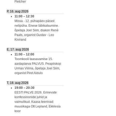
Fletcher
P, 16. aug 2026
11:00
–
12:30
Missa - 12. pühapäev pärast
nelipüha. Enese läbikatsumine.
õpetaja Joel Siim, diakon Renè
Paats, organist Gustav - Leo
Kivirand
E, 17. aug 2026
11:00
–
12:00
Toomkooli taasavamise 15.
aastapäeva PALVUS. Peapiiskop
Urmas Viilma, õpetaja Joel Siim,
organist Piret Aidulo
T, 18. aug 2026
19:00
–
20:30
EESTI PALVE 2026. Erinevate
konfessioonide juhid ja
vaimulikud. Kaasa teenivad
muusikaga Ott Lepland, Ekklesia
koor