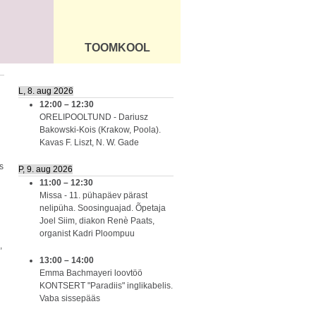
TOOMKOOL
DUS
ÜLDINFO
L, 8. aug 2026
12:00
–
12:30
ORELIPOOLTUND - Dariusz
Bakowski-Kois (Krakow, Poola).
Kavas F. Liszt, N. W. Gade
s
P, 9. aug 2026
11:00
–
12:30
Missa - 11. pühapäev pärast
nelipüha. Soosinguajad. Õpetaja
Joel Siim, diakon Renè Paats,
organist Kadri Ploompuu
,
13:00
–
14:00
Emma Bachmayeri loovtöö
KONTSERT "Paradiis" inglikabelis.
Vaba sissepääs