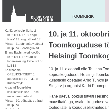
KONTAKT
Toom-Kooli 6, 10130 TALLINN
tallinna.toom
@
eelk.ee
TOOMKIRIK
MAARJA KIRIK
+372 644 4140
Karijärve keelpilliorkestri
10. ja 11. oktoobri
KONTSERT “Elu nagu
filmis” 13. augustil kell 17
Toomkoguduse tö
Missa – 11. pühapäev pärast
nelipüha. Soosinguajad
Emma Bachmayeri loovtöö
Helsingi Toomko
KONTSERT “Paradiis”
toomkiriku inglikabelis 9.08
kell 13
10. ja 11. oktoobril olid Tallinna
Kesknädala
sõpruskogudusel, Helsingi Toomk
ORELIKONTSERT 5.
augustil kell 19 – Marcin
külastasid õpetajad Arho Tuhkru ja
Kucharczyk
Sinijärv ja organist Kadri Ploompuu
Algavad Toomkiriku
kesklöövi katuse 2. osa
Kahe päeva jooksul tutvuti Helsin
restaureerimistööd
Missa – 10. pühapäev pärast
muusikatööga, osaleti koguduse vai
nelipüha
töötegijate ja koguduseliikmetega n