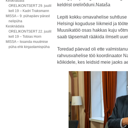
Kesknädala
keldrist orelirõduni.Nataša
ORELIKONTSERT 29. juulil
kell 19 – Kadri Traksmann
MISSA – 9. pühapäev pärast
Lepiti kokku omavahelise suhtlus
nelipüha
Helsingi koguduse liikmeid ja tööteg
Kesknädala
Muusikatöö osas hakkas kuju võtma
ORELIKONTSERT 22. juulil
saab täpsemalt rääkida ilmselt uuel
kell 19 – Tobias Horn
MISSA – Issanda muutmise
püha ehk kirgastamispüha
Toredad päevad oli ette valmistanu
rahvusvahelise töö koordinaator 
kõikidele, kes leidsid meie jaoks a