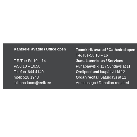
Kantselei avatud / Office open
Toomkirik avatud / Cathedral open
T-P/Tue-Su 10 – 16
T-R/Tue-Fri 10 – 14
Jumalateenistus / Services
P/Su 10 – 10.50
Pühapäeviti kl 11 / Sundays at 11
Telefon: 644 4140
Orelipooltund
laupäeviti kl 12
mob: 528 1943
Organ recital
, Saturdays at 12
tallinna.toom@eelk.ee
Annetusega / Donation required