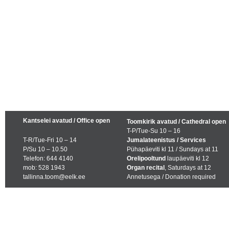
Kantselei avatud / Office open
Toomkirik avatud / Cathedral open
T-P/Tue-Su 10 – 16
T-R/Tue-Fri 10 – 14
Jumalateenistus / Services
P/Su 10 – 10.50
Pühapäeviti kl 11 / Sundays at 11
Telefon: 644 4140
Orelipooltund
laupäeviti kl 12
mob: 528 1943
Organ recital
, Saturdays at 12
tallinna.toom@eelk.ee
Annetusega / Donation required