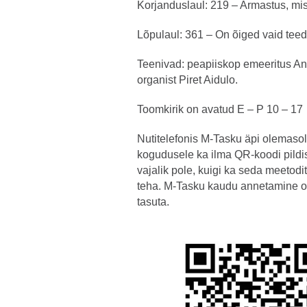
Korjanduslaul: 219 – Armastus, mi
Lõpulaul: 361 – On õiged vaid teed
Teenivad: peapiiskop emeeritus An
organist Piret Aidulo.
Toomkirik on avatud E – P 10 – 17
Nutitelefonis M-Tasku äpi olemasol
kogudusele ka ilma QR-koodi pildi
vajalik pole, kuigi ka seda meetod
teha. M-Tasku kaudu annetamine o
tasuta.