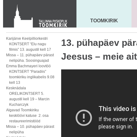
KONTAKT
Toom-Kooli 6, 10130 TALLINN
tallinna.toom
@
eelk.ee
TOOMKIRIK
MAARJA KIRIK
+372 644 4140
Karijärve Keelpilliorkestri
13. pühapäev pär
KONTSERT “Elu nagu
filmis” 13. augustil kell 17
Jeesus – meie ait
Missa – 11. pühapäev pärast
nelipüha. Soosinguajad
Emma Bachmayeri loovtöö
KONTSERT “Paradiis”
toomkiriku inglikabelis 9.08
kell 13
Kesknädala
ORELIKONTSERT 5.
augustil kell 19 – Marcin
Kucharczyk
Algavad Toomkiriku
kesklöövi katuse 2. osa
restaureerimistööd
Missa – 10. pühapäev pärast
nelipüha