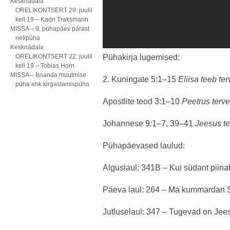
Kesknädala
ORELIKONTSERT 29. juulil
kell 19 – Kadri Traksmann
MISSA – 9. pühapäev pärast
nelipüha
Kesknädala
ORELIKONTSERT 22. juulil
Pühakirja lugemised:
kell 19 – Tobias Horn
MISSA – Issanda muutmise
2. Kuningate 5:1–15
Eliisa teeb te
püha ehk kirgastamispüha
Apostlite teod 3:1–10
Peetrus terve
Johannese 9:1–7, 39–41
Jeesus t
Pühapäevased laulud:
Alguslaul: 341B – Kui südant piina
Päeva laul: 264 – Ma kummardan 
Jutluselaul: 347 – Tugevad on Jee