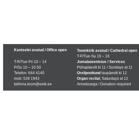
Kantselei avatud / Office open
Toomkirik avatud / Cathedral open
T-P/Tue-Su 10 – 16
T-R/Tue-Fri 10 – 14
Jumalateenistus / Services
P/Su 10 – 10.50
Pühapäeviti kl 11 / Sundays at 11
Telefon: 644 4140
Orelipooltund
laupäeviti kl 12
mob: 528 1943
Organ recital
, Saturdays at 12
tallinna.toom@eelk.ee
Annetusega / Donation required