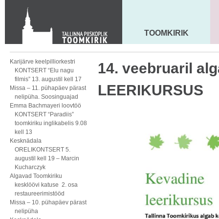
KONTAKT
Toom-Kooli 6, 10130 TALLINN
tallinna.toom
@
eelk.ee
TOOMKIRIK
MAARJA KIRIK
+372 644 4140
Karijärve keelpilliorkestri
14. veebruaril al
KONTSERT “Elu nagu
filmis” 13. augustil kell 17
LEERIKURSUS
Missa – 11. pühapäev pärast
nelipüha. Soosinguajad
Emma Bachmayeri loovtöö
KONTSERT “Paradiis”
toomkiriku inglikabelis 9.08
kell 13
Kesknädala
ORELIKONTSERT 5.
augustil kell 19 – Marcin
Kucharczyk
Algavad Toomkiriku
kesklöövi katuse 2. osa
restaureerimistööd
Missa – 10. pühapäev pärast
nelipüha