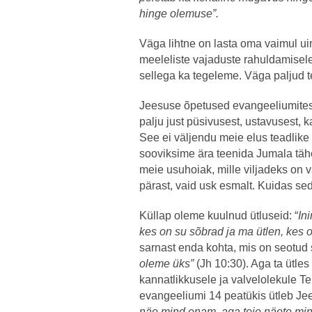
hinge olemuse”.
Väga lihtne on lasta oma vaimul ui
meeleliste vajaduste rahuldamisele
sellega ka tegeleme. Väga paljud t
Jeesuse õpetused evangeeliumites j
palju just püsivusest, ustavusest, k
See ei väljendu meie elus teadlike
sooviksime ära teenida Jumala tähe
meie usuhoiak, mille viljadeks on v
pärast, vaid usk esmalt. Kuidas s
Küllap oleme kuulnud ütluseid: “
In
kes on su sõbrad ja ma ütlen, kes o
sarnast enda kohta, mis on seotud
oleme üks”
(Jh 10:30). Aga ta ütle
kannatlikkusele ja valvelolekule
evangeeliumi 14 peatükis ütleb Jee
näe mind enam, aga teie näete mind