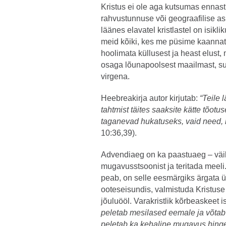
Kristus ei ole aga kutsumas ennast
rahvustunnuse või geograafilise as
läänes elavatel kristlastel on isik
meid kõiki, kes me püsime kaannatli
hoolimata küllusest ja heast elust,
osaga lõunapoolsest maailmast, s
virgena.
Heebreakirja autor kirjutab:
“Teile 
tahtmist täites saaksite kätte tõotu
taganevad hukatuseks, vaid need, 
10:36,39).
Advendiaeg on ka paastuaeg – väike
mugavusstsoonist ja teritada meel
peab, on selle eesmärgiks ärgata üle
ooteseisundis, valmistuda Kristuse
jõuluööl. Varakristlik kõrbeaskeet 
peletab mesilased eemale ja võtab 
peletab ka kehaline mugavus hinge