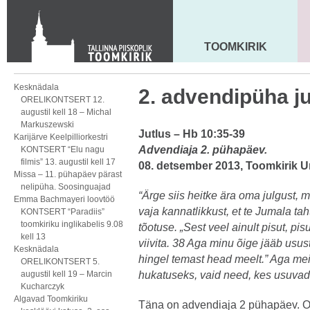
Toom-Kooli 6, 10130 TALLINN
tallinna.toom
@
eelk.ee
+372 644 4140
TOOMKIRIK
MAARJA KIRIK
Kesknädala
2. advendipüha ju
ORELIKONTSERT 12.
augustil kell 18 – Michal
Markuszewski
Jutlus – Hb 10:35-39
Karijärve Keelpilliorkestri
Advendiaja 2. pühapäev.
KONTSERT “Elu nagu
filmis” 13. augustil kell 17
08. detsember 2013, Toomkirik
U
Missa – 11. pühapäev pärast
nelipüha. Soosinguajad
“
Ärge siis heitke ära oma julgust, 
Emma Bachmayeri loovtöö
vaja kannatlikkust, et te Jumala tah
KONTSERT “Paradiis”
toomkiriku inglikabelis 9.08
tõotuse.
„Sest veel ainult pisut, pis
kell 13
viivita.
38
Aga minu õige jääb usust 
Kesknädala
hingel temast head meelt.”
Aga mei
ORELIKONTSERT 5.
augustil kell 19 – Marcin
hukatuseks, vaid need, kes usuvad
Kucharczyk
Algavad Toomkiriku
Täna on advendiaja 2 pühapäev. O