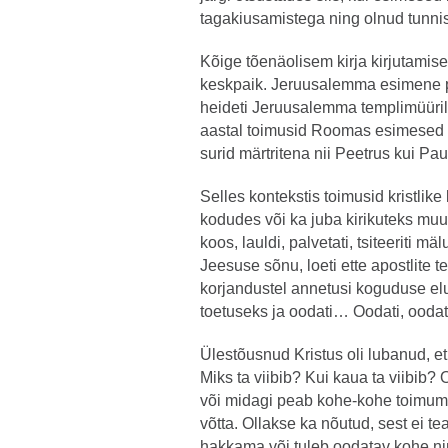
tagakiusamistega ning olnud tunnis
Kõige tõenäolisem kirja kirjutamis
keskpaik. Jeruusalemma esimene 
heideti Jeruusalemma templimüürilt j
aastal toimusid Roomas esimesed k
surid märtritena nii Peetrus kui Pau
Selles kontekstis toimusid kristli
kodudes või ka juba kirikuteks mu
koos, lauldi, palvetati, tsiteeriti mä
Jeesuse sõnu, loeti ette apostlite ter
korjandustel annetusi koguduse el
toetuseks ja oodati… Oodati, oodat
Ülestõusnud Kristus oli lubanud, et
Miks ta viibib? Kui kaua ta viibib?
või midagi peab kohe-kohe toimuma,
võtta. Ollakse ka nõutud, sest ei t
hakkama või tuleb oodatav kohe n