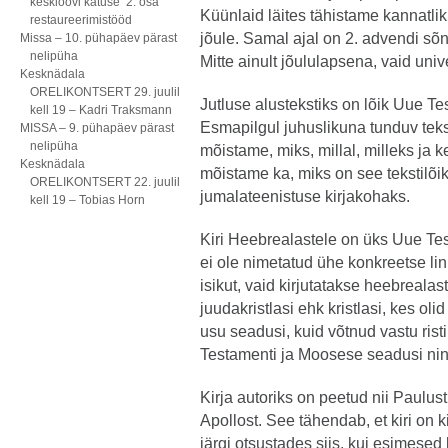
kesklöövi katuse 2. osa
Küünlaid läites tähistame kannatli
restaureerimistööd
jõule. Samal ajal on 2. advendi sõ
Missa – 10. pühapäev pärast
nelipüha
Mitte ainult jõululapsena, vaid un
Kesknädala
ORELIKONTSERT 29. juulil
Jutluse alustekstiks on lõik Uue Te
kell 19 – Kadri Traksmann
Esmapilgul juhuslikuna tunduv tek
MISSA – 9. pühapäev pärast
nelipüha
mõistame, miks, millal, milleks ja ke
Kesknädala
mõistame ka, miks on see tekstilõi
ORELIKONTSERT 22. juulil
jumalateenistuse kirjakohaks.
kell 19 – Tobias Horn
Kiri Heebrealastele on üks Uue Tes
ei ole nimetatud ühe konkreetse li
isikut, vaid kirjutatakse heebreala
juudakristlasi ehk kristlasi, kes oli
usu seadusi, kuid võtnud vastu rist
Testamenti ja Moosese seadusi ning
Kirja autoriks on peetud nii Paulus
Apollost. See tähendab, et kiri on ki
järgi otsustades siis, kui esimesed