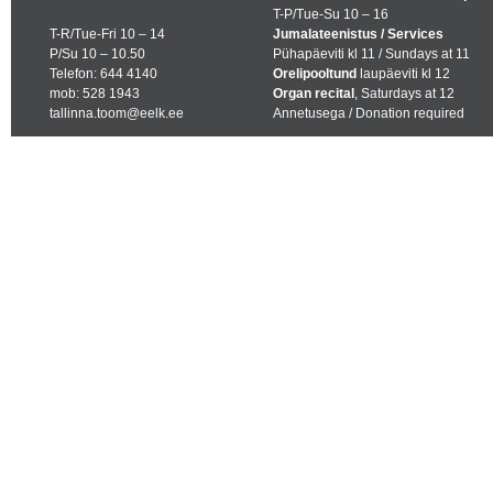
T-P/Tue-Su 10 – 16
T-R/Tue-Fri 10 – 14
Jumalateenistus / Services
P/Su 10 – 10.50
Pühapäeviti kl 11 / Sundays at 11
Telefon: 644 4140
Orelipooltund
laupäeviti kl 12
mob: 528 1943
Organ recital
, Saturdays at 12
tallinna.toom@eelk.ee
Annetusega / Donation required