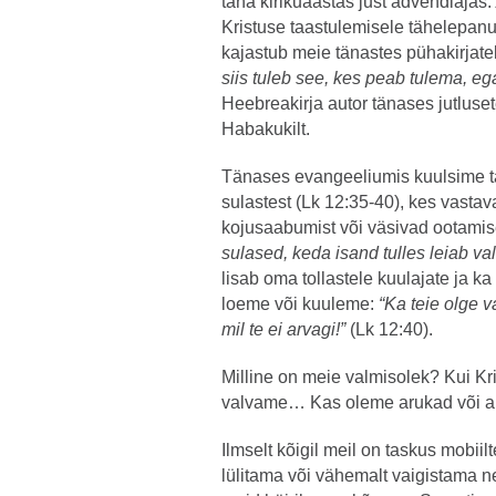
täna kirikuaastas just advendiajas.
Kristuse taastulemisele tähelepanu
kajastub meie tänastes pühakirjate
siis tuleb see, kes peab tulema, ega
Heebreakirja autor tänases jutluset
Habakukilt.
Tänases evangeeliumis kuulsime tä
sulastest (Lk 12:35-40), kes vasta
kojusaabumist või väsivad ootamis
sulased, keda isand tulles leiab v
lisab oma tollastele kuulajate ja ka
loeme või kuuleme:
“Ka teie olge v
mil te ei arvagi!”
(Lk 12:40).
Milline on meie valmisolek? Kui Kr
valvame… Kas oleme arukad või a
Ilmselt kõigil meil on taskus mobii
lülitama või vähemalt vaigistama ne