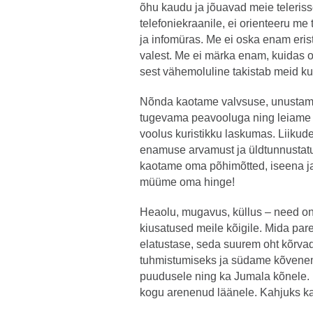
õhu kaudu ja jõuavad meie telerisse,
telefoniekraanile, ei orienteeru me
ja infomüras. Me ei oska enam erist
valest. Me ei märka enam, kuidas 
sest vähemoluline takistab meid k
Nõnda kaotame valvsuse, unustam
tugevama peavooluga ning leiame 
voolus kuristikku laskumas. Liiku
enamuse arvamust ja üldtunnustatu
kaotame oma põhimõtted, iseena j
müüme oma hinge!
Heaolu, mugavus, küllus – need on
kiusatused meile kõigile. Mida par
elatustase, seda suurem oht kõrva
tuhmistumiseks ja südame kõvenem
puudusele ning ka Jumala kõnele.
kogu arenenud läänele. Kahjuks k