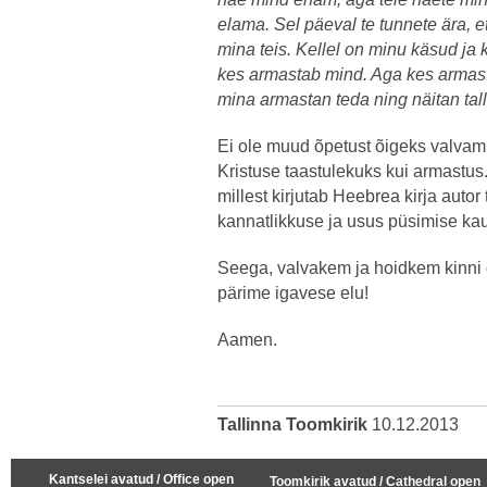
elama. Sel päeval te tunnete ära, e
mina teis. Kellel on minu käsud ja 
kes armastab mind. Aga kes armast
mina armastan teda ning näitan tall
Ei ole muud õpetust õigeks valvam
Kristuse taastulekuks kui armastus
millest kirjutab Heebrea kirja autor 
kannatlikkuse ja usus püsimise ka
Seega, valvakem ja hoidkem kinni 
pärime igavese elu!
Aamen.
Tallinna Toomkirik
10.12.2013
Kantselei avatud / Office open
Toomkirik avatud / Cathedral open