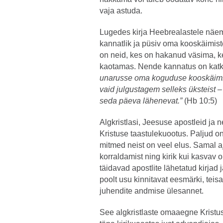
vaja astuda.
Lugedes kirja Heebrealastele näe
kannatlik ja püsiv oma kooskäimis
on neid, kes on hakanud väsima, k
kaotamas. Nende kannatus on katke
unarusse oma koguduse kooskäimi
vaid julgustagem selleks üksteist 
seda päeva lähenevat.”
(Hb 10:5)
Algkristlasi, Jeesuse apostleid ja n
Kristuse taastulekuootus. Paljud on
mitmed neist on veel elus. Samal aj
korraldamist ning kirik kui kasvav 
täidavad apostlite lähetatud kirjad 
poolt usu kinnitavat eesmärki, teisal
juhendite andmise ülesannet.
See algkristlaste omaaegne Kristu