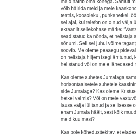
meid häirib oma kõnega. Samuti mur
võib häirida meid ja meie kaaskondl
teatris, koosolekul, puhkehetkel, 
sel ajal, kui telefon on olnud väljal
ekraanilt sellekohase märke: “Vast
seadistatud ka nõnda, et helistaja 
sõnumi. Sellisel juhul võime tagant
soovib. Me oleme peaaegu pidevalt
on helistaja hiljem isegi ärritunud, 
helistanud või on meie lähedased m
Kas oleme suhetes Jumalaga samav
horisontaalsetele suhetele kaasini
side Jumalaga? Kas oleme Kristus
hetkel valmis? Või on meie vastuvõ
lausa välja lülitanud ja sellisesse
enam Jumala häält, sest kõik muud 
meid kuulmast?
Kas pole kõhedusttekitav, et elade