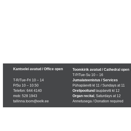
Kantselei avatud / Office open
Toomkirik avatud / Cathedral open
T-P/Tue-Su 10 – 16
T-R/Tue-Fri 10 – 14
Jumalateenistus / Services
P/Su 10 – 10.50
Pühapäeviti kl 11 / Sundays at 11
Telefon: 644 4140
Orelipooltund
laupäeviti kl 12
mob: 528 1943
Organ recital
, Saturdays at 12
tallinna.toom@eelk.ee
Annetusega / Donation required