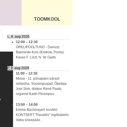
TOOMKOOL
DUS
ÜLDINFO
L, 8. aug 2026
12:00
–
12:30
ORELIPOOLTUND - Dariusz
Bakowski-Kois (Krakow, Poola).
Kavas F. Liszt, N. W. Gade
P, 9. aug 2026
11:00
–
12:30
Missa - 11. pühapäev pärast
nelipüha. Soosinguajad. Õpetaja
Joel Siim, diakon Renè Paats,
organist Kadri Ploompuu
13:00
–
14:00
Emma Bachmayeri loovtöö
KONTSERT "Paradiis" inglikabelis.
Vaba sissepääs