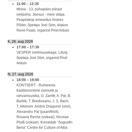
11:00
–
12:30
Missa - 13. pühapäev pärast
nelipüha. Jeesus - meie aitaja.
Peapiiskop emeeritus Andres
Põder, õpetaja Joel Siim, diakon
Renè Paats, organist Piret Aidulo
K, 26. aug 2026
17:00
–
17:30
VESPER orelimuusikaga. Liturg
õpetaja Joel Siim, organist Piret
Aidulo
N, 27. aug 2026
18:00
–
19:00
KONTSERT - Rumeenia
traditsiooniline vaimulik ja
rahvamuusika, G. Zamfir, A. Pal, B.
Bartók, T. Brediceanu, J. S. Bach,
T. Albinoni. Andrei Dragomir (orel),
Alexandru Pal (paaniflööt),
Roxana Reche (vokaal), Nicolae
Plută (vokaal). Korraldab "Augustin
Bena" Centre for Culture of Alba