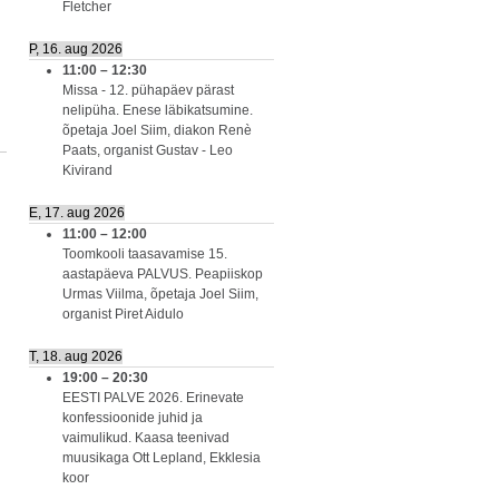
Fletcher
P, 16. aug 2026
11:00
–
12:30
Missa - 12. pühapäev pärast
nelipüha. Enese läbikatsumine.
õpetaja Joel Siim, diakon Renè
Paats, organist Gustav - Leo
Kivirand
E, 17. aug 2026
11:00
–
12:00
Toomkooli taasavamise 15.
aastapäeva PALVUS. Peapiiskop
Urmas Viilma, õpetaja Joel Siim,
organist Piret Aidulo
T, 18. aug 2026
19:00
–
20:30
EESTI PALVE 2026. Erinevate
konfessioonide juhid ja
vaimulikud. Kaasa teenivad
muusikaga Ott Lepland, Ekklesia
koor