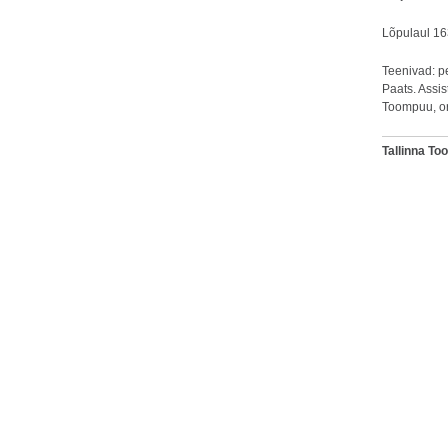
Lõpulaul 163
Teenivad: p
Paats. Assi
Toompuu, org
Tallinna T