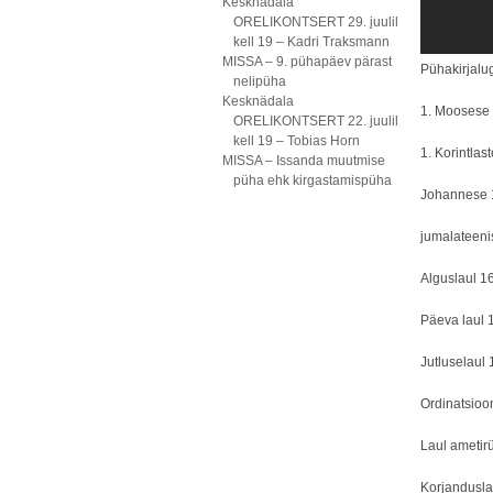
Kesknädala
ORELIKONTSERT 29. juulil
kell 19 – Kadri Traksmann
MISSA – 9. pühapäev pärast
Pühakirjalu
nelipüha
Kesknädala
1. Moosese
ORELIKONTSERT 22. juulil
kell 19 – Tobias Horn
1. Korintlas
MISSA – Issanda muutmise
püha ehk kirgastamispüha
Johannese
jumalateeni
Alguslaul 1
Päeva laul 
Jutluselaul 
Ordinatsioo
Laul ametirü
Korjanduslau