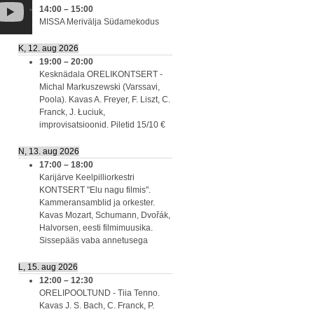
14:00
–
15:00
MISSA Merivälja Südamekodus
K, 12. aug 2026
19:00
–
20:00
Kesknädala ORELIKONTSERT -
Michal Markuszewski (Varssavi,
Poola). Kavas A. Freyer, F. Liszt, C.
Franck, J. Łuciuk,
improvisatsioonid. Piletid 15/10 €
N, 13. aug 2026
17:00
–
18:00
Karijärve Keelpilliorkestri
KONTSERT "Elu nagu filmis".
Kammeransamblid ja orkester.
Kavas Mozart, Schumann, Dvořák,
Halvorsen, eesti filmimuusika.
Sissepääs vaba annetusega
L, 15. aug 2026
12:00
–
12:30
ORELIPOOLTUND - Tiia Tenno.
Kavas J. S. Bach, C. Franck, P.