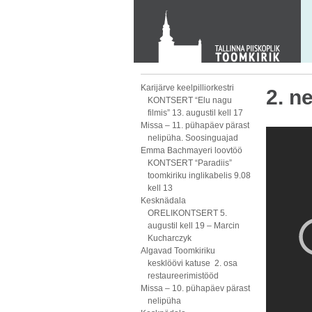
KONTAKT
Toom-Kooli 6, 10130 TALLINN
tallinna.toom
@
eelk.ee
+372 644 4140
Karijärve keelpilliorkestri
2. n
KONTSERT “Elu nagu
filmis” 13. augustil kell 17
Missa – 11. pühapäev pärast
nelipüha. Soosinguajad
Emma Bachmayeri loovtöö
KONTSERT “Paradiis”
toomkiriku inglikabelis 9.08
kell 13
Kesknädala
ORELIKONTSERT 5.
augustil kell 19 – Marcin
Kucharczyk
Algavad Toomkiriku
kesklöövi katuse 2. osa
restaureerimistööd
Missa – 10. pühapäev pärast
nelipüha