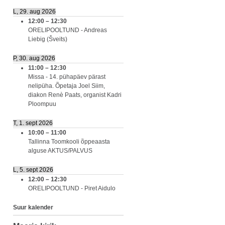
L, 29. aug 2026
12:00
–
12:30
ORELIPOOLTUND - Andreas
Liebig (Šveits)
P, 30. aug 2026
11:00
–
12:30
Missa - 14. pühapäev pärast
nelipüha. Õpetaja Joel Siim,
diakon Renè Paats, organist Kadri
Ploompuu
T, 1. sept 2026
10:00
–
11:00
Tallinna Toomkooli õppeaasta
alguse AKTUS/PALVUS
L, 5. sept 2026
12:00
–
12:30
ORELIPOOLTUND - Piret Aidulo
Suur kalender