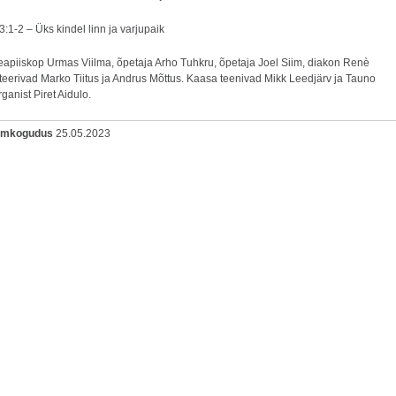
:1-2 – Üks kindel linn ja varjupaik
eapiiskop Urmas Viilma, õpetaja Arho Tuhkru, õpetaja Joel Siim, diakon Renè
steerivad Marko Tiitus ja Andrus Mõttus. Kaasa teenivad Mikk Leedjärv ja Tauno
anist Piret Aidulo.
oomkogudus
25.05.2023