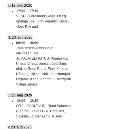
K, 19. aug 2026
17:00
–
17:30
VESPER orelimuusikaga. Liturg
õpetaja Joel Siim, organist Gustav
- Leo Kivirand
N, 20. aug 2026
09:00
–
10:00
Taasiseseisvumispäeva
oikumeeniline
JUMALATEENISTUS. Peapiiskop
Urmas Viilma, õpetaja Joel Siim,
diakon Renè Paats, Eesti Kirikute
Nõukogu liikmeskirikute esindajad.
Organist Kadri Ploompuu, trompetil
Villem Süvari
L, 22. aug 2026
12:00
–
12:30
ORELIPOOLTUND - Tomi Satomaa
(Soome). Kavas G. A. Homilius, J.
Sibelius, O. Merikanto, A. Pärt
P, 23. aug 2026