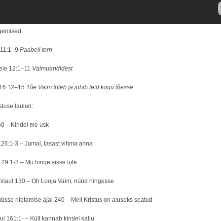
gemised:
 11:1–9
Paabeli torn
tele 12:1–11
Vaimuandidest
 16:12–15
Tõe Vaim tuleb ja juhib teid kogu tõesse
stuse laulud:
60 – Kindel me usk
126:1-3 – Jumal, tasast vihma anna
129:1-3 – Mu hinge sisse tule
nilaul 130 – Oh Looja Vaim, nüüd hingesse
üsse riietamise ajal 240 – Meil Kristus on aluseks seatud
l 161:1- – Küll kannab kindel kalju