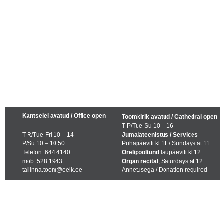
Kantselei avatud / Office open
Toomkirik avatud / Cathedral open
T-P/Tue-Su 10 – 16
T-R/Tue-Fri 10 – 14
Jumalateenistus / Services
P/Su 10 – 10.50
Pühapäeviti kl 11 / Sundays at 11
Telefon: 644 4140
Orelipooltund
laupäeviti kl 12
mob: 528 1943
Organ recital
, Saturdays at 12
tallinna.toom@eelk.ee
Annetusega / Donation required