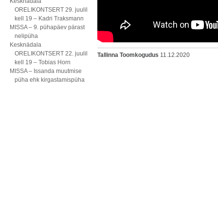
Kesknädala
ORELIKONTSERT 29. juulil
kell 19 – Kadri Traksmann
MISSA – 9. pühapäev pärast
nelipüha
Kesknädala
ORELIKONTSERT 22. juulil
Tallinna Toomkogudus
11.12.2020
kell 19 – Tobias Horn
MISSA – Issanda muutmise
püha ehk kirgastamispüha