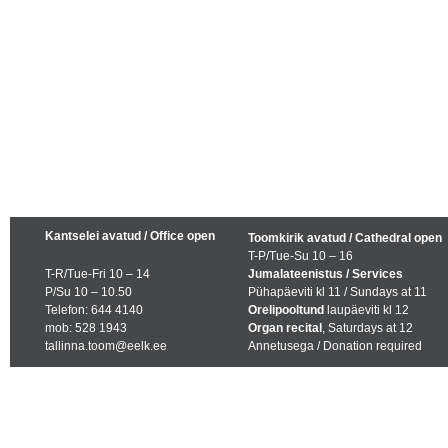
Kantselei avatud / Office open
Toomkirik avatud / Cathedral open
T-P/Tue-Su 10 – 16
T-R/Tue-Fri 10 – 14
Jumalateenistus / Services
P/Su 10 – 10.50
Pühapäeviti kl 11 / Sundays at 11
Telefon: 644 4140
Orelipooltund
laupäeviti kl 12
mob: 528 1943
Organ recital
, Saturdays at 12
tallinna.toom@eelk.ee
Annetusega / Donation required