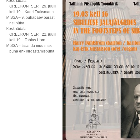
Kesknädala
ORELIKONTSERT 29. juulil
kell 19 – Kadri Traksmann
MISSA – 9. pühapäev pärast
nelipüha
Kesknädala
ORELIKONTSERT 22. juulil
kell 19 – Tobias Horn
MISSA – Issanda muutmise
püha ehk kirgastamispüha