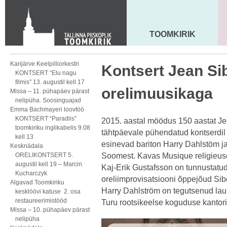
KONTAKT
Toom-Kooli 6, 10130 TALLINN
tallinna.toom
@
eelk.ee
TOOMKIRIK
MAARJA KIRIK
+372 644 4140
Karijärve Keelpilliorkestri
Kontsert Jean Sib
KONTSERT “Elu nagu
filmis” 13. augustil kell 17
orelimuusikaga
Missa – 11. pühapäev pärast
nelipüha. Soosinguajad
Emma Bachmayeri loovtöö
KONTSERT “Paradiis”
2015. aastal möödus 150 aastat Jea
toomkiriku inglikabelis 9.08
tähtpäevale pühendatud kontserdil 
kell 13
esinevad bariton Harry Dahlstöm ja
Kesknädala
ORELIKONTSERT 5.
Soomest. Kavas Musique religieuse
augustil kell 19 – Marcin
Kaj-Erik Gustafsson on tunnustatud
Kucharczyk
oreliimprovisatsiooni õppejõud Si
Algavad Toomkiriku
Harry Dahlström on tegutsenud laul
kesklöövi katuse 2. osa
restaureerimistööd
Turu rootsikeelse koguduse kantor
Missa – 10. pühapäev pärast
nelipüha