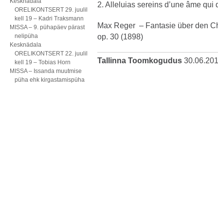
Kesknädala
2. Alleluias sereins d’une âme qui d
ORELIKONTSERT 29. juulil
kell 19 – Kadri Traksmann
Max Reger – Fantasie über den Cho
MISSA – 9. pühapäev pärast
nelipüha
op. 30 (1898)
Kesknädala
ORELIKONTSERT 22. juulil
Tallinna Toomkogudus
30.06.20
kell 19 – Tobias Horn
MISSA – Issanda muutmise
püha ehk kirgastamispüha