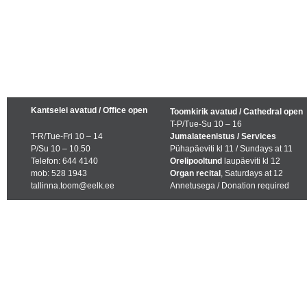
Kantselei avatud / Office open
Toomkirik avatud / Cathedral open
T-P/Tue-Su 10 – 16
T-R/Tue-Fri 10 – 14
Jumalateenistus / Services
P/Su 10 – 10.50
Pühapäeviti kl 11 / Sundays at 11
Telefon: 644 4140
Orelipooltund
laupäeviti kl 12
mob: 528 1943
Organ recital
, Saturdays at 12
tallinna.toom@eelk.ee
Annetusega / Donation required