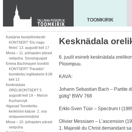
KONTAKT
Toom-Kooli 6, 10130 TALLINN
tallinna.toom
@
eelk.ee
TOOMKIRIK
MAARJA KIRIK
+372 644 4140
Karijärve keelpilliorkestri
Kesknädala oreliko
KONTSERT “Elu nagu
filmis” 13. augustil kell 17
Missa – 11. pühapäev pärast
6. juulil esineb kesknädala orelik
nelipüha. Soosinguajad
Ploompuu.
Emma Bachmayeri loovtöö
KONTSERT “Paradiis”
toomkiriku inglikabelis 9.08
KAVA:
kell 13
Kesknädala
Johann Sebastian Bach – Partite d
ORELIKONTSERT 5.
augustil kell 19 – Marcin
gütig“ BWV 768
Kucharczyk
Algavad Toomkiriku
Erkki-Sven Tüür – Spectrum I (198
kesklöövi katuse 2. osa
restaureerimistööd
Olivier Messiaen – L’ascension (1
Missa – 10. pühapäev pärast
nelipüha
1. Majesté du Christ demandant sa 