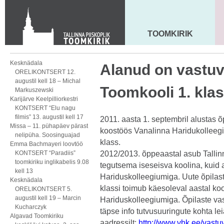
Toom-Kooli 6, 10130 TALLINN
tallinna.toom
@
eelk.ee
+372 644 4140
TOOMKIRIK
MAARJA KIRIK
Kesknädala
Alanud on vastuvõ
ORELIKONTSERT 12.
augustil kell 18 – Michal
Toomkooli 1. klas
Markuszewski
Karijärve Keelpilliorkestri
KONTSERT “Elu nagu
filmis” 13. augustil kell 17
2011. aasta 1. septembril alustas õ
Missa – 11. pühapäev pärast
koostöös Vanalinna Haridukollee
nelipüha. Soosinguajad
klass.
Emma Bachmayeri loovtöö
KONTSERT “Paradiis”
2012/2013. õppeaastal asub Tallin
toomkiriku inglikabelis 9.08
tegutsema iseseisva koolina, kuid 
kell 13
Hariduskolleegiumiga. Uute õpilast
Kesknädala
klassi toimub käesoleval aastal ko
ORELIKONTSERT 5.
augustil kell 19 – Marcin
Hariduskolleegiumiga. Õpilaste vas
Kucharczyk
täpse info tutvusuuringute kohta le
Algavad Toomkiriku
aadressilt:
http://www.vhk.ee/vastuv