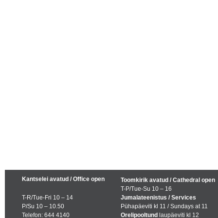
Kantselei avatud / Office open
Toomkirik avatud / Cathedral open
T-P/Tue-Su 10 – 16
T-R/Tue-Fri 10 – 14
Jumalateenistus / Services
P/Su 10 – 10.50
Pühapäeviti kl 11 / Sundays at 11
Telefon: 644 4140
Orelipooltund
laupäeviti kl 12