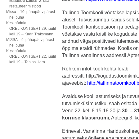
kesklöövi katuse 2. osa
restaureerimistööd
Missa – 10. pühapäev pärast
Tallinna Toomkooli võetakse lapsi 
nelipüha
alusel. Tutvusuuringu käigus selgi
Kesknädala
Toomkooli kontseptsiooni ja pedagoo
ORELIKONTSERT 29. juulil
võetakse vastu kristlike koguduste 
kell 19 – Kadri Traksmann
MISSA – 9. pühapäev pärast
andnud väga positiivsed tulemused.
nelipüha
õppima eraldi rühmades. Koolis on
Kesknädala
Tallinna vanalinnas aadressil Aptee
ORELIKONTSERT 22. juulil
kell 19 – Tobias Horn
Rohkem infot kooli kohta leiab
aadressilt:
http://kogudus.toomkiri
ajaveebist:
http://tallinnatoomkool
Avalduse kooli astumiseks ja tutvu
tutvumisküsimustiku, saab esitada
Vene 22, kell 8.15-18.30 ja
30. – 3
korruse klassiruumi
, Apteegi 3, k
Erinevalt Vanalinna Hariduskolleeg
astumiseks õpilene ega tema vane