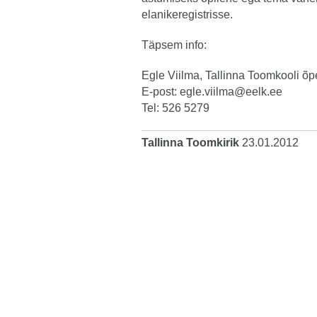
elanikeregistrisse.
Täpsem info:
Egle Viilma, Tallinna Toomkooli õp
E-post:
egle.viilma@eelk.ee
Tel: 526 5279
Tallinna Toomkirik
23.01.2012