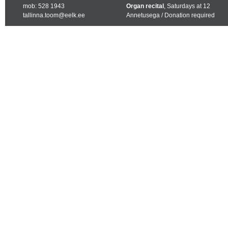
mob: 528 1943
Organ recital
, Saturdays at 12
tallinna.toom@eelk.ee
Annetusega / Donation required