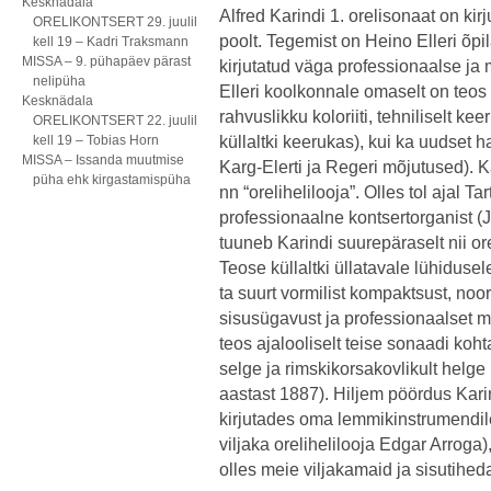
Kesknädala
Alfred Karindi 1. orelisonaat on kir
ORELIKONTSERT 29. juulil
poolt. Tegemist on Heino Elleri õpi
kell 19 – Kadri Traksmann
MISSA – 9. pühapäev pärast
kirjutatud väga professionaalse ja 
nelipüha
Elleri koolkonnale omaselt on teos
Kesknädala
rahvuslikku koloriiti, tehniliselt kee
ORELIKONTSERT 22. juulil
kell 19 – Tobias Horn
küllaltki keerukas), kui ka uudset h
MISSA – Issanda muutmise
Karg-Elerti ja Regeri mõjutused). K
püha ehk kirgastamispüha
nn “orelihelilooja”. Olles tol ajal Tar
professionaalne kontsertorganist (
tuuneb Karindi suurepäraselt nii ore
Teose küllaltki üllatavale lühiduse
ta suurt vormilist kompaktsust, noo
sisusügavust ja professionaalset m
teos ajalooliselt teise sonaadi koh
selge ja rimskikorsakovlikult helg
aastast 1887). Hiljem pöördus Karin
kirjutades oma lemmikinstrumendile 
viljaka orelihelilooja Edgar Arrog
olles meie viljakamaid ja sisutihe