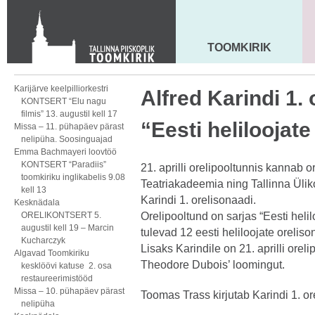
KONTAKT
Toom-Kooli 6, 10130 TALLINN
tallinna.toom
@
eelk.ee
TOOMKIRIK
MAARJA KIRIK
+372 644 4140
Karijärve keelpilliorkestri
Alfred Karindi 1. 
KONTSERT “Elu nagu
filmis” 13. augustil kell 17
“Eesti heliloojat
Missa – 11. pühapäev pärast
nelipüha. Soosinguajad
Emma Bachmayeri loovtöö
KONTSERT “Paradiis”
21. aprilli orelipooltunnis kannab o
toomkiriku inglikabelis 9.08
Teatriakadeemia ning Tallinna Ülik
kell 13
Karindi 1. orelisonaadi.
Kesknädala
ORELIKONTSERT 5.
Orelipooltund on sarjas “Eesti heli
augustil kell 19 – Marcin
tulevad 12 eesti heliloojate orelison
Kucharczyk
Lisaks Karindile on 21. aprilli orel
Algavad Toomkiriku
Theodore Dubois’ loomingut.
kesklöövi katuse 2. osa
restaureerimistööd
Missa – 10. pühapäev pärast
Toomas Trass kirjutab Karindi 1. or
nelipüha