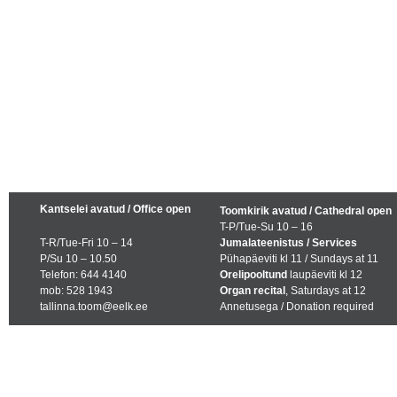
Kantselei avatud / Office open
Toomkirik avatud / Cathedral open
T-P/Tue-Su 10 – 16
T-R/Tue-Fri 10 – 14
Jumalateenistus / Services
P/Su 10 – 10.50
Pühapäeviti kl 11 / Sundays at 11
Telefon: 644 4140
Orelipooltund
laupäeviti kl 12
mob: 528 1943
Organ recital
, Saturdays at 12
tallinna.toom@eelk.ee
Annetusega / Donation required