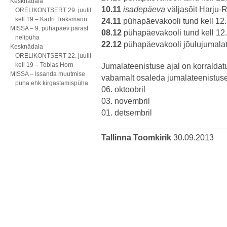
Kesknädala
10.11
isadepäeva
väljasõit Harju-Ri
ORELIKONTSERT 29. juulil
kell 19 – Kadri Traksmann
24.11
pühapäevakooli tund kell 12
MISSA – 9. pühapäev pärast
08.12
pühapäevakooli tund kell 12
nelipüha
22.12
pühapäevakooli jõulujumalat
Kesknädala
ORELIKONTSERT 22. juulil
kell 19 – Tobias Horn
Jumalateenistuse ajal on korralda
MISSA – Issanda muutmise
vabamalt osaleda jumalateenistuse
püha ehk kirgastamispüha
06. oktoobril
03. novembril
01. detsembril
Tallinna Toomkirik
30.09.2013