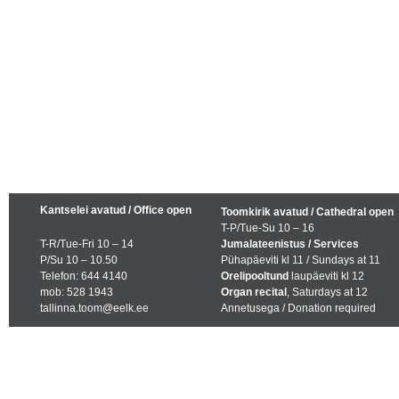
Kantselei avatud / Office open
Toomkirik avatud / Cathedral open
T-P/Tue-Su 10 – 16
T-R/Tue-Fri 10 – 14
Jumalateenistus / Services
P/Su 10 – 10.50
Pühapäeviti kl 11 / Sundays at 11
Telefon: 644 4140
Orelipooltund
laupäeviti kl 12
mob: 528 1943
Organ recital
, Saturdays at 12
tallinna.toom@eelk.ee
Annetusega / Donation required