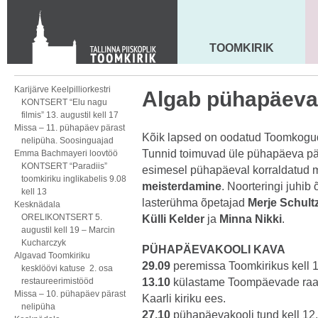
KONTAKT
Toom-Kooli 6, 10130 TALLINN
tallinna.toom
@
eelk.ee
TOOMKIRIK
MAARJA KIRIK
+372 644 4140
Karijärve Keelpilliorkestri
Algab pühapäeva
KONTSERT “Elu nagu
filmis” 13. augustil kell 17
Missa – 11. pühapäev pärast
Kõik lapsed on oodatud Toomkog
nelipüha. Soosinguajad
Tunnid toimuvad üle pühapäeva pär
Emma Bachmayeri loovtöö
KONTSERT “Paradiis”
esimesel pühapäeval korraldatud m
toomkiriku inglikabelis 9.08
meisterdamine
. Noorteringi juhib
kell 13
lasterühma õpetajad
Merje Schult
Kesknädala
ORELIKONTSERT 5.
Külli Kelder
ja
Minna Nikki
.
augustil kell 19 – Marcin
Kucharczyk
PÜHAPÄEVAKOOLI KAVA
Algavad Toomkiriku
29.09
peremissa Toomkirikus kell 
kesklöövi katuse 2. osa
restaureerimistööd
13.10
külastame Toompäevade raa
Missa – 10. pühapäev pärast
Kaarli kiriku ees.
nelipüha
27.10
pühapäevakooli tund kell 12