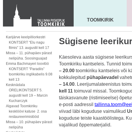
KONTAKT
Toom-Kooli 6, 10130 TALLINN
tallinna.toom
@
eelk.ee
TOOMKIRIK
MAARJA KIRIK
+372 644 4140
Karijärve keelpilliorkestri
Sügisene leeriku
KONTSERT “Elu nagu
filmis” 13. augustil kell 17
Missa – 11. pühapäev pärast
Käesoleva aasta sügisese leeriku
nelipüha. Soosinguajad
Toomkiriku kantseleis. Tunnid toi
Emma Bachmayeri loovtöö
KONTSERT “Paradiis”
– 20.00
toomkiriku kantseleis või k
toomkiriku inglikabelis 9.08
kokkulepitud
pühapäevadel
vahet
kell 13
– 14.00
. Leerijumalateenistus toi
Kesknädala
ORELIKONTSERT 5.
kell 11
toimuval missal. Toomkogud
augustil kell 19 – Marcin
täiskasvanute (ristimiseelse) õpet
Kucharczyk
e-posti aadressil
tallinna.toom@ee
Algavad Toomkiriku
viivad läbi koguduse vaimulikud
Ur
kesklöövi katuse 2. osa
restaureerimistööd
koguduse teiste kaastöölistega. 
Missa – 10. pühapäev pärast
vajalikud õppematerjalid.
nelipüha