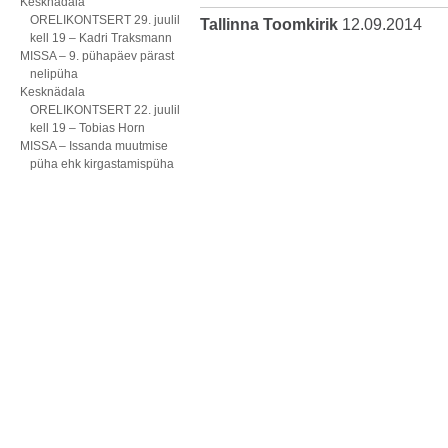
Kesknädala
ORELIKONTSERT 29. juulil
Tallinna Toomkirik
12.09.2014
kell 19 – Kadri Traksmann
MISSA – 9. pühapäev pärast
nelipüha
Kesknädala
ORELIKONTSERT 22. juulil
kell 19 – Tobias Horn
MISSA – Issanda muutmise
püha ehk kirgastamispüha