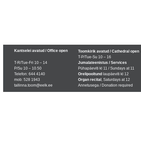
Kantselei avatud / Office open
Toomkirik avatud / Cathedral open
T-P/Tue-Su 10 – 16
T-R/Tue-Fri 10 – 14
Jumalateenistus / Services
P/Su 10 – 10.50
Pühapäeviti kl 11 / Sundays at 11
Telefon: 644 4140
Orelipooltund
laupäeviti kl 12
mob: 528 1943
Organ recital
, Saturdays at 12
tallinna.toom@eelk.ee
Annetusega / Donation required