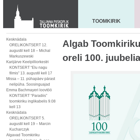
Toom-Kooli 6, 10130 TALLINN
tallinna.toom
@
eelk.ee
+372 644 4140
TOOMKIRIK
MAARJA KIRIK
Kesknädala
Algab Toomkiriku
ORELIKONTSERT 12.
augustil kell 18 – Michal
oreli 100. juubeli
Markuszewski
Karijärve Keelpilliorkestri
KONTSERT “Elu nagu
filmis” 13. augustil kell 17
Missa – 11. pühapäev pärast
nelipüha. Soosinguajad
Emma Bachmayeri loovtöö
KONTSERT “Paradiis”
toomkiriku inglikabelis 9.08
kell 13
Kesknädala
ORELIKONTSERT 5.
augustil kell 19 – Marcin
Kucharczyk
Algavad Toomkiriku