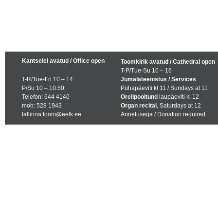
Kantselei avatud / Office open
Toomkirik avatud / Cathedral open
T-P/Tue-Su 10 – 16
T-R/Tue-Fri 10 – 14
Jumalateenistus / Services
P/Su 10 – 10.50
Pühapäeviti kl 11 / Sundays at 11
Telefon: 644 4140
Orelipooltund
laupäeviti kl 12
mob: 528 1943
Organ recital
, Saturdays at 12
tallinna.toom@eelk.ee
Annetusega / Donation required