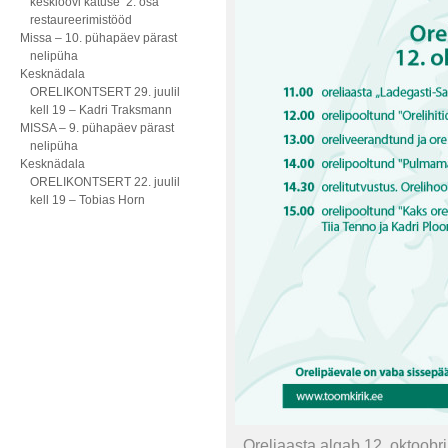
kesklöövi katuse 2. osa
restaureerimistööd
Missa – 10. pühapäev pärast
nelipüha
Kesknädala
ORELIKONTSERT 29. juulil
kell 19 – Kadri Traksmann
MISSA – 9. pühapäev pärast
nelipüha
Kesknädala
ORELIKONTSERT 22. juulil
kell 19 – Tobias Horn
Oreliaasta algab 12. oktoobr