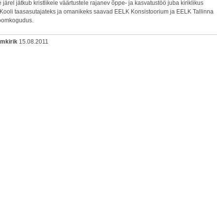
järel jätkub kristlikele väärtustele rajanev õppe- ja kasvatustöö juba kiriklikus
 Kooli taasasutajateks ja omanikeks saavad EELK Konsistoorium ja EELK Tallinna
Toomkogudus.
omkirik
15.08.2011