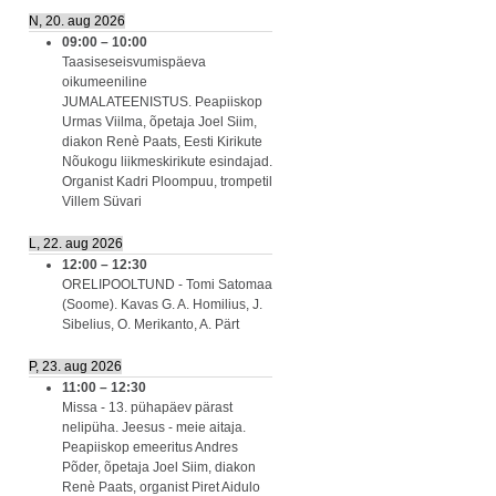
N, 20. aug 2026
09:00
–
10:00
Taasiseseisvumispäeva
oikumeeniline
JUMALATEENISTUS. Peapiiskop
Urmas Viilma, õpetaja Joel Siim,
diakon Renè Paats, Eesti Kirikute
Nõukogu liikmeskirikute esindajad.
Organist Kadri Ploompuu, trompetil
Villem Süvari
L, 22. aug 2026
12:00
–
12:30
ORELIPOOLTUND - Tomi Satomaa
(Soome). Kavas G. A. Homilius, J.
Sibelius, O. Merikanto, A. Pärt
P, 23. aug 2026
11:00
–
12:30
Missa - 13. pühapäev pärast
nelipüha. Jeesus - meie aitaja.
Peapiiskop emeeritus Andres
Põder, õpetaja Joel Siim, diakon
Renè Paats, organist Piret Aidulo