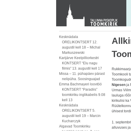
Toom-Kooli 6, 10130 TALLINN
tallinna.toom
@
eelk.ee
+372 644 4140
Kesknädala
Allki
ORELIKONTSERT 12.
augustil kell 18 – Michal
Toom
Markuszewski
Karijärve Keelpilliorkestri
KONTSERT “Elu nagu
filmis” 13. augustil kell 17
Rukkimaarjap
Missa – 11. pühapäev pärast
Toomkooli t
nelipüha. Soosinguajad
Toomkogudu
Emma Bachmayeri loovtöö
Nigesen
ja 
KONTSERT “Paradiis”
Urmas Viilm
toomkiriku inglikabelis 9.08
lauluga rõõm
kell 13
kirikulisi k
Kesknädala
Rüütelkonn
ORELIKONTSERT 5.
ühisest tord
augustil kell 19 – Marcin
Kucharczyk
1. septembri
Algavad Toomkiriku
alluvuses j