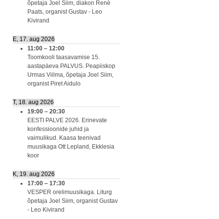
õpetaja Joel Siim, diakon Renè
Paats, organist Gustav - Leo
Kivirand
E, 17. aug 2026
11:00
–
12:00
Toomkooli taasavamise 15.
aastapäeva PALVUS. Peapiiskop
Urmas Viilma, õpetaja Joel Siim,
organist Piret Aidulo
T, 18. aug 2026
19:00
–
20:30
EESTI PALVE 2026. Erinevate
konfessioonide juhid ja
vaimulikud. Kaasa teenivad
muusikaga Ott Lepland, Ekklesia
koor
K, 19. aug 2026
17:00
–
17:30
VESPER orelimuusikaga. Liturg
õpetaja Joel Siim, organist Gustav
- Leo Kivirand