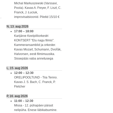
Michal Markuszewski (Varssavi,
Poola). Kavas A. Freyer, F. Liszt, C.
Franck, J. Łuciuk,
improvisatsioonid. Piletid 15/10 €
N, 13. aug 2026
17:00
–
18:00
Karijärve Keelpilliorkestri
KONTSERT "Elu nagu filmis".
Kammeransamblid ja orkester.
Kavas Mozart, Schumann, Dvořák,
Halvorsen, eesti filmimuusika.
Sissepääs vaba annetusega
L, 15. aug 2026
12:00
–
12:30
ORELIPOOLTUND - Tiia Tenno.
Kavas J. S. Bach, C. Franck, P.
Fletcher
P, 16. aug 2026
11:00
–
12:30
Missa - 12. pühapäev pärast
nelipüha. Enese läbikatsumine.