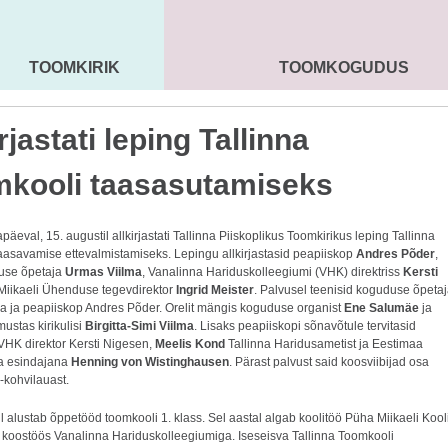
TOOMKIRIK
TOOMKOGUDUS
MAARJA KIRIK
SEENIORID
KOGU
rjastati leping Tallinna
kooli taasasutamiseks
äeval, 15. augustil allkirjastati Tallinna Piiskoplikus Toomkirikus leping Tallinna
aasavamise ettevalmistamiseks. Lepingu allkirjastasid peapiiskop
Andres Põder
,
se õpetaja
Urmas Viilma
, Vanalinna Hariduskolleegiumi (VHK) direktriss
Kersti
Miikaeli Ühenduse tegevdirektor
Ingrid Meister
. Palvusel teenisid koguduse õpeta
a ja peapiiskop Andres Põder. Orelit mängis koguduse organist
Ene Salumäe
ja
ustas kirikulisi
Birgitta-Simi Viilma
. Lisaks peapiiskopi sõnavõtule tervitasid
a VHK direktor Kersti Nigesen,
Meelis Kond
Tallinna Haridusametist ja Eestimaa
a esindajana
Henning von Wistinghausen
. Pärast palvust said koosviibijad osa
i-kohvilauast.
l alustab õppetööd toomkooli 1. klass. Sel aastal algab koolitöö Püha Miikaeli Kool
a koostöös Vanalinna Hariduskolleegiumiga. Iseseisva Tallinna Toomkooli