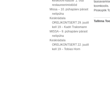
kesklöövi katuse 2. osa
taasavamise 
restaureerimistööd
toomkoolis.
Missa – 10. pühapäev pärast
Piiskoplik 
nelipüha
Kesknädala
Tallinna To
ORELIKONTSERT 29. juulil
kell 19 – Kadri Traksmann
MISSA – 9. pühapäev pärast
nelipüha
Kesknädala
ORELIKONTSERT 22. juulil
kell 19 – Tobias Horn