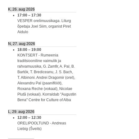
K, 26. aug 2026
17:00
–
17:30
VESPER orelimuusikaga. Liturg
õpetaja Joel Siim, organist Piret
Aidulo
N, 27. aug 2026
18:00
–
19:00
KONTSERT - Rumeenia
traditsiooniline vaimulik ja
rahvamuusika, G. Zamfir, A. Pal, B.
Bartók, T. Brediceanu, J. S. Bach,
T. Albinoni. Andrei Dragomir (orel),
Alexandru Pal (paaniflööt),
Roxana Reche (vokaal), Nicolae
Plută (vokaal). Korraldab "Augustin
Bena" Centre for Culture of Alba
L, 29. aug 2026
12:00
–
12:30
ORELIPOOLTUND - Andreas
Liebig (Šveits)