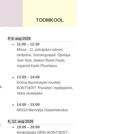
TOOMKOOL
DUS
ÜLDINFO
P, 9. aug 2026
11:00
–
12:30
Missa - 11. pühapäev pärast
nelipüha. Soosinguajad. Õpetaja
Joel Siim, diakon Renè Paats,
organist Kadri Ploompuu
13:00
–
14:00
Emma Bachmayeri loovtöö
ja
KONTSERT "Paradiis" inglikabelis.
Vaba sissepääs
14:00
–
15:00
MISSA Merivälja Südamekodus
K, 12. aug 2026
i
19:00
–
20:00
Kesknädala ORELIKONTSERT -