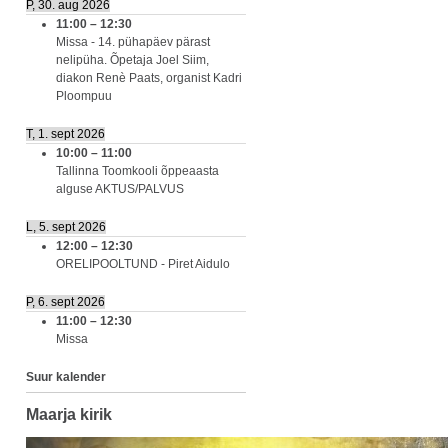
P, 30. aug 2026
11:00
–
12:30
Missa - 14. pühapäev pärast
nelipüha. Õpetaja Joel Siim,
diakon Renè Paats, organist Kadri
Ploompuu
T, 1. sept 2026
10:00
–
11:00
Tallinna Toomkooli õppeaasta
alguse AKTUS/PALVUS
L, 5. sept 2026
12:00
–
12:30
ORELIPOOLTUND - Piret Aidulo
P, 6. sept 2026
11:00
–
12:30
Missa
Suur kalender
Maarja kirik