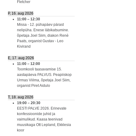
Fletcher
P, 16. aug 2026
11:00
–
12:30
Missa - 12. pühapäev pärast
nelipüha. Enese läbikatsumine.
õpetaja Joel Siim, diakon Renè
Paats, organist Gustav - Leo
Kivirand
E, 17. aug 2026
11:00
–
12:00
Toomkooli taasavamise 15.
aastapäeva PALVUS. Peapiiskop
Urmas Viilma, õpetaja Joel Siim,
organist Piret Aidulo
T, 18. aug 2026
19:00
–
20:30
EESTI PALVE 2026. Erinevate
konfessioonide juhid ja
vaimulikud. Kaasa teenivad
muusikaga Ott Lepland, Ekklesia
koor