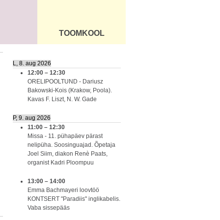
TOOMKOOL
DUS
ÜLDINFO
L, 8. aug 2026
12:00
–
12:30
ORELIPOOLTUND - Dariusz
Bakowski-Kois (Krakow, Poola).
Kavas F. Liszt, N. W. Gade
P, 9. aug 2026
11:00
–
12:30
Missa - 11. pühapäev pärast
nelipüha. Soosinguajad. Õpetaja
Joel Siim, diakon Renè Paats,
organist Kadri Ploompuu
13:00
–
14:00
Emma Bachmayeri loovtöö
KONTSERT "Paradiis" inglikabelis.
Vaba sissepääs