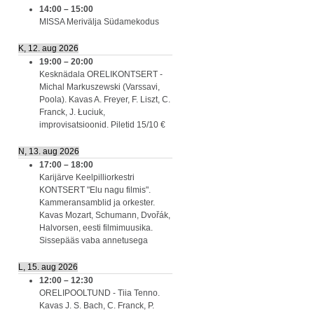
14:00
–
15:00
MISSA Merivälja Südamekodus
K, 12. aug 2026
19:00
–
20:00
Kesknädala ORELIKONTSERT -
Michal Markuszewski (Varssavi,
Poola). Kavas A. Freyer, F. Liszt, C.
Franck, J. Łuciuk,
improvisatsioonid. Piletid 15/10 €
N, 13. aug 2026
17:00
–
18:00
Karijärve Keelpilliorkestri
KONTSERT "Elu nagu filmis".
Kammeransamblid ja orkester.
Kavas Mozart, Schumann, Dvořák,
Halvorsen, eesti filmimuusika.
Sissepääs vaba annetusega
L, 15. aug 2026
12:00
–
12:30
ORELIPOOLTUND - Tiia Tenno.
Kavas J. S. Bach, C. Franck, P.