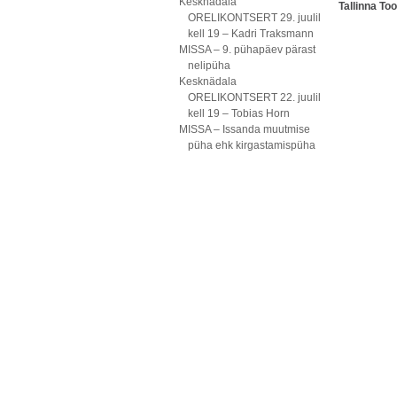
Kesknädala
Tallinna To
ORELIKONTSERT 29. juulil
kell 19 – Kadri Traksmann
MISSA – 9. pühapäev pärast
nelipüha
Kesknädala
ORELIKONTSERT 22. juulil
kell 19 – Tobias Horn
MISSA – Issanda muutmise
püha ehk kirgastamispüha