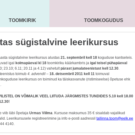
TOOMKIRIK
TOOMKOGUDUS
MAARJA KIRIK
SEENIORID
KOGU
tas sügistalvine leerikursus
asta sügistalvine leerikursus alustas
21. septembril kell 18
koguduse kantseleis.
uvad igal
kolmapäeval kl 18
toomkiriku käärkambris ja
igal teisel pühapäeval
0; 23.10; 6.11; 20.11 ja 4.12) vahetult
pärast jumalateenistust kell 12.30
.
teenistus toimub
4. advendil
–
18. detsembril 2011 kell 11
toimuval
mkoguduse leerikursus on toiminud ka täiskasvanute (ristimiseelse) õpetuse ehk
a
.
ILISTEL ON VÕIMALIK VEEL LIITUDA JÄRGMISTES TUNDIDES 5.10 kell 18.00
 12.30!
 viib läbi õpetaja
Urmas Viilma
. Kursuse maksumus 35 € sisaldab vajalikud
id. Leerikursusele registreerimine ja info e-posti aadressil
tallinna.toom@eelk.ee
 644 4140.