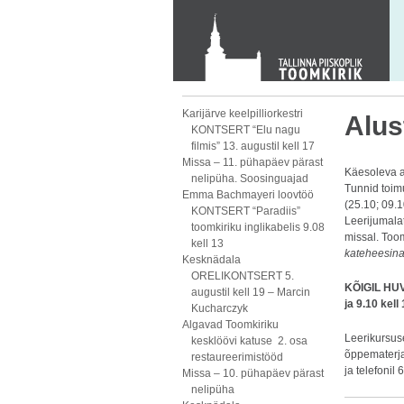
KONTAKT
Toom-Kooli 6, 10130 TALLINN
tallinna.toom
@
eelk.ee
+372 644 4140
Karijärve keelpilliorkestri
Alus
KONTSERT “Elu nagu
filmis” 13. augustil kell 17
Missa – 11. pühapäev pärast
Käesoleva a
nelipüha. Soosinguajad
Tunnid toim
Emma Bachmayeri loovtöö
(25.10; 09.1
KONTSERT “Paradiis”
Leerijumala
toomkiriku inglikabelis 9.08
missal. Too
kell 13
kateheesin
Kesknädala
ORELIKONTSERT 5.
KÕIGIL HUV
augustil kell 19 – Marcin
ja 9.10 kell
Kucharczyk
Algavad Toomkiriku
Leerikursuse
kesklöövi katuse 2. osa
õppematerjal
restaureerimistööd
ja telefonil
Missa – 10. pühapäev pärast
nelipüha