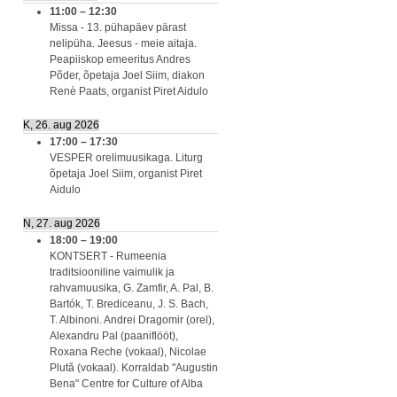
11:00
–
12:30
Missa - 13. pühapäev pärast
nelipüha. Jeesus - meie aitaja.
Peapiiskop emeeritus Andres
Põder, õpetaja Joel Siim, diakon
Renè Paats, organist Piret Aidulo
K, 26. aug 2026
17:00
–
17:30
VESPER orelimuusikaga. Liturg
õpetaja Joel Siim, organist Piret
Aidulo
N, 27. aug 2026
18:00
–
19:00
KONTSERT - Rumeenia
traditsiooniline vaimulik ja
rahvamuusika, G. Zamfir, A. Pal, B.
Bartók, T. Brediceanu, J. S. Bach,
T. Albinoni. Andrei Dragomir (orel),
Alexandru Pal (paaniflööt),
Roxana Reche (vokaal), Nicolae
Plută (vokaal). Korraldab "Augustin
Bena" Centre for Culture of Alba