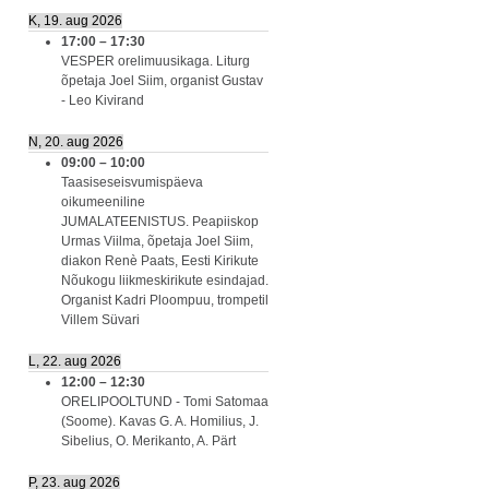
K, 19. aug 2026
17:00
–
17:30
VESPER orelimuusikaga. Liturg
õpetaja Joel Siim, organist Gustav
- Leo Kivirand
N, 20. aug 2026
09:00
–
10:00
Taasiseseisvumispäeva
oikumeeniline
JUMALATEENISTUS. Peapiiskop
Urmas Viilma, õpetaja Joel Siim,
diakon Renè Paats, Eesti Kirikute
Nõukogu liikmeskirikute esindajad.
Organist Kadri Ploompuu, trompetil
Villem Süvari
L, 22. aug 2026
12:00
–
12:30
ORELIPOOLTUND - Tomi Satomaa
(Soome). Kavas G. A. Homilius, J.
Sibelius, O. Merikanto, A. Pärt
P, 23. aug 2026