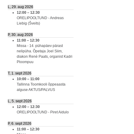
L, 29. aug 2026
12:00
–
12:30
ORELIPOOLTUND - Andreas
Liebig (Šveits)
P, 30. aug 2026
11:00
–
12:30
Missa - 14. pühapäev pärast
nelipüha. Õpetaja Joel Siim,
diakon Renè Paats, organist Kadri
Ploompuu
T, 1. sept 2026
10:00
–
11:00
Tallinna Toomkooli õppeaasta
alguse AKTUS/PALVUS
L, 5. sept 2026
12:00
–
12:30
ORELIPOOLTUND - Piret Aidulo
P, 6. sept 2026
11:00
–
12:30