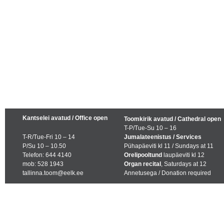
Kantselei avatud / Office open
Toomkirik avatud / Cathedral open
T-P/Tue-Su 10 – 16
T-R/Tue-Fri 10 – 14
Jumalateenistus / Services
P/Su 10 – 10.50
Pühapäeviti kl 11 / Sundays at 11
Telefon: 644 4140
Orelipooltund
laupäeviti kl 12
mob: 528 1943
Organ recital
, Saturdays at 12
tallinna.toom@eelk.ee
Annetusega / Donation required