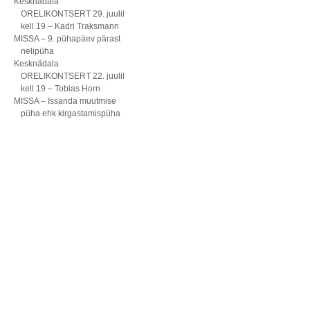
Kesknädala
ORELIKONTSERT 29. juulil
kell 19 – Kadri Traksmann
MISSA – 9. pühapäev pärast
nelipüha
Kesknädala
ORELIKONTSERT 22. juulil
kell 19 – Tobias Horn
MISSA – Issanda muutmise
püha ehk kirgastamispüha