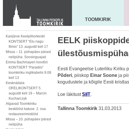
KONTAKT
Toom-Kooli 6, 10130 TALLINN
tallinna.toom
@
eelk.ee
TOOMKIRIK
MAARJA KIRIK
+372 644 4140
Karijärve Keelpilliorkestri
EELK piiskoppide
KONTSERT “Elu nagu
filmis” 13. augustil kell 17
ülestõusmispüha
Missa – 11. pühapäev pärast
nelipüha. Soosinguajad
Emma Bachmayeri loovtöö
KONTSERT “Paradiis”
Eesti Evangeelse Luterliku Kiriku 
toomkiriku inglikabelis 9.08
Põderi
, piiskop
Einar Soone
ja pi
kell 13
kogudustele ja kõigile Eesti krist
Kesknädala
ORELIKONTSERT 5.
augustil kell 19 – Marcin
Loe läkitust
SIIT
.
Kucharczyk
Algavad Toomkiriku
Tallinna Toomkirik
31.03.2013
kesklöövi katuse 2. osa
restaureerimistööd
Missa – 10. pühapäev pärast
nelipüha