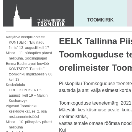
KONTAKT
Toom-Kooli 6, 10130 TALLINN
tallinna.toom
@
eelk.ee
TOOMKIRIK
MAARJA KIRIK
+372 644 4140
Karijärve keelpilliorkestri
EELK Tallinna Pii
KONTSERT “Elu nagu
filmis” 13. augustil kell 17
Toomkoguduse te
Missa – 11. pühapäev pärast
nelipüha. Soosinguajad
Emma Bachmayeri loovtöö
orelimeister Too
KONTSERT “Paradiis”
toomkiriku inglikabelis 9.08
kell 13
Piiskopliku Toomkoguduse teenetem
Kesknädala
asutada ja anti välja esimest kord
ORELIKONTSERT 5.
augustil kell 19 – Marcin
Kucharczyk
Toomkoguduse teenetemärgi 2021. 
Algavad Toomkiriku
Mäeväli, kes küsimuse peale, kuida
kesklöövi katuse 2. osa
orelimeistriks,
restaureerimistööd
Missa – 10. pühapäev pärast
vastas temale omase rõõmsa noodig
nelipüha
Kui