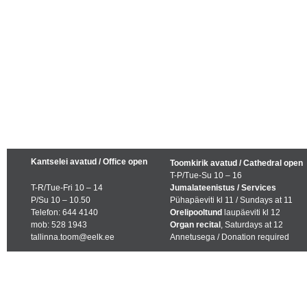
Kantselei avatud / Office open
Toomkirik avatud / Cathedral open
T-P/Tue-Su 10 – 16
T-R/Tue-Fri 10 – 14
Jumalateenistus / Services
P/Su 10 – 10.50
Pühapäeviti kl 11 / Sundays at 11
Telefon: 644 4140
Orelipooltund
laupäeviti kl 12
mob: 528 1943
Organ recital
, Saturdays at 12
tallinna.toom@eelk.ee
Annetusega / Donation required