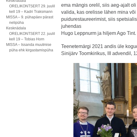
Kesknädala
ema mängis orelil, siis aeg-ajalt oli 
ORELIKONTSERT 29. juulil
kell 19 – Kadri Traksmann
valida, kas orelisse lähen mina või
MISSA – 9. pühapäev pärast
puidurestaureerimist, siis spetsiali
nelipüha
juhendas
Kesknädala
Hugo Leppnurm ja hiljem Ago Tint.
ORELIKONTSERT 22. juulil
kell 19 – Tobias Horn
MISSA – Issanda muutmise
Teenetemärgi 2021 andis üle kogu
püha ehk kirgastamispüha
Sinijärv Toomkirikus, III advendil, 