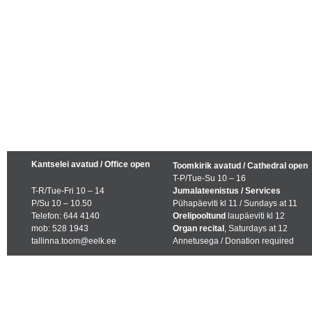
Kantselei avatud / Office open
Toomkirik avatud / Cathedral open
T-P/Tue-Su 10 – 16
T-R/Tue-Fri 10 – 14
Jumalateenistus / Services
P/Su 10 – 10.50
Pühapäeviti kl 11 / Sundays at 11
Telefon: 644 4140
Orelipooltund
laupäeviti kl 12
mob: 528 1943
Organ recital
, Saturdays at 12
tallinna.toom@eelk.ee
Annetusega / Donation required