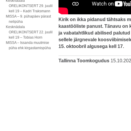
Kesknädala
ORELIKONTSERT 29. juulil
kell 19 – Kadri Traksmann
MISSA – 9. pühapäev pärast
Kirik on ikka pidanud tähtsaks 
nelipüha
kaastööliste panust. Tänavu on k
Kesknädala
ORELIKONTSERT 22. juulil
ja vabatahtlikud abilised palutud
kell 19 – Tobias Horn
sellele järgnevale koosviibimisel
MISSA – Issanda muutmise
15. oktoobril algusega kell 17.
püha ehk kirgastamispüha
Tallinna Toomkogudus
15.10.20