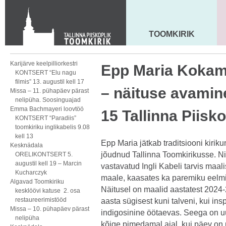
KONTAKT
Toom-Kooli 6, 10130 TALLINN
tallinna.toom
@
eelk.ee
TOOMKIRIK
MAARJA KIRIK
+372 644 4140
Karijärve keelpilliorkestri
Epp Maria Kokamä
KONTSERT “Elu nagu
filmis” 13. augustil kell 17
– näituse avamine
Missa – 11. pühapäev pärast
nelipüha. Soosinguajad
Emma Bachmayeri loovtöö
15 Tallinna Piisk
KONTSERT “Paradiis”
toomkiriku inglikabelis 9.08
kell 13
Epp Maria jätkab traditsiooni kirik
Kesknädala
jõudnud Tallinna Toomkirikusse. Ni
ORELIKONTSERT 5.
augustil kell 19 – Marcin
vastavatud Ingli Kabeli tarvis maa
Kucharczyk
maale, kaasates ka paremiku eelmis
Algavad Toomkiriku
Näitusel on maalid aastatest 2024
kesklöövi katuse 2. osa
restaureerimistööd
aasta sügisest kuni talveni, kui ins
Missa – 10. pühapäev pärast
indigosinine öötaevas. Seega on u
nelipüha
kõige pimedamal ajal, kui päev on ü