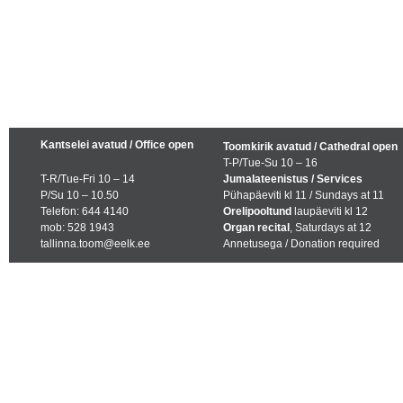
Kantselei avatud / Office open
Toomkirik avatud / Cathedral open
T-P/Tue-Su 10 – 16
T-R/Tue-Fri 10 – 14
Jumalateenistus / Services
P/Su 10 – 10.50
Pühapäeviti kl 11 / Sundays at 11
Telefon: 644 4140
Orelipooltund
laupäeviti kl 12
mob: 528 1943
Organ recital
, Saturdays at 12
tallinna.toom@eelk.ee
Annetusega / Donation required