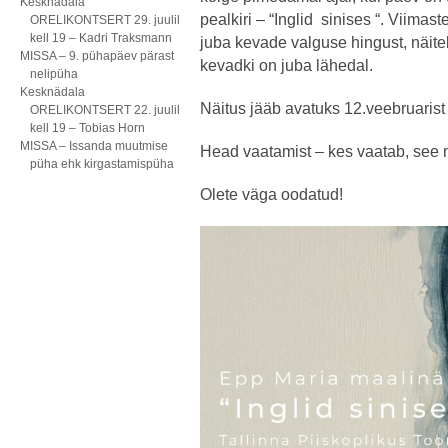
Kesknädala
pealkiri – “Inglid sinises “. Viima
ORELIKONTSERT 29. juulil
kell 19 – Kadri Traksmann
juba kevade valguse hingust, näitek
MISSA – 9. pühapäev pärast
kevadki on juba lähedal.
nelipüha
Kesknädala
Näitus jääb avatuks 12.veebruarist k
ORELIKONTSERT 22. juulil
kell 19 – Tobias Horn
MISSA – Issanda muutmise
Head vaatamist – kes vaatab, see 
püha ehk kirgastamispüha
Olete väga oodatud!