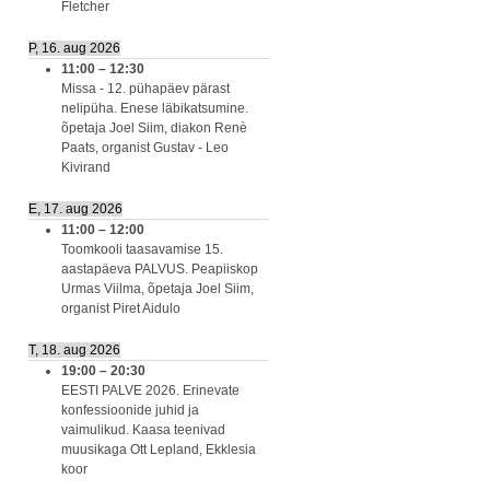
Fletcher
P, 16. aug 2026
11:00
–
12:30
Missa - 12. pühapäev pärast
nelipüha. Enese läbikatsumine.
õpetaja Joel Siim, diakon Renè
Paats, organist Gustav - Leo
Kivirand
E, 17. aug 2026
11:00
–
12:00
Toomkooli taasavamise 15.
aastapäeva PALVUS. Peapiiskop
Urmas Viilma, õpetaja Joel Siim,
organist Piret Aidulo
T, 18. aug 2026
19:00
–
20:30
EESTI PALVE 2026. Erinevate
konfessioonide juhid ja
vaimulikud. Kaasa teenivad
muusikaga Ott Lepland, Ekklesia
koor