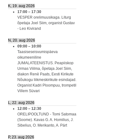
K, 19. aug 2026
17:00
–
17:30
VESPER orelimuusikaga. Liturg
õpetaja Joel Siim, organist Gustav
- Leo Kivirand
N, 20. aug 2026
09:00
–
10:00
Taasiseseisvumispäeva
oikumeeniline
JUMALATEENISTUS. Peapiiskop
Urmas Viilma, õpetaja Joel Siim,
diakon Renè Paats, Eesti Kirikute
Nõukogu liikmeskirikute esindajad.
Organist Kadri Ploompuu, trompetil
Villem Süvari
L, 22. aug 2026
12:00
–
12:30
ORELIPOOLTUND - Tomi Satomaa
(Soome). Kavas G. A. Homilius, J.
Sibelius, O. Merikanto, A. Pärt
P, 23. aug 2026