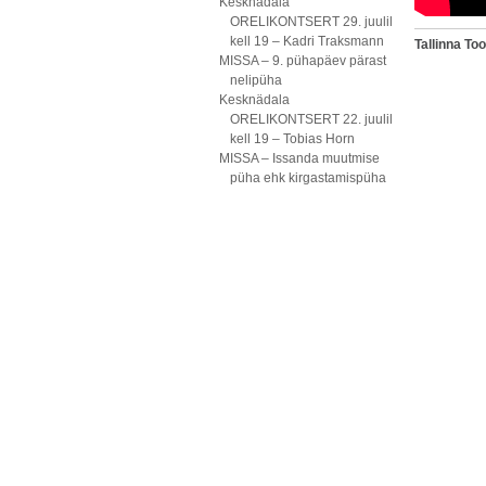
Kesknädala
ORELIKONTSERT 29. juulil
kell 19 – Kadri Traksmann
Tallinna T
MISSA – 9. pühapäev pärast
nelipüha
Kesknädala
ORELIKONTSERT 22. juulil
kell 19 – Tobias Horn
MISSA – Issanda muutmise
püha ehk kirgastamispüha