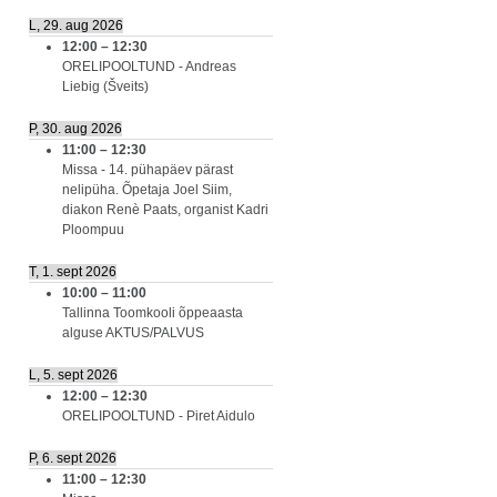
L, 29. aug 2026
12:00
–
12:30
ORELIPOOLTUND - Andreas
Liebig (Šveits)
P, 30. aug 2026
11:00
–
12:30
Missa - 14. pühapäev pärast
nelipüha. Õpetaja Joel Siim,
diakon Renè Paats, organist Kadri
Ploompuu
T, 1. sept 2026
10:00
–
11:00
Tallinna Toomkooli õppeaasta
alguse AKTUS/PALVUS
L, 5. sept 2026
12:00
–
12:30
ORELIPOOLTUND - Piret Aidulo
P, 6. sept 2026
11:00
–
12:30