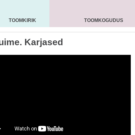
TOOMKIRIK
TOOMKOGUDUS
MAARJA KIRIK
SEENIORID
KOGU
uime. Karjased