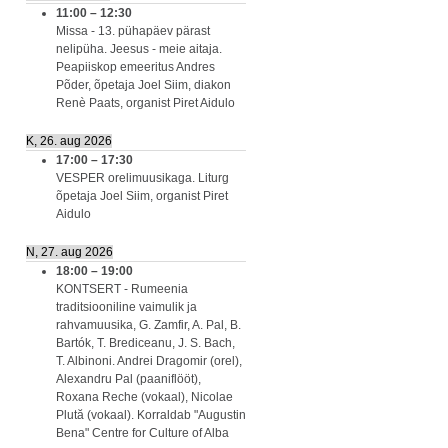
11:00
–
12:30
Missa - 13. pühapäev pärast
nelipüha. Jeesus - meie aitaja.
Peapiiskop emeeritus Andres
Põder, õpetaja Joel Siim, diakon
Renè Paats, organist Piret Aidulo
K, 26. aug 2026
17:00
–
17:30
VESPER orelimuusikaga. Liturg
õpetaja Joel Siim, organist Piret
Aidulo
N, 27. aug 2026
18:00
–
19:00
KONTSERT - Rumeenia
traditsiooniline vaimulik ja
rahvamuusika, G. Zamfir, A. Pal, B.
Bartók, T. Brediceanu, J. S. Bach,
T. Albinoni. Andrei Dragomir (orel),
Alexandru Pal (paaniflööt),
Roxana Reche (vokaal), Nicolae
Plută (vokaal). Korraldab "Augustin
Bena" Centre for Culture of Alba