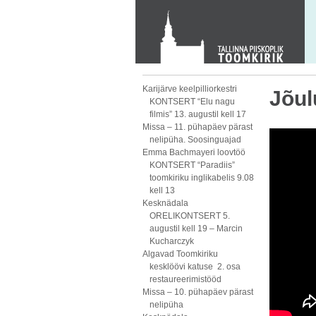
KONTAKT
Toom-Kooli 6, 10130 TALLINN
tallinna.toom
@
eelk.ee
+372 644 4140
Karijärve keelpilliorkestri
Jõul
KONTSERT “Elu nagu
filmis” 13. augustil kell 17
Missa – 11. pühapäev pärast
nelipüha. Soosinguajad
Emma Bachmayeri loovtöö
KONTSERT “Paradiis”
toomkiriku inglikabelis 9.08
kell 13
Kesknädala
ORELIKONTSERT 5.
augustil kell 19 – Marcin
Kucharczyk
Algavad Toomkiriku
kesklöövi katuse 2. osa
restaureerimistööd
Missa – 10. pühapäev pärast
nelipüha