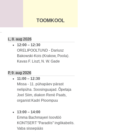
TOOMKOOL
DUS
ÜLDINFO
L, 8. aug 2026
12:00
–
12:30
ORELIPOOLTUND - Dariusz
Bakowski-Kois (Krakow, Poola).
Kavas F. Liszt, N. W. Gade
P, 9. aug 2026
11:00
–
12:30
Missa - 11. pühapäev pärast
nelipüha. Soosinguajad. Õpetaja
Joel Siim, diakon Renè Paats,
organist Kadri Ploompuu
13:00
–
14:00
Emma Bachmayeri loovtöö
KONTSERT "Paradiis" inglikabelis.
Vaba sissepääs