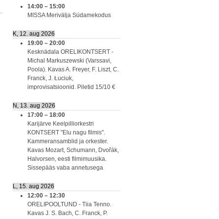
14:00
–
15:00
MISSA Merivälja Südamekodus
K, 12. aug 2026
19:00
–
20:00
Kesknädala ORELIKONTSERT -
Michal Markuszewski (Varssavi,
Poola). Kavas A. Freyer, F. Liszt, C.
Franck, J. Łuciuk,
improvisatsioonid. Piletid 15/10 €
N, 13. aug 2026
17:00
–
18:00
Karijärve Keelpilliorkestri
KONTSERT "Elu nagu filmis".
Kammeransamblid ja orkester.
Kavas Mozart, Schumann, Dvořák,
Halvorsen, eesti filmimuusika.
Sissepääs vaba annetusega
L, 15. aug 2026
12:00
–
12:30
ORELIPOOLTUND - Tiia Tenno.
Kavas J. S. Bach, C. Franck, P.