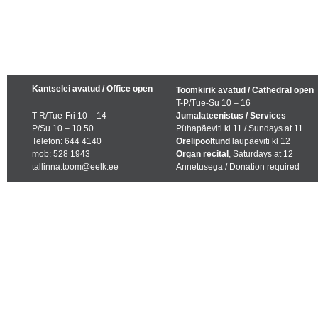
Kantselei avatud / Office open
Toomkirik avatud / Cathedral open
T-P/Tue-Su 10 – 16
T-R/Tue-Fri 10 – 14
Jumalateenistus / Services
P/Su 10 – 10.50
Pühapäeviti kl 11 / Sundays at 11
Telefon: 644 4140
Orelipooltund
laupäeviti kl 12
mob: 528 1943
Organ recital
, Saturdays at 12
tallinna.toom@eelk.ee
Annetusega / Donation required