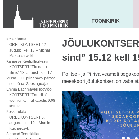
Toom-Kooli 6, 10130 TALLINN
tallinna.toom
@
eelk.ee
+372 644 4140
TOOMKIRIK
MAARJA KIRIK
Kesknädala
JÕULUKONTSERT
ORELIKONTSERT 12.
augustil kell 18 – Michal
sind” 15.12 kell 1
Markuszewski
Karijärve Keelpilliorkestri
KONTSERT “Elu nagu
filmis” 13. augustil kell 17
Politsei- ja Piirivalveameti seg
Missa – 11. pühapäev pärast
meeskoori jõulukontsert on vaba s
nelipüha. Soosinguajad
Emma Bachmayeri loovtöö
KONTSERT “Paradiis”
toomkiriku inglikabelis 9.08
kell 13
Kesknädala
ORELIKONTSERT 5.
augustil kell 19 – Marcin
Kucharczyk
Algavad Toomkiriku