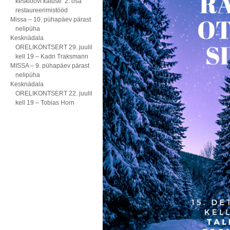
kesklöövi katuse 2. osa
restaureerimistööd
Missa – 10. pühapäev pärast
nelipüha
Kesknädala
ORELIKONTSERT 29. juulil
kell 19 – Kadri Traksmann
MISSA – 9. pühapäev pärast
nelipüha
Kesknädala
ORELIKONTSERT 22. juulil
kell 19 – Tobias Horn