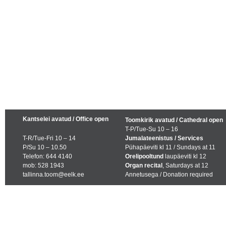
Kantselei avatud / Office open
Toomkirik avatud / Cathedral open
T-P/Tue-Su 10 – 16
T-R/Tue-Fri 10 – 14
Jumalateenistus / Services
P/Su 10 – 10.50
Pühapäeviti kl 11 / Sundays at 11
Telefon: 644 4140
Orelipooltund
laupäeviti kl 12
mob: 528 1943
Organ recital
, Saturdays at 12
tallinna.toom@eelk.ee
Annetusega / Donation required