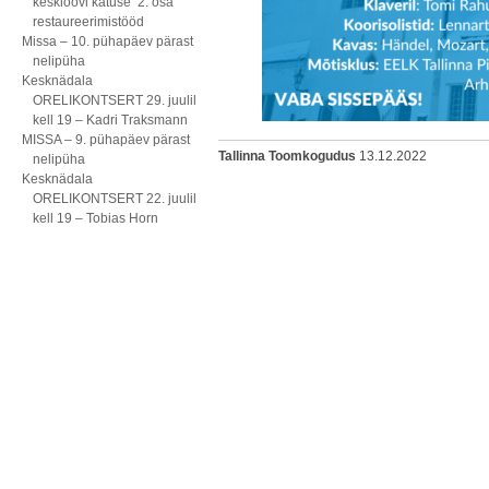
kesklöövi katuse 2. osa
restaureerimistööd
Missa – 10. pühapäev pärast
nelipüha
Kesknädala
ORELIKONTSERT 29. juulil
kell 19 – Kadri Traksmann
MISSA – 9. pühapäev pärast
Tallinna Toomkogudus
13.12.2022
nelipüha
Kesknädala
ORELIKONTSERT 22. juulil
kell 19 – Tobias Horn