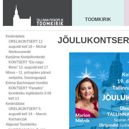
Toom-Kooli 6, 10130 TALLINN
tallinna.toom
@
eelk.ee
+372 644 4140
TOOMKIRIK
MAARJA KIRIK
Kesknädala
JÕULUKONTSERT 1
ORELIKONTSERT 12.
augustil kell 18 – Michal
Markuszewski
Karijärve Keelpilliorkestri
KONTSERT “Elu nagu
filmis” 13. augustil kell 17
Missa – 11. pühapäev pärast
nelipüha. Soosinguajad
Emma Bachmayeri loovtöö
KONTSERT “Paradiis”
toomkiriku inglikabelis 9.08
kell 13
Kesknädala
ORELIKONTSERT 5.
augustil kell 19 – Marcin
Kucharczyk
Algavad Toomkiriku