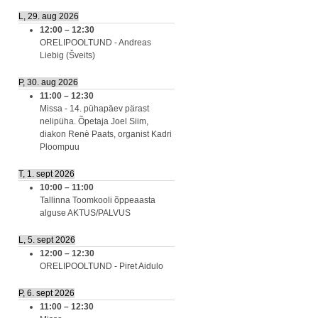
L, 29. aug 2026
12:00
–
12:30
ORELIPOOLTUND - Andreas
Liebig (Šveits)
P, 30. aug 2026
11:00
–
12:30
Missa - 14. pühapäev pärast
nelipüha. Õpetaja Joel Siim,
diakon Renè Paats, organist Kadri
Ploompuu
T, 1. sept 2026
10:00
–
11:00
Tallinna Toomkooli õppeaasta
alguse AKTUS/PALVUS
L, 5. sept 2026
12:00
–
12:30
ORELIPOOLTUND - Piret Aidulo
P, 6. sept 2026
11:00
–
12:30