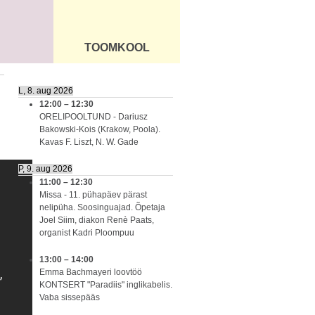
TOOMKOOL
DUS
ÜLDINFO
L, 8. aug 2026
12:00
–
12:30
ORELIPOOLTUND - Dariusz
Bakowski-Kois (Krakow, Poola).
Kavas F. Liszt, N. W. Gade
P, 9. aug 2026
11:00
–
12:30
Missa - 11. pühapäev pärast
nelipüha. Soosinguajad. Õpetaja
Joel Siim, diakon Renè Paats,
organist Kadri Ploompuu
13:00
–
14:00
Emma Bachmayeri loovtöö
KONTSERT "Paradiis" inglikabelis.
Vaba sissepääs