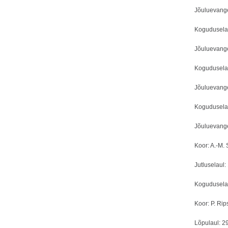
Jõuluevange
Koguduselaul
Jõuluevangee
Koguduselau
Jõuluevange
Koguduselaul
Jõuluevange
Koor: A.-M.
Jutluselaul:
Koguduselau
Koor: P. Rip
Lõpulaul: 2