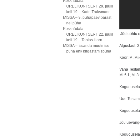
Kesknädala
ORELIKONTSERT 29. juulil
kell 19 – Kadri Traksmann
MISSA – 9. pühapäev pärast
nelipüha
Kesknädala
Jõuluõhtu e
ORELIKONTSERT 22. juulil
kell 19 – Tobias Horn
MISSA – Issanda muutmise
Alguslaul: 2
püha ehk kirgastamispüha
Koor: M. Mii
Vana Testam
Mi 5:1; Ml 3:
Koguduselau
Uue Testame
Koguduselaul
Jõuluevange
Koguduselau