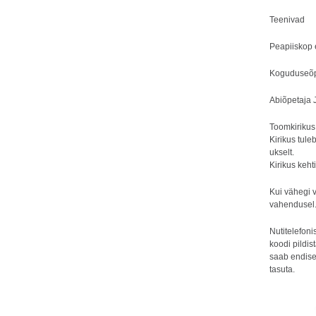
Teenivad
Peapiiskop 
Koguduseõp
Abiõpetaja 
Toomkirikus 
Kirikus tule
ukselt.
Kirikus keht
Kui vähegi 
vahendusel
Nutitelefon
koodi pildis
saab endise
tasuta.