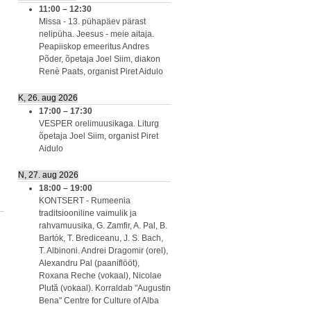
11:00
–
12:30
Missa - 13. pühapäev pärast
nelipüha. Jeesus - meie aitaja.
Peapiiskop emeeritus Andres
Põder, õpetaja Joel Siim, diakon
Renè Paats, organist Piret Aidulo
K, 26. aug 2026
17:00
–
17:30
VESPER orelimuusikaga. Liturg
õpetaja Joel Siim, organist Piret
Aidulo
N, 27. aug 2026
18:00
–
19:00
KONTSERT - Rumeenia
traditsiooniline vaimulik ja
rahvamuusika, G. Zamfir, A. Pal, B.
Bartók, T. Brediceanu, J. S. Bach,
T. Albinoni. Andrei Dragomir (orel),
Alexandru Pal (paaniflööt),
Roxana Reche (vokaal), Nicolae
Plută (vokaal). Korraldab "Augustin
Bena" Centre for Culture of Alba