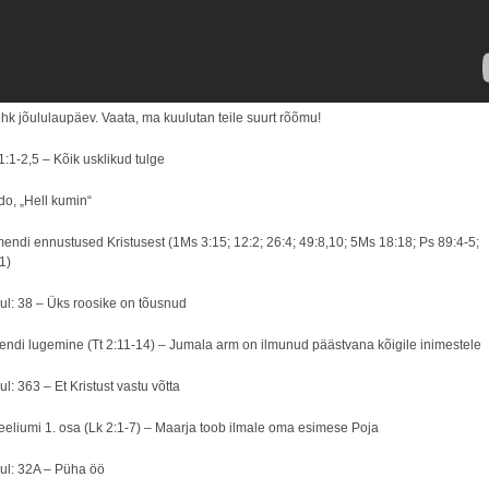
hk jõululaupäev. Vaata, ma kuulutan teile suurt rõõmu!
1:1-2,5 – Kõik usklikud tulge
do, „Hell kumin“
endi ennustused Kristusest (1Ms 3:15; 12:2; 26:4; 49:8,10; 5Ms 18:18; Ps 89:4-5;
1)
l: 38 – Üks roosike on tõusnud
ndi lugemine (Tt 2:11-14) – Jumala arm on ilmunud päästvana kõigile inimestele
: 363 – Et Kristust vastu võtta
eliumi 1. osa (Lk 2:1-7) – Maarja toob ilmale oma esimese Poja
l: 32A – Püha öö