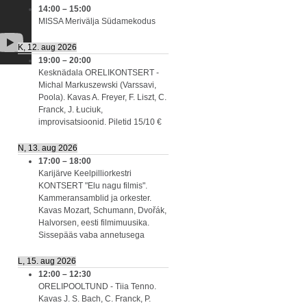
14:00
–
15:00
MISSA Merivälja Südamekodus
K, 12. aug 2026
19:00
–
20:00
Kesknädala ORELIKONTSERT -
Michal Markuszewski (Varssavi,
Poola). Kavas A. Freyer, F. Liszt, C.
Franck, J. Łuciuk,
improvisatsioonid. Piletid 15/10 €
N, 13. aug 2026
17:00
–
18:00
Karijärve Keelpilliorkestri
KONTSERT "Elu nagu filmis".
Kammeransamblid ja orkester.
Kavas Mozart, Schumann, Dvořák,
Halvorsen, eesti filmimuusika.
Sissepääs vaba annetusega
L, 15. aug 2026
12:00
–
12:30
ORELIPOOLTUND - Tiia Tenno.
Kavas J. S. Bach, C. Franck, P.