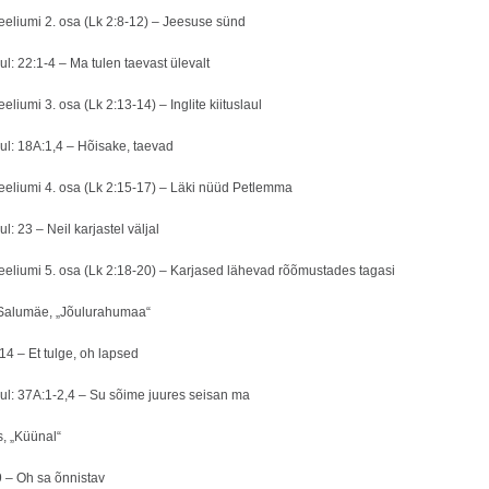
eliumi 2. osa (Lk 2:8-12) – Jeesuse sünd
: 22:1-4 – Ma tulen taevast ülevalt
liumi 3. osa (Lk 2:13-14) – Inglite kiituslaul
l: 18A:1,4 – Hõisake, taevad
eliumi 4. osa (Lk 2:15-17) – Läki nüüd Petlemma
: 23 – Neil karjastel väljal
eliumi 5. osa (Lk 2:18-20) – Karjased lähevad rõõmustades tagasi
 Salumäe, „Jõulurahumaa“
 14 – Et tulge, oh lapsed
l: 37A:1-2,4 – Su sõime juures seisan ma
s, „Küünal“
9 – Oh sa õnnistav