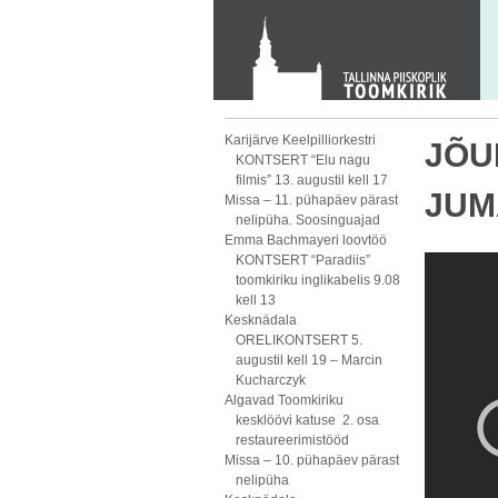
KONTAKT
Toom-Kooli 6, 10130 TALLINN
tallinna.toom
@
eelk.ee
+372 644 4140
Karijärve Keelpilliorkestri
JÕUL
KONTSERT “Elu nagu
filmis” 13. augustil kell 17
JUM
Missa – 11. pühapäev pärast
nelipüha. Soosinguajad
Emma Bachmayeri loovtöö
KONTSERT “Paradiis”
toomkiriku inglikabelis 9.08
kell 13
Kesknädala
ORELIKONTSERT 5.
augustil kell 19 – Marcin
Kucharczyk
Algavad Toomkiriku
kesklöövi katuse 2. osa
restaureerimistööd
Missa – 10. pühapäev pärast
nelipüha