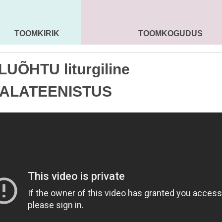
TOOMKIRIK
TOOMKOGUDUS
MAARJA KIRIK
SEENIORID
KOGU
UÕHTU liturgiline
ALATEENISTUS