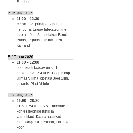
Fletcher
P, 16. aug 2026
11:00
–
12:30
Missa - 12. pühapäev pärast
nelipüha. Enese läbikatsumine.
õpetaja Joel Siim, diakon Renè
Paats, organist Gustav - Leo
Kivirand
E, 17. aug 2026
11:00
–
12:00
Toomkooli taasavamise 15.
aastapäeva PALVUS. Peapiiskop
Urmas Viilma, õpetaja Joel Siim,
organist Piret Aidulo
T, 18. aug 2026
19:00
–
20:30
EESTI PALVE 2026. Erinevate
konfessioonide juhid ja
vaimulikud. Kaasa teenivad
muusikaga Ott Lepland, Ekklesia
koor