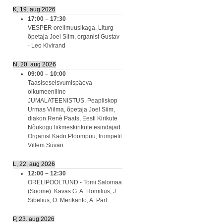
K, 19. aug 2026
17:00
–
17:30
VESPER orelimuusikaga. Liturg
õpetaja Joel Siim, organist Gustav
- Leo Kivirand
N, 20. aug 2026
09:00
–
10:00
Taasiseseisvumispäeva
oikumeeniline
JUMALATEENISTUS. Peapiiskop
Urmas Viilma, õpetaja Joel Siim,
diakon Renè Paats, Eesti Kirikute
Nõukogu liikmeskirikute esindajad.
Organist Kadri Ploompuu, trompetil
Villem Süvari
L, 22. aug 2026
12:00
–
12:30
ORELIPOOLTUND - Tomi Satomaa
(Soome). Kavas G. A. Homilius, J.
Sibelius, O. Merikanto, A. Pärt
P, 23. aug 2026