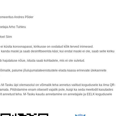
emeeritus Andres Põder
etaja Arho Tuhkru
Joel Siim
ei küsita koroonapassi, kirikusse on oodatud kõik terved inimesed.
b kanda maski ja saab desinfitseerida käsi; kui endal maski ei ole, saab selle kiriku
ib hajutatuse nõue, istuda saab kohtadele, mis ei ole suletud.
võimalik, palume jõulujumalateenistustele elada kaasa erinevate ülekannete
.
is M-Tasku äpi olemasolul on võimalik teha annetus valitud kogudusele ka ilma QR-
tamata. Pildistamine enam otseselt vajalik pole, kuigi ka seda meetodit kasutades
lt annetust teha. M-Tasku kaudu annetamine on annetajale ja EELK kogudusele