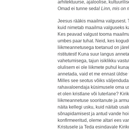
arhitektuurse, ajaloolise, kultuurili
Omad ei tunne seda!
Linn, mis on
Jeesus rääkis maailma valgusest. 
kuid nimetab maailma valguseks ka
Kes peavad valgust tooma maailma
umbes paar tuhat. Neid, kes kogud
liikmeannetusega toetanud on järe
ristitutest! Kuna suur langus anne
vahetumisega, tajun isiklikku vastut
olulisem ei ole liikmete puhul kuna
annetada, vaid et me ennast üldse
Milles see seotus võiks väljendud
rahavaloendaja küsimusele oma us
et olen kristlane või luterlane? Kiri
liikmeannetuse sooritanute ja armul
näita kellegi usku, kuid näitab usa
sõnapidamisest ja antud vande hoid
konfirmeeritud, oleme altari ees v
Kristusele ja Teda esindavale Kiri