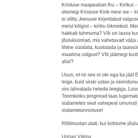
Kristuse maapealset Ihu – Kirikut 
olemegi Kristuse Kirik meie ise – 
ei sõltu Jeesuse kirjeldatud valguse
meist kõigist – kiriku liikmetest. M
hakkab tuhmuma? Või on lausa kus
jõuluküünlad, mis vahetavad välja
lihtne süüdata, kustutada ja taassü
maailma valgust? Või jäämegi kus
alla!?
Usun, et nii see ei ole ega ka jää! 
leige, kuid siiski ustav ja veendun
siis lahvatada heleda leegiga. Loo
Toomkiriku pingiread taas lugematu
südametes seal vahepeal uinunud 
südametunnistuse!
Rõõmustan alati, kui kohtume jõulu
Urmas Viilma