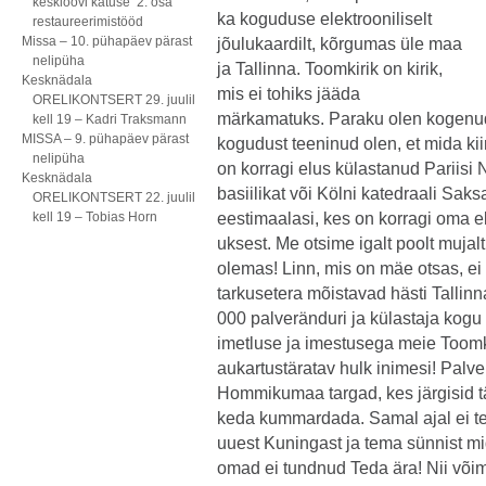
kesklöövi katuse 2. osa
ka koguduse elektrooniliselt
restaureerimistööd
Missa – 10. pühapäev pärast
jõulukaardilt, kõrgumas üle maa
nelipüha
ja Tallinna. Toomkirik on kirik,
Kesknädala
mis ei tohiks jääda
ORELIKONTSERT 29. juulil
märkamatuks. Paraku olen kogenud 
kell 19 – Kadri Traksmann
MISSA – 9. pühapäev pärast
kogudust teeninud olen, et mida ki
nelipüha
on korragi elus külastanud Pariisi
Kesknädala
basiilikat või Kölni katedraali Sa
ORELIKONTSERT 22. juulil
kell 19 – Tobias Horn
eestimaalasi, kes on korragi oma e
uksest. Me otsime igalt poolt mujal
olemas! Linn, mis on mäe otsas, e
tarkusetera mõistavad hästi Tallinn
000 palveränduri ja külastaja kog
imetluse ja imestusega meie Toomki
aukartustäratav hulk inimesi! Palv
Hommikumaa targad, kes järgisid tä
keda kummardada. Samal ajal ei t
uuest Kuningast ja tema sünnist mi
omad ei tundnud Teda ära! Nii või