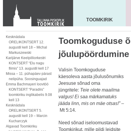
Toom-Kooli 6, 10130 TALLINN
tallinna.toom
@
eelk.ee
+372 644 4140
TOOMKIRIK
MAARJA KIRIK
Kesknädala
Toomkoguduse õ
ORELIKONTSERT 12.
augustil kell 18 – Michal
jõulupöördumine
Markuszewski
Karijärve Keelpilliorkestri
KONTSERT “Elu nagu
filmis” 13. augustil kell 17
Valisin Toomkoguduse
Missa – 11. pühapäev pärast
käesoleva aasta jõulusõnumiks
nelipüha. Soosinguajad
Jeesuse sõnad oma
Emma Bachmayeri loovtöö
KONTSERT “Paradiis”
jüngritele:
Teie olete maailma
toomkiriku inglikabelis 9.08
valgus!
Ei saa märkamatuks
kell 13
jääda linn, mis on mäe otsas!” –
Kesknädala
Mt 5:14.
ORELIKONTSERT 5.
augustil kell 19 – Marcin
Kucharczyk
Need sõnad iseloomustavad
Algavad Toomkiriku
Toomkirikut, mille pildi leidsite