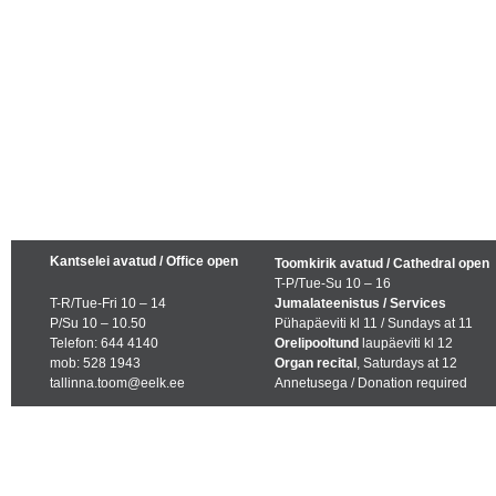
Kantselei avatud / Office open
Toomkirik avatud / Cathedral open
T-P/Tue-Su 10 – 16
T-R/Tue-Fri 10 – 14
Jumalateenistus / Services
P/Su 10 – 10.50
Pühapäeviti kl 11 / Sundays at 11
Telefon: 644 4140
Orelipooltund
laupäeviti kl 12
mob: 528 1943
Organ recital
, Saturdays at 12
tallinna.toom@eelk.ee
Annetusega / Donation required