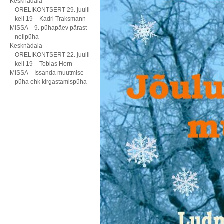
Kesknädala
ORELIKONTSERT 29. juulil
kell 19 – Kadri Traksmann
MISSA – 9. pühapäev pärast
nelipüha
Kesknädala
ORELIKONTSERT 22. juulil
kell 19 – Tobias Horn
MISSA – Issanda muutmise
püha ehk kirgastamispüha