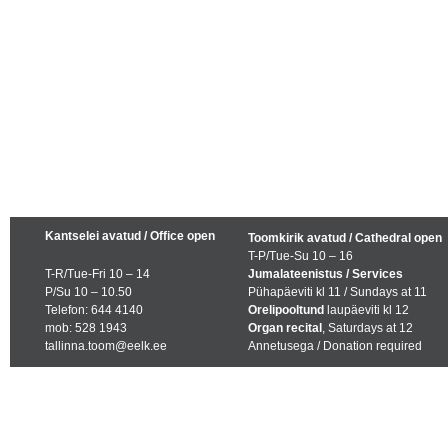
Kantselei avatud / Office open
Toomkirik avatud / Cathedral open
T-P/Tue-Su 10 – 16
T-R/Tue-Fri 10 – 14
Jumalateenistus / Services
P/Su 10 – 10.50
Pühapäeviti kl 11 / Sundays at 11
Telefon: 644 4140
Orelipooltund
laupäeviti kl 12
mob: 528 1943
Organ recital
, Saturdays at 12
tallinna.toom@eelk.ee
Annetusega / Donation required