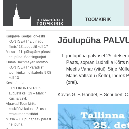
KONTAKT
Toom-Kooli 6, 10130 TALLINN
tallinna.toom
@
eelk.ee
TOOMKIRIK
MAARJA KIRIK
+372 644 4140
Karijärve Keelpilliorkestri
Jõulupüha PAL
KONTSERT “Elu nagu
filmis” 13. augustil kell 17
Missa – 11. pühapäev pärast
jõulupüha palvusel 25. detsemb
nelipüha. Soosinguajad
Paats, sopran Ludmilla Kõrts
Emma Bachmayeri loovtöö
KONTSERT “Paradiis”
Meelis Vahar (viiul), Sirje Müll
toomkiriku inglikabelis 9.08
Maris Vallsalu (tšello), Indrek
kell 13
(orel).
Kesknädala
ORELIKONTSERT 5.
augustil kell 19 – Marcin
Kavas G. F. Händel, F. Schubert, C
Kucharczyk
Algavad Toomkiriku
kesklöövi katuse 2. osa
restaureerimistööd
Missa – 10. pühapäev pärast
nelipüha