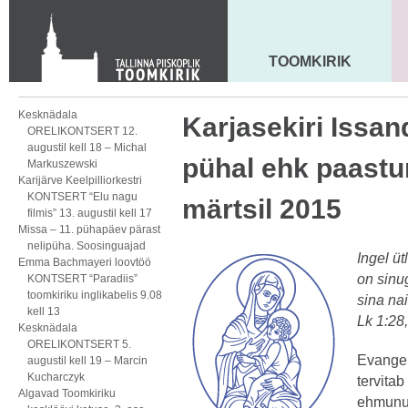
Toom-Kooli 6, 10130 TALLINN
tallinna.toom
@
eelk.ee
+372 644 4140
TOOMKIRIK
MAARJA KIRIK
Kesknädala
Karjasekiri Issa
ORELIKONTSERT 12.
augustil kell 18 – Michal
pühal ehk paastu
Markuszewski
Karijärve Keelpilliorkestri
KONTSERT “Elu nagu
märtsil 2015
filmis” 13. augustil kell 17
Missa – 11. pühapäev pärast
nelipüha. Soosinguajad
Ingel ü
Emma Bachmayeri loovtöö
on sinug
KONTSERT “Paradiis”
toomkiriku inglikabelis 9.08
sina nai
kell 13
Lk 1:28
Kesknädala
ORELIKONTSERT 5.
Evangeli
augustil kell 19 – Marcin
Kucharczyk
tervita
Algavad Toomkiriku
ehmunud