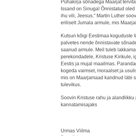
Pühakirja sõnadega Maarjat tervitav
Issand on Sinuga! Õnnistatud oled 
ihu vili, Jeesus.“ Martin Luther so
eriliselt Jumala armule, mis Maarjal
Kutsun kõigi Eestimaa koguduste li
palvetes nende õnnistavate sõnad
saanud armule. Meil tuleb lakkam
perekondadele, Kristuse Kirikule, i
Eestis ja mujal maailmas. Paranda
kogeda vaimset, moraalset ja usuli
mis on Maarjamaad kandnud läbi sa
tulevikus.
Soovin Kristuse rahu ja alandlikk
kannatamisajaks
Urmas Viilma