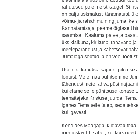
rahutused pole meist kaugel. Siin
on palju uskmatust, tänamatust, üks
võimu- ja rahahimu ning jumalike 
Kannatamisajal peame õiglaselt hin
saatmisel. Kaaluma palve ja paastu
üksikisikuna, kirikuna, rahavana ja
meeleparandust ja kahetsevat palv
Jumalaga seotud ja on veel lootust
Usun, et kaheksa sajandi pikkuse a
lootust. Meie maa pühitsemine Ju
tähendust meie rahva püsimajäämis
kui elame selle pühitsuse kohaselt.
teenäitajaks Kristuse juurde. Tem
iganes Tema teile ütleb, seda tehke!
kui igavesti.
Kohtudes Maarjaga, kiidavad teda 
rõõmustav Eliisabet, kui kõik need