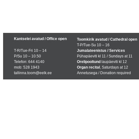
Kantselei avatud / Office open
Toomkirik avatud / Cathedral open
T-P/Tue-Su 10 – 16
T-R/Tue-Fri 10 – 14
Jumalateenistus / Services
P/Su 10 – 10.50
Pühapäeviti kl 11 / Sundays at 11
Telefon: 644 4140
Orelipooltund
laupäeviti kl 12
mob: 528 1943
Organ recital
, Saturdays at 12
tallinna.toom@eelk.ee
Annetusega / Donation required