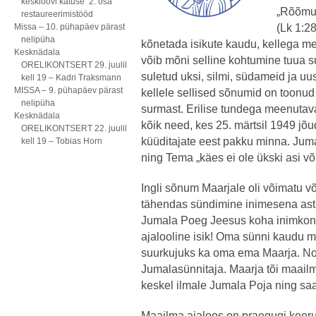
kesklöövi katuse 2. osa
„Rõõmus
restaureerimistööd
Missa – 10. pühapäev pärast
(Lk 1:2
nelipüha
kõnetada isikute kaudu, kellega mei
Kesknädala
võib mõni selline kohtumine tuua 
ORELIKONTSERT 29. juulil
suletud uksi, silmi, südameid ja uu
kell 19 – Kadri Traksmann
MISSA – 9. pühapäev pärast
kellele sellised sõnumid on toonud
nelipüha
surmast. Erilise tundega meenutava
Kesknädala
kõik need, kes 25. märtsil 1949 jõu
ORELIKONTSERT 22. juulil
küüditajate eest pakku minna. Juma
kell 19 – Tobias Horn
ning Tema „käes ei ole ükski asi võ
Ingli sõnum Maarjale oli võimatu 
tähendas sündimine inimesena astum
Jumala Poeg Jeesus koha inimkonna
ajalooline isik! Oma sünni kaudu m
suurkujuks ka oma ema Maarja. Noo
Jumalasünnitaja. Maarja tõi maailm
keskel ilmale Jumala Poja ning saa
Maailma ajaloos on praegugi keeru