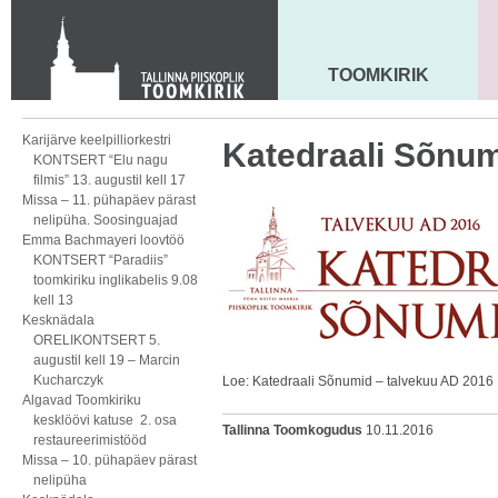
KONTAKT
Toom-Kooli 6, 10130 TALLINN
tallinna.toom
@
eelk.ee
TOOMKIRIK
MAARJA KIRIK
+372 644 4140
Karijärve keelpilliorkestri
Katedraali Sõnum
KONTSERT “Elu nagu
filmis” 13. augustil kell 17
Missa – 11. pühapäev pärast
nelipüha. Soosinguajad
Emma Bachmayeri loovtöö
KONTSERT “Paradiis”
toomkiriku inglikabelis 9.08
kell 13
Kesknädala
ORELIKONTSERT 5.
augustil kell 19 – Marcin
Kucharczyk
Loe: Katedraali Sõnumid – talvekuu AD 2016
Algavad Toomkiriku
kesklöövi katuse 2. osa
Tallinna Toomkogudus
10.11.2016
restaureerimistööd
Missa – 10. pühapäev pärast
nelipüha