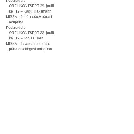
Kesknädala
ORELIKONTSERT 29. juulil
kell 19 – Kadri Traksmann
MISSA – 9. pühapäev pärast
nelipüha
Kesknädala
ORELIKONTSERT 22. juulil
kell 19 – Tobias Horn
MISSA – Issanda muutmise
püha ehk kirgastamispüha