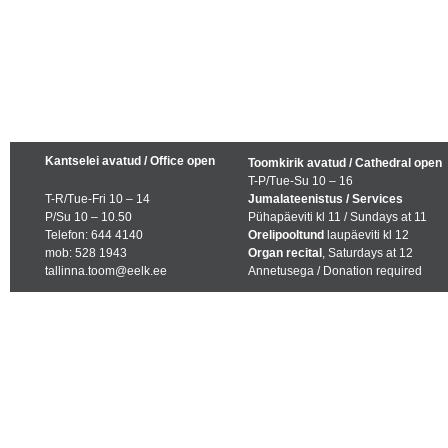
Kantselei avatud / Office open
Toomkirik avatud / Cathedral open
T-P/Tue-Su 10 – 16
T-R/Tue-Fri 10 – 14
Jumalateenistus / Services
P/Su 10 – 10.50
Pühapäeviti kl 11 / Sundays at 11
Telefon: 644 4140
Orelipooltund
laupäeviti kl 12
mob: 528 1943
Organ recital
, Saturdays at 12
tallinna.toom@eelk.ee
Annetusega / Donation required